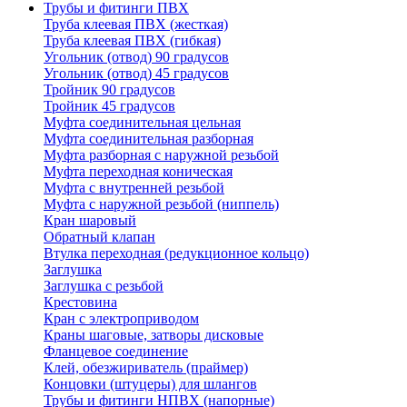
Трубы и фитинги ПВХ
Труба клеевая ПВХ (жесткая)
Труба клеевая ПВХ (гибкая)
Угольник (отвод) 90 градусов
Угольник (отвод) 45 градусов
Тройник 90 градусов
Тройник 45 градусов
Муфта соединительная цельная
Муфта соединительная разборная
Муфта разборная с наружной резьбой
Муфта переходная коническая
Муфта с внутренней резьбой
Муфта с наружной резьбой (ниппель)
Кран шаровый
Обратный клапан
Втулка переходная (редукционное кольцо)
Заглушка
Заглушка с резьбой
Крестовина
Кран с электроприводом
Краны шаговые, затворы дисковые
Фланцевое соединение
Клей, обезжириватель (праймер)
Концовки (штуцеры) для шлангов
Трубы и фитинги НПВХ (напорные)