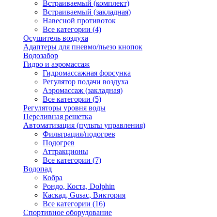
Встраиваемый (комплект)
Встраиваемый (закладная)
Навесной противоток
Все категории (4)
Осушитель воздуха
Адаптеры для пневмо/пьезо кнопок
Водозабор
Гидро и аэромассаж
Гидромассажная форсунка
Регулятор подачи воздуха
Аэромассаж (закладная)
Все категории (5)
Регуляторы уровня воды
Переливная решетка
Автоматизация (пульты управления)
Фильтрация/подогрев
Подогрев
Аттракционы
Все категории (7)
Водопад
Кобра
Рондо, Коста, Dolphin
Каскад, Gusac, Виктория
Все категории (16)
Спортивное оборудование