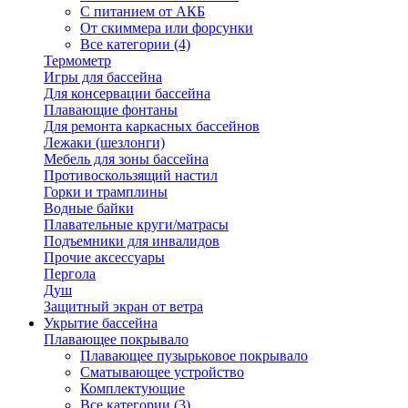
С питанием от АКБ
От скиммера или форсунки
Все категории (4)
Термометр
Игры для бассейна
Для консервации бассейна
Плавающие фонтаны
Для ремонта каркасных бассейнов
Лежаки (шезлонги)
Мебель для зоны бассейна
Противоскользящий настил
Горки и трамплины
Водные байки
Плавательные круги/матрасы
Подъемники для инвалидов
Прочие аксессуары
Пергола
Душ
Защитный экран от ветра
Укрытие бассейна
Плавающее покрывало
Плавающее пузырьковое покрывало
Сматывающее устройство
Комплектующие
Все категории (3)