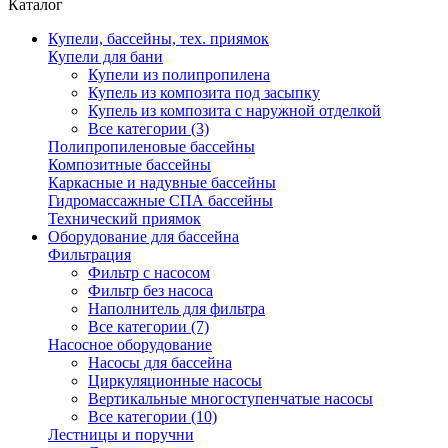
Каталог
Купели, бассейны, тех. приямок
Купели для бани
Купели из полипропилена
Купель из композита под засыпку
Купель из композита с наружной отделкой
Все категории (3)
Полипропиленовые бассейны
Композитные бассейны
Каркасные и надувные бассейны
Гидромассажные СПА бассейны
Технический приямок
Оборудование для бассейна
Фильтрация
Фильтр с насосом
Фильтр без насоса
Наполнитель для фильтра
Все категории (7)
Насосное оборудование
Насосы для бассейна
Циркуляционные насосы
Вертикальные многоступенчатые насосы
Все категории (10)
Лестницы и поручни