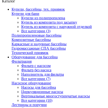
Каталог
Купели, бассейны, тех. приямок
Купели для бани
Купели из полипропилена
Купель из композита под засыпку
Купель из композита с наружной отделкой
Все категории (3)
Полипропиленовые бассейны
Композитные бассейны
Каркасные и надувные бассейны
Гидромассажные СПА бассейны
Технический приямок
Оборудование для бассейна
Фильтрация
Фильтр с насосом
Фильтр без насоса
Наполнитель для фильтра
Все категории (7)
Насосное оборудование
Насосы для бассейна
Циркуляционные насосы
Вертикальные многоступенчатые насосы
Все категории (10)
Лестницы и поручни