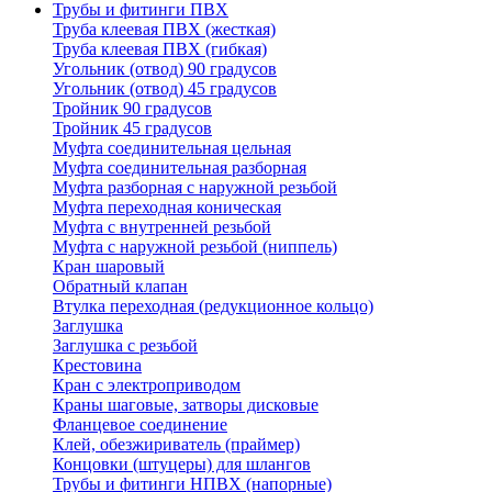
Трубы и фитинги ПВХ
Труба клеевая ПВХ (жесткая)
Труба клеевая ПВХ (гибкая)
Угольник (отвод) 90 градусов
Угольник (отвод) 45 градусов
Тройник 90 градусов
Тройник 45 градусов
Муфта соединительная цельная
Муфта соединительная разборная
Муфта разборная с наружной резьбой
Муфта переходная коническая
Муфта с внутренней резьбой
Муфта с наружной резьбой (ниппель)
Кран шаровый
Обратный клапан
Втулка переходная (редукционное кольцо)
Заглушка
Заглушка с резьбой
Крестовина
Кран с электроприводом
Краны шаговые, затворы дисковые
Фланцевое соединение
Клей, обезжириватель (праймер)
Концовки (штуцеры) для шлангов
Трубы и фитинги НПВХ (напорные)