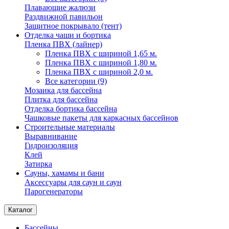
Плавающие жалюзи
Раздвижной павильон
Защитное покрывало (тент)
Отделка чаши и бортика
Пленка ПВХ (лайнер)
Пленка ПВХ с шириной 1,65 м.
Пленка ПВХ с шириной 1,80 м.
Пленка ПВХ с шириной 2,0 м.
Все категории (9)
Мозаика для бассейна
Плитка для бассейна
Отделка бортика бассейна
Чашковые пакеты для каркасных бассейнов
Строительные материалы
Выравнивание
Гидроизоляция
Клей
Затирка
Сауны, хамамы и бани
Аксессуары для саун и саун
Парогенераторы
Каталог
Бассейны