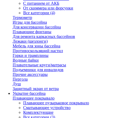
С питанием от АКБ
От скиммера или форсунки
Все категории (4)
Термометр
Игры для бассейна
Для консервации бассейна
Плавающие фонтаны
Для ремонта каркасных бассейнов
Лежаки (шезлонги)
Мебель для зоны бассейна
Противоскользящий настил
Горки и трамплины
Водные байки
Плавательные круги/матрасы
Подъемники для инвалидов
Прочие аксессуары
Пергола
Душ
Защитный экран от ветра
Укрытие бассейна
Плавающее покрывало
Плавающее пузырьковое покрывало
Сматывающее устройство
Комплектующие
Все категории (3)