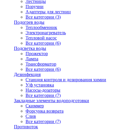
Лестницы
Поручни
Адаптеры для лестниц
Все категории (3)
Подогрев воды
Теплообменник
Электронагреватель
Тепловой насос
Все категории (6)
Подсветка воды
Прожектор
Лампа
Трансформатор
Все категории (6)
Дезинфекция
Станция контроля и дозирования химии
У/ф установка
Насосы-дозаторы
Все категории (7)
Закладные элементы водоподготовки
Скиммер
Форсунка возврата
Слив
Все категории (7)
Противоток