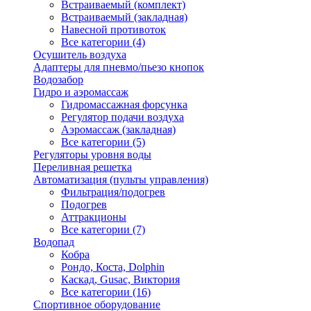
Встраиваемый (комплект)
Встраиваемый (закладная)
Навесной противоток
Все категории (4)
Осушитель воздуха
Адаптеры для пневмо/пьезо кнопок
Водозабор
Гидро и аэромассаж
Гидромассажная форсунка
Регулятор подачи воздуха
Аэромассаж (закладная)
Все категории (5)
Регуляторы уровня воды
Переливная решетка
Автоматизация (пульты управления)
Фильтрация/подогрев
Подогрев
Аттракционы
Все категории (7)
Водопад
Кобра
Рондо, Коста, Dolphin
Каскад, Gusac, Виктория
Все категории (16)
Спортивное оборудование