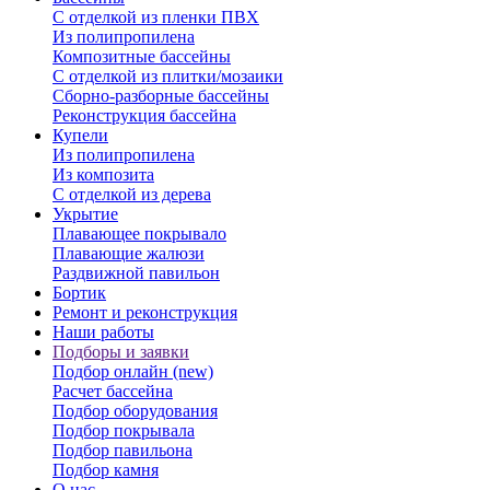
С отделкой из пленки ПВХ
Из полипропилена
Композитные бассейны
С отделкой из плитки/мозаики
Сборно-разборные бассейны
Реконструкция бассейна
Купели
Из полипропилена
Из композита
С отделкой из дерева
Укрытие
Плавающее покрывало
Плавающие жалюзи
Раздвижной павильон
Бортик
Ремонт и реконструкция
Наши работы
Подборы и заявки
Подбор онлайн (new)
Расчет бассейна
Подбор оборудования
Подбор покрывала
Подбор павильона
Подбор камня
О нас