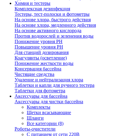
Химия и тестеры
Комплексная дезинфекция
Тестеры, тест-полоски и фотометры
На основе хлора, быстрого действия
На основе хлора, медленного действия
На основе активного кислорода
Против водорослей и зеленения воды
Понижение уровня РН
Повышение уровня РН
Для станций дозирования
Коагулянты (осветление)
Понижение жесткости воды
Консервация бассейна
Чистящие средства
Удаление и нейтрализация хлора
Таблетки и капли для ручного тестера
Таблетки для фотометра
Аксессуары для бассейна
Аксессуары для чистки бассейна
Комплекты
Щетки всасывающие
Шланги
Все категории (8)
Роботы-очистители
С питанием от сети 220В