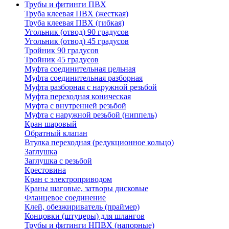
Трубы и фитинги ПВХ
Труба клеевая ПВХ (жесткая)
Труба клеевая ПВХ (гибкая)
Угольник (отвод) 90 градусов
Угольник (отвод) 45 градусов
Тройник 90 градусов
Тройник 45 градусов
Муфта соединительная цельная
Муфта соединительная разборная
Муфта разборная с наружной резьбой
Муфта переходная коническая
Муфта с внутренней резьбой
Муфта с наружной резьбой (ниппель)
Кран шаровый
Обратный клапан
Втулка переходная (редукционное кольцо)
Заглушка
Заглушка с резьбой
Крестовина
Кран с электроприводом
Краны шаговые, затворы дисковые
Фланцевое соединение
Клей, обезжириватель (праймер)
Концовки (штуцеры) для шлангов
Трубы и фитинги НПВХ (напорные)