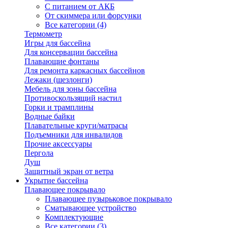
С питанием от АКБ
От скиммера или форсунки
Все категории (4)
Термометр
Игры для бассейна
Для консервации бассейна
Плавающие фонтаны
Для ремонта каркасных бассейнов
Лежаки (шезлонги)
Мебель для зоны бассейна
Противоскользящий настил
Горки и трамплины
Водные байки
Плавательные круги/матрасы
Подъемники для инвалидов
Прочие аксессуары
Пергола
Душ
Защитный экран от ветра
Укрытие бассейна
Плавающее покрывало
Плавающее пузырьковое покрывало
Сматывающее устройство
Комплектующие
Все категории (3)