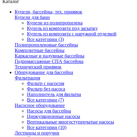
Каталог
Купели, бассейны, тех. приямок
Купели для бани
Купели из полипропилена
Купель из композита под засыпку
Купель из композита с наружной отделкой
Все категории (3)
Полипропиленовые бассейны
Композитные бассейны
Каркасные и надувные бассейны
Гидромассажные СПА бассейны
Технический приямок
Оборудование для бассейна
Фильтрация
Фильтр с насосом
Фильтр без насоса
Наполнитель для фильтра
Все категории (7)
Насосное оборудование
Насосы для бассейна
Циркуляционные насосы
Вертикальные многоступенчатые насосы
Все категории (10)
Лестницы и поручни