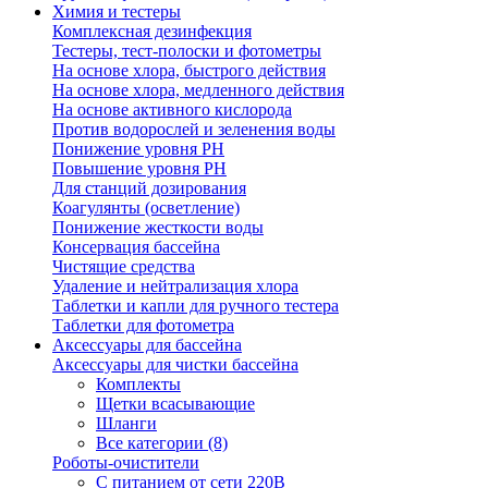
Химия и тестеры
Комплексная дезинфекция
Тестеры, тест-полоски и фотометры
На основе хлора, быстрого действия
На основе хлора, медленного действия
На основе активного кислорода
Против водорослей и зеленения воды
Понижение уровня РН
Повышение уровня РН
Для станций дозирования
Коагулянты (осветление)
Понижение жесткости воды
Консервация бассейна
Чистящие средства
Удаление и нейтрализация хлора
Таблетки и капли для ручного тестера
Таблетки для фотометра
Аксессуары для бассейна
Аксессуары для чистки бассейна
Комплекты
Щетки всасывающие
Шланги
Все категории (8)
Роботы-очистители
С питанием от сети 220В