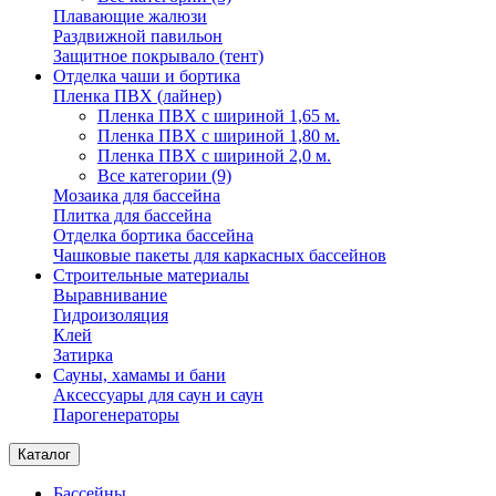
Плавающие жалюзи
Раздвижной павильон
Защитное покрывало (тент)
Отделка чаши и бортика
Пленка ПВХ (лайнер)
Пленка ПВХ с шириной 1,65 м.
Пленка ПВХ с шириной 1,80 м.
Пленка ПВХ с шириной 2,0 м.
Все категории (9)
Мозаика для бассейна
Плитка для бассейна
Отделка бортика бассейна
Чашковые пакеты для каркасных бассейнов
Строительные материалы
Выравнивание
Гидроизоляция
Клей
Затирка
Сауны, хамамы и бани
Аксессуары для саун и саун
Парогенераторы
Каталог
Бассейны