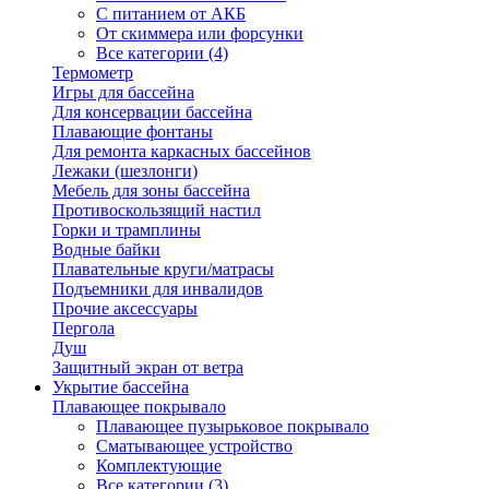
С питанием от АКБ
От скиммера или форсунки
Все категории (4)
Термометр
Игры для бассейна
Для консервации бассейна
Плавающие фонтаны
Для ремонта каркасных бассейнов
Лежаки (шезлонги)
Мебель для зоны бассейна
Противоскользящий настил
Горки и трамплины
Водные байки
Плавательные круги/матрасы
Подъемники для инвалидов
Прочие аксессуары
Пергола
Душ
Защитный экран от ветра
Укрытие бассейна
Плавающее покрывало
Плавающее пузырьковое покрывало
Сматывающее устройство
Комплектующие
Все категории (3)