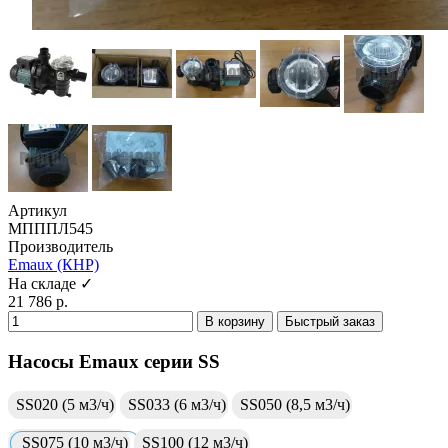
Артикул
МПППЛ545
Производитель
Emaux (КНР)
На складе ✓
21 786 р.
В корзину
Быстрый заказ
Насосы Emaux серии SS
SS020 (5 м3/ч)
SS033 (6 м3/ч)
SS050 (8,5 м3/ч)
SS075 (10 м3/ч)
SS100 (12 м3/ч)