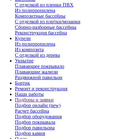
С отделкой из пленки ПВХ
Из полипропилена
Композитные бассейны
С отделкой из плитки/мозаики
Сборно-разборные бассейны
Реконструкция бассейна
Купели
Из полипропилена
Из композита
С отделкой из дерева
Укрытие
Плавающее покрывало
Плавающие жалюзи
Раздвижной павильон
Бортик
Ремонт и реконструкция
Наши работы
Подборы и заявки
Подбор онлайн (new)
Расчет бассейна
Подбор оборудования
Подбор покрывала
Подбор павильона
Подбор камня
О нас