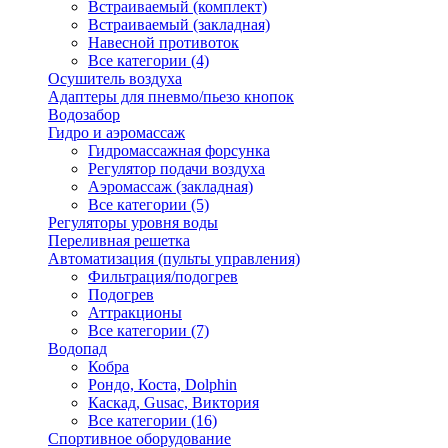
Встраиваемый (комплект)
Встраиваемый (закладная)
Навесной противоток
Все категории (4)
Осушитель воздуха
Адаптеры для пневмо/пьезо кнопок
Водозабор
Гидро и аэромассаж
Гидромассажная форсунка
Регулятор подачи воздуха
Аэромассаж (закладная)
Все категории (5)
Регуляторы уровня воды
Переливная решетка
Автоматизация (пульты управления)
Фильтрация/подогрев
Подогрев
Аттракционы
Все категории (7)
Водопад
Кобра
Рондо, Коста, Dolphin
Каскад, Gusac, Виктория
Все категории (16)
Спортивное оборудование