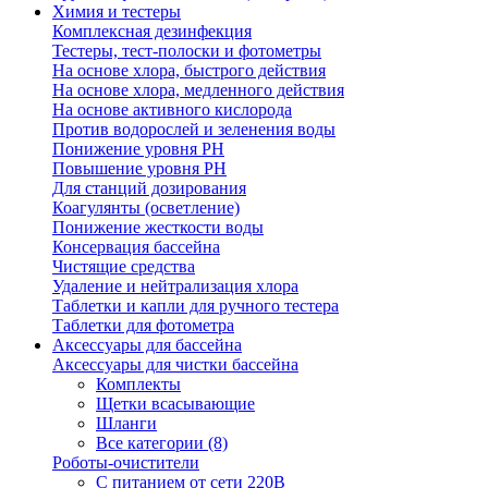
Химия и тестеры
Комплексная дезинфекция
Тестеры, тест-полоски и фотометры
На основе хлора, быстрого действия
На основе хлора, медленного действия
На основе активного кислорода
Против водорослей и зеленения воды
Понижение уровня РН
Повышение уровня РН
Для станций дозирования
Коагулянты (осветление)
Понижение жесткости воды
Консервация бассейна
Чистящие средства
Удаление и нейтрализация хлора
Таблетки и капли для ручного тестера
Таблетки для фотометра
Аксессуары для бассейна
Аксессуары для чистки бассейна
Комплекты
Щетки всасывающие
Шланги
Все категории (8)
Роботы-очистители
С питанием от сети 220В