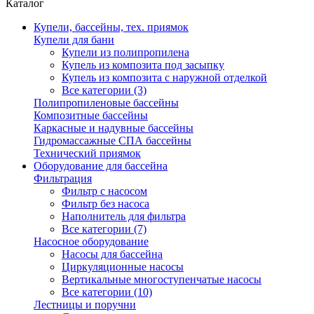
Каталог
Купели, бассейны, тех. приямок
Купели для бани
Купели из полипропилена
Купель из композита под засыпку
Купель из композита с наружной отделкой
Все категории (3)
Полипропиленовые бассейны
Композитные бассейны
Каркасные и надувные бассейны
Гидромассажные СПА бассейны
Технический приямок
Оборудование для бассейна
Фильтрация
Фильтр с насосом
Фильтр без насоса
Наполнитель для фильтра
Все категории (7)
Насосное оборудование
Насосы для бассейна
Циркуляционные насосы
Вертикальные многоступенчатые насосы
Все категории (10)
Лестницы и поручни