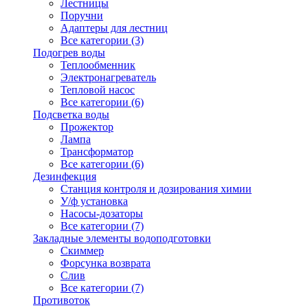
Лестницы
Поручни
Адаптеры для лестниц
Все категории (3)
Подогрев воды
Теплообменник
Электронагреватель
Тепловой насос
Все категории (6)
Подсветка воды
Прожектор
Лампа
Трансформатор
Все категории (6)
Дезинфекция
Станция контроля и дозирования химии
У/ф установка
Насосы-дозаторы
Все категории (7)
Закладные элементы водоподготовки
Скиммер
Форсунка возврата
Слив
Все категории (7)
Противоток