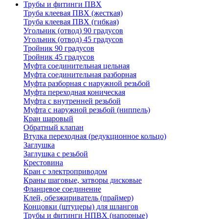
Трубы и фитинги ПВХ
Труба клеевая ПВХ (жесткая)
Труба клеевая ПВХ (гибкая)
Угольник (отвод) 90 градусов
Угольник (отвод) 45 градусов
Тройник 90 градусов
Тройник 45 градусов
Муфта соединительная цельная
Муфта соединительная разборная
Муфта разборная с наружной резьбой
Муфта переходная коническая
Муфта с внутренней резьбой
Муфта с наружной резьбой (ниппель)
Кран шаровый
Обратный клапан
Втулка переходная (редукционное кольцо)
Заглушка
Заглушка с резьбой
Крестовина
Кран с электроприводом
Краны шаговые, затворы дисковые
Фланцевое соединение
Клей, обезжириватель (праймер)
Концовки (штуцеры) для шлангов
Трубы и фитинги НПВХ (напорные)