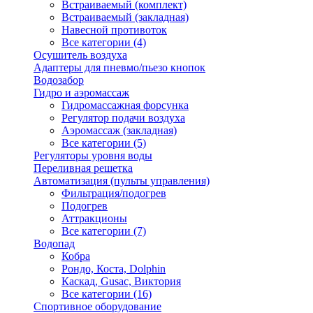
Встраиваемый (комплект)
Встраиваемый (закладная)
Навесной противоток
Все категории (4)
Осушитель воздуха
Адаптеры для пневмо/пьезо кнопок
Водозабор
Гидро и аэромассаж
Гидромассажная форсунка
Регулятор подачи воздуха
Аэромассаж (закладная)
Все категории (5)
Регуляторы уровня воды
Переливная решетка
Автоматизация (пульты управления)
Фильтрация/подогрев
Подогрев
Аттракционы
Все категории (7)
Водопад
Кобра
Рондо, Коста, Dolphin
Каскад, Gusac, Виктория
Все категории (16)
Спортивное оборудование