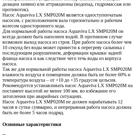
дозации химии) или аттракционы (водопад, гидромассаж или
противоток).
Насос Aquaviva LX SMP020M является одноступенчатым
насосом, с расположением вала горизонтально и рабочим
колесом одностороннего хода.
Для нормальной работы насоса Aquaviva LX SMP020M он
всегда должен быть наполнен водой. В противном случае
возможен выход насоса из строя. При работе насоса более чем
10 секунд без воды может привести к перегреву сальника с
последующим разрушением, деформации крышки задней
фланца насоса и как следствие чего течь воды из корпуса
насоса.
Так же для нормальной работы насоса Aquaviva LX SMP020M
влажность воздуха в помещении должна быть не более 60% и
температура воздуха – от +10 до +35 градусов цельсия.
Рекомендуется устанавливать насос Aquaviva LX SMP020M на
постамент высотой не менее 100 мм. во избежание его
затопления при аварийных ситуациях.
Насос Aquaviva LX SMP020M не должен нарабатывать 12
часов в сутки суммарно, и непрерывная работа насоса должна
быть не более 5 часов подряд.
Основные характеристики