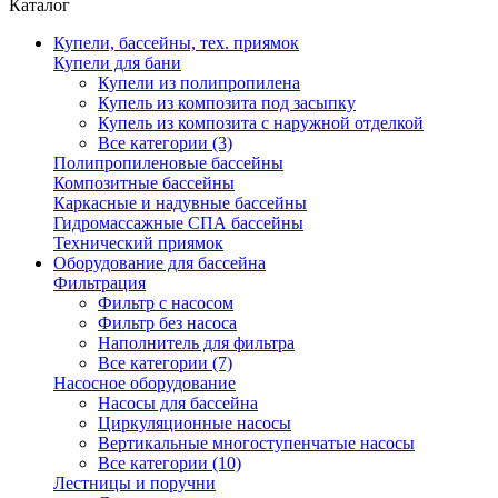
Каталог
Купели, бассейны, тех. приямок
Купели для бани
Купели из полипропилена
Купель из композита под засыпку
Купель из композита с наружной отделкой
Все категории (3)
Полипропиленовые бассейны
Композитные бассейны
Каркасные и надувные бассейны
Гидромассажные СПА бассейны
Технический приямок
Оборудование для бассейна
Фильтрация
Фильтр с насосом
Фильтр без насоса
Наполнитель для фильтра
Все категории (7)
Насосное оборудование
Насосы для бассейна
Циркуляционные насосы
Вертикальные многоступенчатые насосы
Все категории (10)
Лестницы и поручни