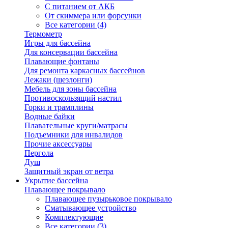
С питанием от АКБ
От скиммера или форсунки
Все категории (4)
Термометр
Игры для бассейна
Для консервации бассейна
Плавающие фонтаны
Для ремонта каркасных бассейнов
Лежаки (шезлонги)
Мебель для зоны бассейна
Противоскользящий настил
Горки и трамплины
Водные байки
Плавательные круги/матрасы
Подъемники для инвалидов
Прочие аксессуары
Пергола
Душ
Защитный экран от ветра
Укрытие бассейна
Плавающее покрывало
Плавающее пузырьковое покрывало
Сматывающее устройство
Комплектующие
Все категории (3)