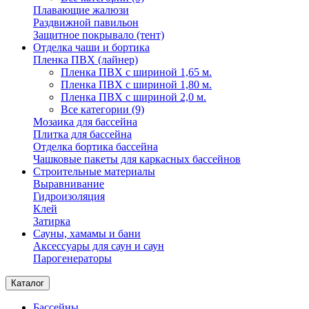
Плавающие жалюзи
Раздвижной павильон
Защитное покрывало (тент)
Отделка чаши и бортика
Пленка ПВХ (лайнер)
Пленка ПВХ с шириной 1,65 м.
Пленка ПВХ с шириной 1,80 м.
Пленка ПВХ с шириной 2,0 м.
Все категории (9)
Мозаика для бассейна
Плитка для бассейна
Отделка бортика бассейна
Чашковые пакеты для каркасных бассейнов
Строительные материалы
Выравнивание
Гидроизоляция
Клей
Затирка
Сауны, хамамы и бани
Аксессуары для саун и саун
Парогенераторы
Каталог
Бассейны