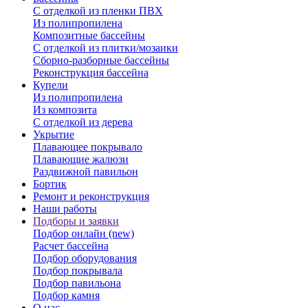
С отделкой из пленки ПВХ
Из полипропилена
Композитные бассейны
С отделкой из плитки/мозаики
Сборно-разборные бассейны
Реконструкция бассейна
Купели
Из полипропилена
Из композита
С отделкой из дерева
Укрытие
Плавающее покрывало
Плавающие жалюзи
Раздвижной павильон
Бортик
Ремонт и реконструкция
Наши работы
Подборы и заявки
Подбор онлайн (new)
Расчет бассейна
Подбор оборудования
Подбор покрывала
Подбор павильона
Подбор камня
О нас