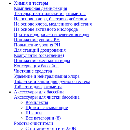
Химия и тестеры
Комплексная дезинфекция
Тестеры, тест-полоски и фотометры
На основе хлора, быстрого действия
На основе хлора, медленного действия
На основе активного кислорода
Против водорослей и зеленения воды
Понижение уровня РН
Повышение уровня РН
Для станций дозирования
Коагулянты (осветление)
Понижение жесткости воды
Консервация бассейна
Чистящие средства
Удаление и нейтрализация хлора
Таблетки и капли для ручного тестера
Таблетки для фотометра
Аксессуары для бассейна
Аксессуары для чистки бассейна
Комплекты
Щетки всасывающие
Шланги
Все категории (8)
Роботы-очистители
С питанием от сети 220В