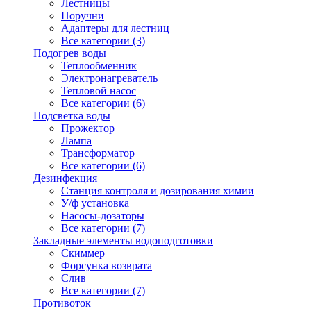
Лестницы
Поручни
Адаптеры для лестниц
Все категории (3)
Подогрев воды
Теплообменник
Электронагреватель
Тепловой насос
Все категории (6)
Подсветка воды
Прожектор
Лампа
Трансформатор
Все категории (6)
Дезинфекция
Станция контроля и дозирования химии
У/ф установка
Насосы-дозаторы
Все категории (7)
Закладные элементы водоподготовки
Скиммер
Форсунка возврата
Слив
Все категории (7)
Противоток