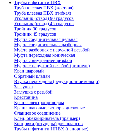
Трубы и фитинги ПВХ
Труба клеевая ПВХ (жесткая)
Труба клеевая ПВХ (гибкая)
Угольник (отвод) 90 градусов
Угольник (отвод) 45 градусов
Тройник 90 градусов
Тройник 45 градусов
Муфта соединительная цельная
Муфта соединительная разборная
Муфта разборная с наружной резьбой
Муфта переходная коническая
Муфта с внутренней резьбой
Муфта с наружной резьбой (ниппель)
Кран шаровый
Обратный клапан
Втулка переходная (редукционное кольцо)
Заглушка
Заглушка с резьбой
Крестовина
Кран с электроприводом
Краны шаговые, затворы дисковые
Фланцевое соединение
Клей, обезжириватель (праймер)
Концовки (штуцеры) для шлангов
Трубы и фитинги НПВХ (напорные)