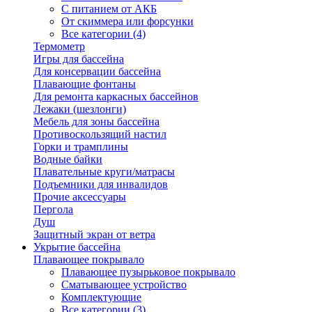
С питанием от АКБ
От скиммера или форсунки
Все категории (4)
Термометр
Игры для бассейна
Для консервации бассейна
Плавающие фонтаны
Для ремонта каркасных бассейнов
Лежаки (шезлонги)
Мебель для зоны бассейна
Противоскользящий настил
Горки и трамплины
Водные байки
Плавательные круги/матрасы
Подъемники для инвалидов
Прочие аксессуары
Пергола
Душ
Защитный экран от ветра
Укрытие бассейна
Плавающее покрывало
Плавающее пузырьковое покрывало
Сматывающее устройство
Комплектующие
Все категории (3)