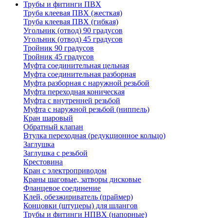
Трубы и фитинги ПВХ
Труба клеевая ПВХ (жесткая)
Труба клеевая ПВХ (гибкая)
Угольник (отвод) 90 градусов
Угольник (отвод) 45 градусов
Тройник 90 градусов
Тройник 45 градусов
Муфта соединительная цельная
Муфта соединительная разборная
Муфта разборная с наружной резьбой
Муфта переходная коническая
Муфта с внутренней резьбой
Муфта с наружной резьбой (ниппель)
Кран шаровый
Обратный клапан
Втулка переходная (редукционное кольцо)
Заглушка
Заглушка с резьбой
Крестовина
Кран с электроприводом
Краны шаговые, затворы дисковые
Фланцевое соединение
Клей, обезжириватель (праймер)
Концовки (штуцеры) для шлангов
Трубы и фитинги НПВХ (напорные)