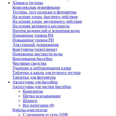
Химия и тестеры
Комплексная дезинфекция
Тестеры, тест-полоски и фотометры
На основе хлора, быстрого действия
На основе хлора, медленного действия
На основе активного кислорода
Против водорослей и зеленения воды
Понижение уровня РН
Повышение уровня РН
Для станций дозирования
Коагулянты (осветление)
Понижение жесткости воды
Консервация бассейна
Чистящие средства
Удаление и нейтрализация хлора
Таблетки и капли для ручного тестера
Таблетки для фотометра
Аксессуары для бассейна
Аксессуары для чистки бассейна
Комплекты
Щетки всасывающие
Шланги
Все категории (8)
Роботы-очистители
С питанием от сети 220В