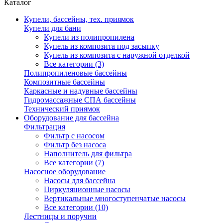
Каталог
Купели, бассейны, тех. приямок
Купели для бани
Купели из полипропилена
Купель из композита под засыпку
Купель из композита с наружной отделкой
Все категории (3)
Полипропиленовые бассейны
Композитные бассейны
Каркасные и надувные бассейны
Гидромассажные СПА бассейны
Технический приямок
Оборудование для бассейна
Фильтрация
Фильтр с насосом
Фильтр без насоса
Наполнитель для фильтра
Все категории (7)
Насосное оборудование
Насосы для бассейна
Циркуляционные насосы
Вертикальные многоступенчатые насосы
Все категории (10)
Лестницы и поручни