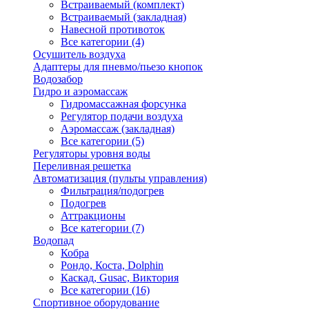
Встраиваемый (комплект)
Встраиваемый (закладная)
Навесной противоток
Все категории (4)
Осушитель воздуха
Адаптеры для пневмо/пьезо кнопок
Водозабор
Гидро и аэромассаж
Гидромассажная форсунка
Регулятор подачи воздуха
Аэромассаж (закладная)
Все категории (5)
Регуляторы уровня воды
Переливная решетка
Автоматизация (пульты управления)
Фильтрация/подогрев
Подогрев
Аттракционы
Все категории (7)
Водопад
Кобра
Рондо, Коста, Dolphin
Каскад, Gusac, Виктория
Все категории (16)
Спортивное оборудование