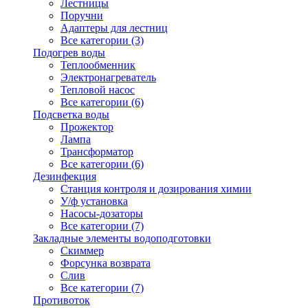
Лестницы
Поручни
Адаптеры для лестниц
Все категории (3)
Подогрев воды
Теплообменник
Электронагреватель
Тепловой насос
Все категории (6)
Подсветка воды
Прожектор
Лампа
Трансформатор
Все категории (6)
Дезинфекция
Станция контроля и дозирования химии
У/ф установка
Насосы-дозаторы
Все категории (7)
Закладные элементы водоподготовки
Скиммер
Форсунка возврата
Слив
Все категории (7)
Противоток