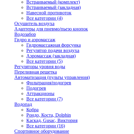
Встраиваемый (комплект)
Встраиваемый (закладная)
Навесной противоток
Все категории (4)
Осушитель воздуха
Адаптеры для пневмо/пьезо кнопок
Водозабор
Гидро и аэромассаж
Гидромассажная форсунка
Регулятор подачи воздуха
Аэромассаж (закладная)
Все категории (5)
Регуляторы уровня воды
Переливная решетка
Автоматизация (пульты управления)
Фильтрация/подогрев
Подогрев
Аттракционы
Все категории (7)
Водопад
Кобра
Рондо, Коста, Dolphin
Каскад, Gusac, Виктория
Все категории (16)
Спортивное оборудование