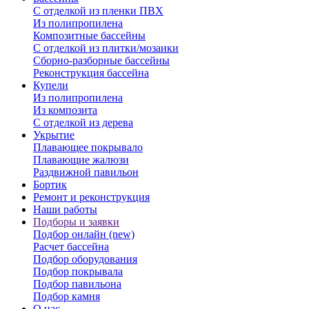
С отделкой из пленки ПВХ
Из полипропилена
Композитные бассейны
С отделкой из плитки/мозаики
Сборно-разборные бассейны
Реконструкция бассейна
Купели
Из полипропилена
Из композита
С отделкой из дерева
Укрытие
Плавающее покрывало
Плавающие жалюзи
Раздвижной павильон
Бортик
Ремонт и реконструкция
Наши работы
Подборы и заявки
Подбор онлайн (new)
Расчет бассейна
Подбор оборудования
Подбор покрывала
Подбор павильона
Подбор камня
О нас