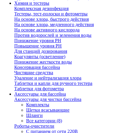
Химия и тестеры
Комплексная дезинфекция
Тестеры, тест-полоски и фотометры
На основе хлора, быстрого действия
На основе хлора, медленного действия
На основе активного кислорода
Против водорослей и зеленения воды
Понижение уровня РН
Повышение уровня РН
Для станций дозирования
Коагулянты (осветление)
Понижение жесткости воды
Консервация бассейна
Чистящие средства
Удаление и нейтрализация хлора
Таблетки и капли для ручного тестера
Таблетки для фотометра
Аксессуары для бассейна
Аксессуары для чистки бассейна
Комплекты
Щетки всасывающие
Шланги
Все категории (8)
Роботы-очистители
С питанием от сети 220В