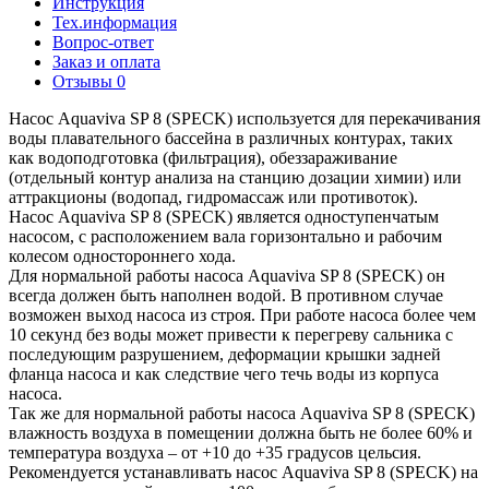
Инструкция
Тех.информация
Вопрос-ответ
Заказ и оплата
Отзывы
0
Насос Aquaviva SP 8 (SPECK) используется для перекачивания
воды плавательного бассейна в различных контурах, таких
как водоподготовка (фильтрация), обеззараживание
(отдельный контур анализа на станцию дозации химии) или
аттракционы (водопад, гидромассаж или противоток).
Насос Aquaviva SP 8 (SPECK) является одноступенчатым
насосом, с расположением вала горизонтально и рабочим
колесом одностороннего хода.
Для нормальной работы насоса Aquaviva SP 8 (SPECK) он
всегда должен быть наполнен водой. В противном случае
возможен выход насоса из строя. При работе насоса более чем
10 секунд без воды может привести к перегреву сальника с
последующим разрушением, деформации крышки задней
фланца насоса и как следствие чего течь воды из корпуса
насоса.
Так же для нормальной работы насоса Aquaviva SP 8 (SPECK)
влажность воздуха в помещении должна быть не более 60% и
температура воздуха – от +10 до +35 градусов цельсия.
Рекомендуется устанавливать насос Aquaviva SP 8 (SPECK) на