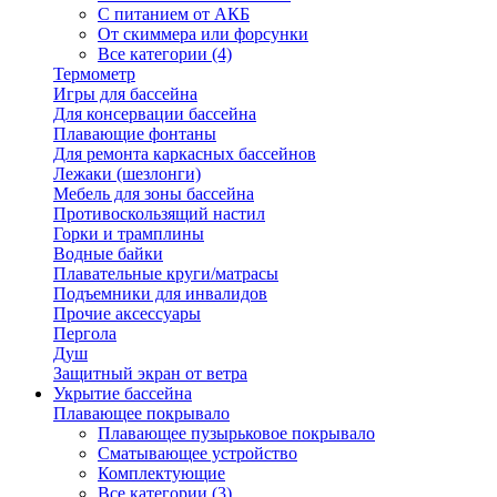
С питанием от АКБ
От скиммера или форсунки
Все категории (4)
Термометр
Игры для бассейна
Для консервации бассейна
Плавающие фонтаны
Для ремонта каркасных бассейнов
Лежаки (шезлонги)
Мебель для зоны бассейна
Противоскользящий настил
Горки и трамплины
Водные байки
Плавательные круги/матрасы
Подъемники для инвалидов
Прочие аксессуары
Пергола
Душ
Защитный экран от ветра
Укрытие бассейна
Плавающее покрывало
Плавающее пузырьковое покрывало
Сматывающее устройство
Комплектующие
Все категории (3)