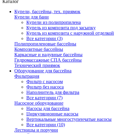
Каталог
Купели, бассейны, тех. приямок
Купели для бани
Купели из полипропилена
Купель из композита под засыпку
Купель из композита с наружной отделкой
Все категории (3)
Полипропиленовые бассейны
Композитные бассейны
Каркасные и надувные бассейны
Гидромассажные СПА бассейны
Технический приямок
Оборудование для бассейна
Фильтрация
Фильтр с насосом
Фильтр без насоса
Наполнитель для фильтра
Все категории (7)
Насосное оборудование
Насосы для бассейна
Циркуляционные насосы
Вертикальные многоступенчатые насосы
Все категории (10)
Лестницы и поручни