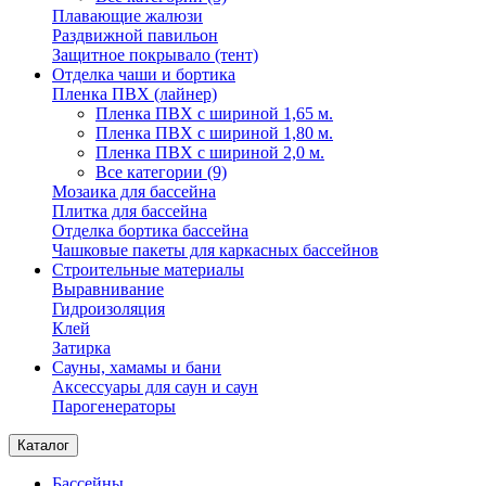
Плавающие жалюзи
Раздвижной павильон
Защитное покрывало (тент)
Отделка чаши и бортика
Пленка ПВХ (лайнер)
Пленка ПВХ с шириной 1,65 м.
Пленка ПВХ с шириной 1,80 м.
Пленка ПВХ с шириной 2,0 м.
Все категории (9)
Мозаика для бассейна
Плитка для бассейна
Отделка бортика бассейна
Чашковые пакеты для каркасных бассейнов
Строительные материалы
Выравнивание
Гидроизоляция
Клей
Затирка
Сауны, хамамы и бани
Аксессуары для саун и саун
Парогенераторы
Каталог
Бассейны