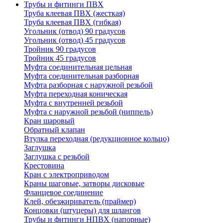
Трубы и фитинги ПВХ
Труба клеевая ПВХ (жесткая)
Труба клеевая ПВХ (гибкая)
Угольник (отвод) 90 градусов
Угольник (отвод) 45 градусов
Тройник 90 градусов
Тройник 45 градусов
Муфта соединительная цельная
Муфта соединительная разборная
Муфта разборная с наружной резьбой
Муфта переходная коническая
Муфта с внутренней резьбой
Муфта с наружной резьбой (ниппель)
Кран шаровый
Обратный клапан
Втулка переходная (редукционное кольцо)
Заглушка
Заглушка с резьбой
Крестовина
Кран с электроприводом
Краны шаговые, затворы дисковые
Фланцевое соединение
Клей, обезжириватель (праймер)
Концовки (штуцеры) для шлангов
Трубы и фитинги НПВХ (напорные)