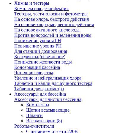
Химия и тестеры
Комплексная дезинфекция
Тестеры, тест-полоски и фотометры
На основе хлора, быстрого действия
На основе хлора, медленного действия
На основе активного кислорода
Против водорослей и зеленения воды
Понижение уровня РН
Повышение уровня РН
Для станций дозирования
Коагулянты (осветление)
Понижение жесткости воды
Консервация бассейна
Чистящие средства
Удаление и нейтрализация хлора
Таблетки и капли для ручного тестера
Таблетки для фотометра
Аксессуары для бассейна
Аксессуары для чистки бассейна
Комплекты
Щетки всасывающие
Шланги
Все категории (8)
Роботы-очистители
С питанием от сети 220В