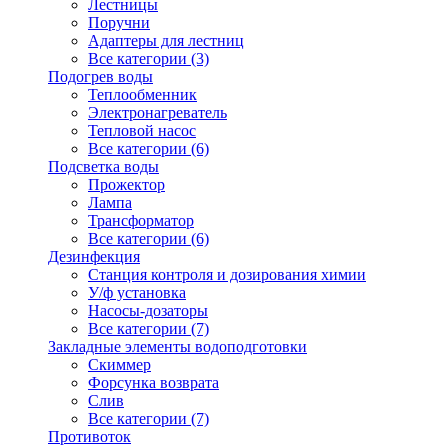
Лестницы
Поручни
Адаптеры для лестниц
Все категории (3)
Подогрев воды
Теплообменник
Электронагреватель
Тепловой насос
Все категории (6)
Подсветка воды
Прожектор
Лампа
Трансформатор
Все категории (6)
Дезинфекция
Станция контроля и дозирования химии
У/ф установка
Насосы-дозаторы
Все категории (7)
Закладные элементы водоподготовки
Скиммер
Форсунка возврата
Слив
Все категории (7)
Противоток