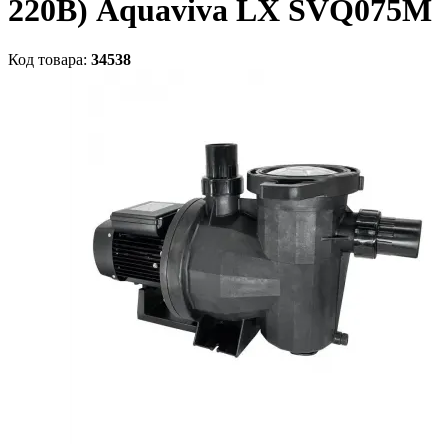
220В) Aquaviva LX SVQ075M
Код товара:
34538