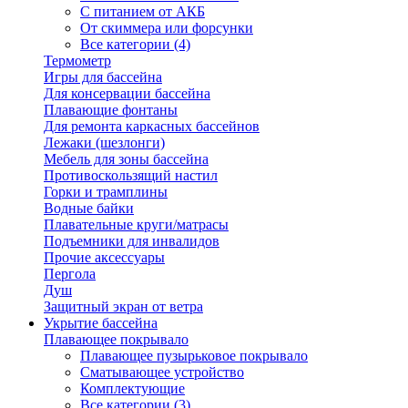
С питанием от АКБ
От скиммера или форсунки
Все категории (4)
Термометр
Игры для бассейна
Для консервации бассейна
Плавающие фонтаны
Для ремонта каркасных бассейнов
Лежаки (шезлонги)
Мебель для зоны бассейна
Противоскользящий настил
Горки и трамплины
Водные байки
Плавательные круги/матрасы
Подъемники для инвалидов
Прочие аксессуары
Пергола
Душ
Защитный экран от ветра
Укрытие бассейна
Плавающее покрывало
Плавающее пузырьковое покрывало
Сматывающее устройство
Комплектующие
Все категории (3)