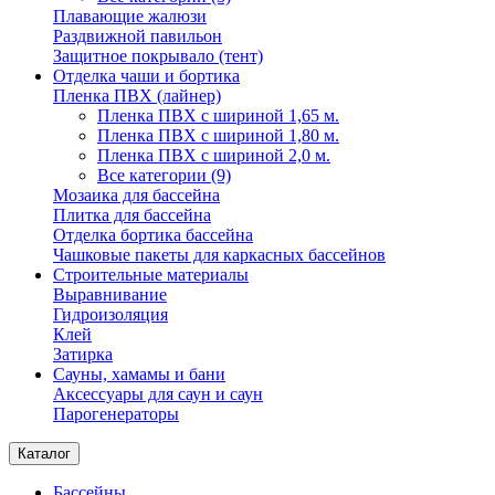
Плавающие жалюзи
Раздвижной павильон
Защитное покрывало (тент)
Отделка чаши и бортика
Пленка ПВХ (лайнер)
Пленка ПВХ с шириной 1,65 м.
Пленка ПВХ с шириной 1,80 м.
Пленка ПВХ с шириной 2,0 м.
Все категории (9)
Мозаика для бассейна
Плитка для бассейна
Отделка бортика бассейна
Чашковые пакеты для каркасных бассейнов
Строительные материалы
Выравнивание
Гидроизоляция
Клей
Затирка
Сауны, хамамы и бани
Аксессуары для саун и саун
Парогенераторы
Каталог
Бассейны