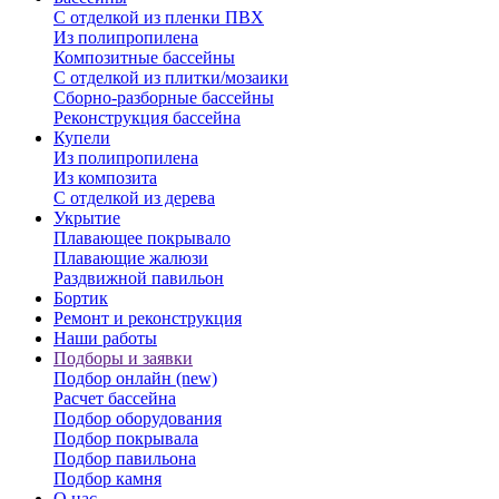
С отделкой из пленки ПВХ
Из полипропилена
Композитные бассейны
С отделкой из плитки/мозаики
Сборно-разборные бассейны
Реконструкция бассейна
Купели
Из полипропилена
Из композита
С отделкой из дерева
Укрытие
Плавающее покрывало
Плавающие жалюзи
Раздвижной павильон
Бортик
Ремонт и реконструкция
Наши работы
Подборы и заявки
Подбор онлайн (new)
Расчет бассейна
Подбор оборудования
Подбор покрывала
Подбор павильона
Подбор камня
О нас