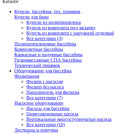
Каталог
Купели, бассейны, тех. приямок
Купели для бани
Купели из полипропилена
Купель из композита под засыпку
Купель из композита с наружной отделкой
Все категории (3)
Полипропиленовые бассейны
Композитные бассейны
Каркасные и надувные бассейны
Гидромассажные СПА бассейны
Технический приямок
Оборудование для бассейна
Фильтрация
Фильтр с насосом
Фильтр без насоса
Наполнитель для фильтра
Все категории (7)
Насосное оборудование
Насосы для бассейна
Циркуляционные насосы
Вертикальные многоступенчатые насосы
Все категории (10)
Лестницы и поручни