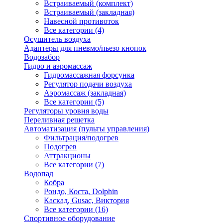
Встраиваемый (комплект)
Встраиваемый (закладная)
Навесной противоток
Все категории (4)
Осушитель воздуха
Адаптеры для пневмо/пьезо кнопок
Водозабор
Гидро и аэромассаж
Гидромассажная форсунка
Регулятор подачи воздуха
Аэромассаж (закладная)
Все категории (5)
Регуляторы уровня воды
Переливная решетка
Автоматизация (пульты управления)
Фильтрация/подогрев
Подогрев
Аттракционы
Все категории (7)
Водопад
Кобра
Рондо, Коста, Dolphin
Каскад, Gusac, Виктория
Все категории (16)
Спортивное оборудование