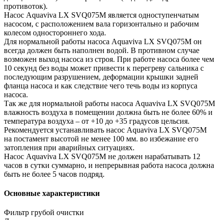
противоток).
Насос Aquaviva LX SVQ075M является одноступенчатым
насосом, с расположением вала горизонтально и рабочим
колесом одностороннего хода.
Для нормальной работы насоса Aquaviva LX SVQ075M он
всегда должен быть наполнен водой. В противном случае
возможен выход насоса из строя. При работе насоса более чем
10 секунд без воды может привести к перегреву сальника с
последующим разрушением, деформации крышки задней
фланца насоса и как следствие чего течь воды из корпуса
насоса.
Так же для нормальной работы насоса Aquaviva LX SVQ075M
влажность воздуха в помещении должна быть не более 60% и
температура воздуха – от +10 до +35 градусов цельсия.
Рекомендуется устанавливать насос Aquaviva LX SVQ075M
на постамент высотой не менее 100 мм. во избежание его
затопления при аварийных ситуациях.
Насос Aquaviva LX SVQ075M не должен нарабатывать 12
часов в сутки суммарно, и непрерывная работа насоса должна
быть не более 5 часов подряд.
Основные характеристики
Фильтр грубой очистки