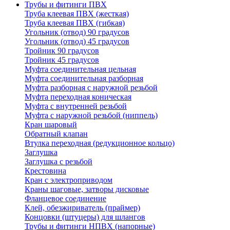
Трубы и фитинги ПВХ
Труба клеевая ПВХ (жесткая)
Труба клеевая ПВХ (гибкая)
Угольник (отвод) 90 градусов
Угольник (отвод) 45 градусов
Тройник 90 градусов
Тройник 45 градусов
Муфта соединительная цельная
Муфта соединительная разборная
Муфта разборная с наружной резьбой
Муфта переходная коническая
Муфта с внутренней резьбой
Муфта с наружной резьбой (ниппель)
Кран шаровый
Обратный клапан
Втулка переходная (редукционное кольцо)
Заглушка
Заглушка с резьбой
Крестовина
Кран с электроприводом
Краны шаговые, затворы дисковые
Фланцевое соединение
Клей, обезжириватель (праймер)
Концовки (штуцеры) для шлангов
Трубы и фитинги НПВХ (напорные)