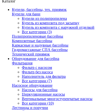
Каталог
Купели, бассейны, тех. приямок
Купели для бани
Купели из полипропилена
Купель из композита под засыпку
Купель из композита с наружной отделкой
Все категории (3)
Полипропиленовые бассейны
Композитные бассейны
Каркасные и надувные бассейны
Гидромассажные СПА бассейны
Технический приямок
Оборудование для бассейна
Фильтрация
Фильтр с насосом
Фильтр без насоса
Наполнитель для фильтра
Все категории (7)
Насосное оборудование
Насосы для бассейна
Циркуляционные насосы
Вертикальные многоступенчатые насосы
Все категории (10)
Лестницы и поручни