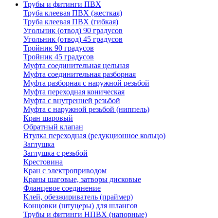
Трубы и фитинги ПВХ
Труба клеевая ПВХ (жесткая)
Труба клеевая ПВХ (гибкая)
Угольник (отвод) 90 градусов
Угольник (отвод) 45 градусов
Тройник 90 градусов
Тройник 45 градусов
Муфта соединительная цельная
Муфта соединительная разборная
Муфта разборная с наружной резьбой
Муфта переходная коническая
Муфта с внутренней резьбой
Муфта с наружной резьбой (ниппель)
Кран шаровый
Обратный клапан
Втулка переходная (редукционное кольцо)
Заглушка
Заглушка с резьбой
Крестовина
Кран с электроприводом
Краны шаговые, затворы дисковые
Фланцевое соединение
Клей, обезжириватель (праймер)
Концовки (штуцеры) для шлангов
Трубы и фитинги НПВХ (напорные)