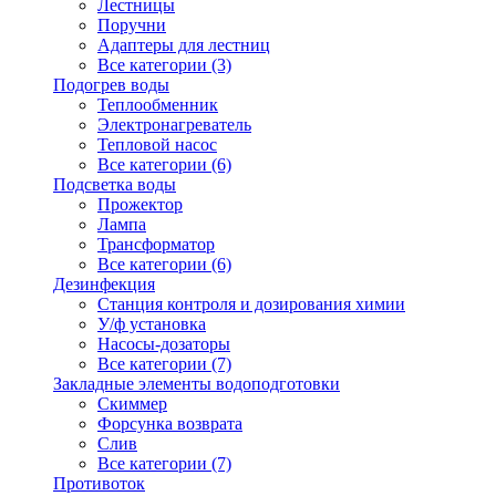
Лестницы
Поручни
Адаптеры для лестниц
Все категории (3)
Подогрев воды
Теплообменник
Электронагреватель
Тепловой насос
Все категории (6)
Подсветка воды
Прожектор
Лампа
Трансформатор
Все категории (6)
Дезинфекция
Станция контроля и дозирования химии
У/ф установка
Насосы-дозаторы
Все категории (7)
Закладные элементы водоподготовки
Скиммер
Форсунка возврата
Слив
Все категории (7)
Противоток