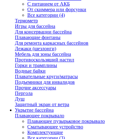
С питанием от АКБ
От скиммера или форсунки
Все категории (4)
Термометр
Игры для бассейна
Для консервации бассейна
Плавающие фонтаны
Для ремонта каркасных бассейнов
Лежаки (шезлонги)
Мебель для зоны бассейна
Противоскользящий настил
Горки и трамплины
Водные байки
Плавательные круги/матрасы
Подъемники для инвалидов
Прочие аксессуары
Пергола
Душ
Защитный экран от ветра
Укрытие бассейна
Плавающее покрывало
Плавающее пузырьковое покрывало
Сматывающее устройство
Комплектующие
Все категории (3)