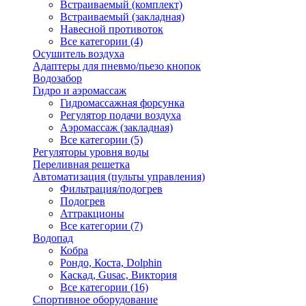
Встраиваемый (комплект)
Встраиваемый (закладная)
Навесной противоток
Все категории (4)
Осушитель воздуха
Адаптеры для пневмо/пьезо кнопок
Водозабор
Гидро и аэромассаж
Гидромассажная форсунка
Регулятор подачи воздуха
Аэромассаж (закладная)
Все категории (5)
Регуляторы уровня воды
Переливная решетка
Автоматизация (пульты управления)
Фильтрация/подогрев
Подогрев
Аттракционы
Все категории (7)
Водопад
Кобра
Рондо, Коста, Dolphin
Каскад, Gusac, Виктория
Все категории (16)
Спортивное оборудование