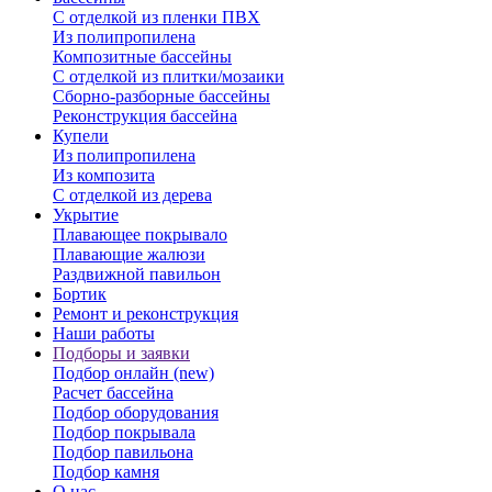
С отделкой из пленки ПВХ
Из полипропилена
Композитные бассейны
С отделкой из плитки/мозаики
Сборно-разборные бассейны
Реконструкция бассейна
Купели
Из полипропилена
Из композита
С отделкой из дерева
Укрытие
Плавающее покрывало
Плавающие жалюзи
Раздвижной павильон
Бортик
Ремонт и реконструкция
Наши работы
Подборы и заявки
Подбор онлайн (new)
Расчет бассейна
Подбор оборудования
Подбор покрывала
Подбор павильона
Подбор камня
О нас