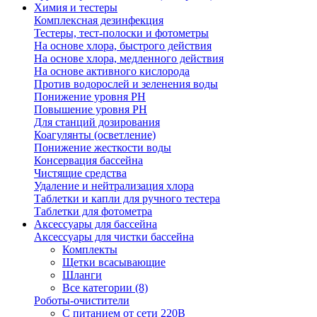
Химия и тестеры
Комплексная дезинфекция
Тестеры, тест-полоски и фотометры
На основе хлора, быстрого действия
На основе хлора, медленного действия
На основе активного кислорода
Против водорослей и зеленения воды
Понижение уровня РН
Повышение уровня РН
Для станций дозирования
Коагулянты (осветление)
Понижение жесткости воды
Консервация бассейна
Чистящие средства
Удаление и нейтрализация хлора
Таблетки и капли для ручного тестера
Таблетки для фотометра
Аксессуары для бассейна
Аксессуары для чистки бассейна
Комплекты
Щетки всасывающие
Шланги
Все категории (8)
Роботы-очистители
С питанием от сети 220В