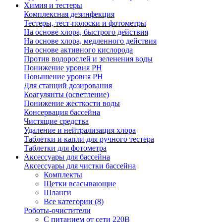
Химия и тестеры
Комплексная дезинфекция
Тестеры, тест-полоски и фотометры
На основе хлора, быстрого действия
На основе хлора, медленного действия
На основе активного кислорода
Против водорослей и зеленения воды
Понижение уровня РН
Повышение уровня РН
Для станций дозирования
Коагулянты (осветление)
Понижение жесткости воды
Консервация бассейна
Чистящие средства
Удаление и нейтрализация хлора
Таблетки и капли для ручного тестера
Таблетки для фотометра
Аксессуары для бассейна
Аксессуары для чистки бассейна
Комплекты
Щетки всасывающие
Шланги
Все категории (8)
Роботы-очистители
С питанием от сети 220В