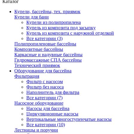
Каталог
Купели, бассейны, тех. приямок
Купели для бани
Купели из полипропилена
Купель из композита под засыпку
Купель из композита с наружной отделкой
Все категории (3)
Полипропиленовые бассейны
Композитные бассейны
Каркасные и надувные бассейны
Гидромассажные СПА бассейны
Технический приямок
Оборудование для бассейна
Фильтрация
Фильтр с насосом
Фильтр без насоса
Наполнитель для фильтра
Все категории (7)
Насосное оборудование
Насосы для бассейна
Циркуляционные насосы
Вертикальные многоступенчатые насосы
Все категории (10)
Лестницы и поручни