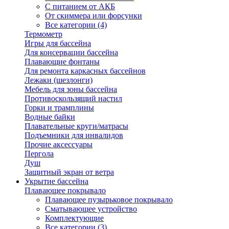
С питанием от АКБ
От скиммера или форсунки
Все категории (4)
Термометр
Игры для бассейна
Для консервации бассейна
Плавающие фонтаны
Для ремонта каркасных бассейнов
Лежаки (шезлонги)
Мебель для зоны бассейна
Противоскользящий настил
Горки и трамплины
Водные байки
Плавательные круги/матрасы
Подъемники для инвалидов
Прочие аксессуары
Пергола
Душ
Защитный экран от ветра
Укрытие бассейна
Плавающее покрывало
Плавающее пузырьковое покрывало
Сматывающее устройство
Комплектующие
Все категории (3)