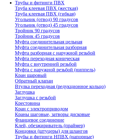
Трубы и фитинги ПВХ
Труба клеевая ПВХ (жесткая)
Труба клеевая ПВХ (гибкая)
Угольник (отвод) 90 градусов
Угольник (отвод) 45 градусов
Тройник 90 градусов
Тройник 45 градусов
Муфта соединительная цельная
Муфта соединительная разборная
Муфта разборная с наружной резьбой
Муфта переходная коническая
Муфта с внутренней резьбой
Муфта с наружной резьбой (ниппель)
Кран шаровый
Обратный клапан
Втулка переходная (редукционное кольцо)
Заглушка
Заглушка с резьбой
Крестовина
Кран с электроприводом
Краны шаговые, затворы дисковые
Фланцевое соединение
Клей, обезжириватель (праймер)
Концовки (штуцеры) для шлангов
Трубы и фитинги НПВХ (напорные)