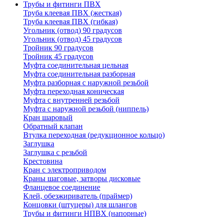
Трубы и фитинги ПВХ
Труба клеевая ПВХ (жесткая)
Труба клеевая ПВХ (гибкая)
Угольник (отвод) 90 градусов
Угольник (отвод) 45 градусов
Тройник 90 градусов
Тройник 45 градусов
Муфта соединительная цельная
Муфта соединительная разборная
Муфта разборная с наружной резьбой
Муфта переходная коническая
Муфта с внутренней резьбой
Муфта с наружной резьбой (ниппель)
Кран шаровый
Обратный клапан
Втулка переходная (редукционное кольцо)
Заглушка
Заглушка с резьбой
Крестовина
Кран с электроприводом
Краны шаговые, затворы дисковые
Фланцевое соединение
Клей, обезжириватель (праймер)
Концовки (штуцеры) для шлангов
Трубы и фитинги НПВХ (напорные)