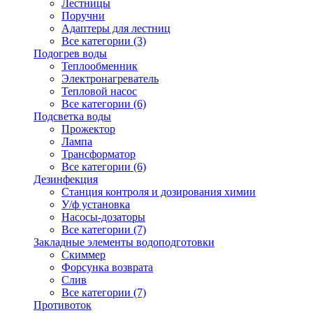
Лестницы
Поручни
Адаптеры для лестниц
Все категории (3)
Подогрев воды
Теплообменник
Электронагреватель
Тепловой насос
Все категории (6)
Подсветка воды
Прожектор
Лампа
Трансформатор
Все категории (6)
Дезинфекция
Станция контроля и дозирования химии
У/ф установка
Насосы-дозаторы
Все категории (7)
Закладные элементы водоподготовки
Скиммер
Форсунка возврата
Слив
Все категории (7)
Противоток