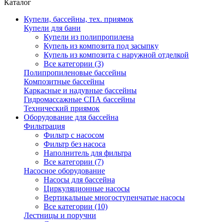
Каталог
Купели, бассейны, тех. приямок
Купели для бани
Купели из полипропилена
Купель из композита под засыпку
Купель из композита с наружной отделкой
Все категории (3)
Полипропиленовые бассейны
Композитные бассейны
Каркасные и надувные бассейны
Гидромассажные СПА бассейны
Технический приямок
Оборудование для бассейна
Фильтрация
Фильтр с насосом
Фильтр без насоса
Наполнитель для фильтра
Все категории (7)
Насосное оборудование
Насосы для бассейна
Циркуляционные насосы
Вертикальные многоступенчатые насосы
Все категории (10)
Лестницы и поручни