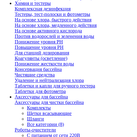
Химия и тестеры
Комплексная дезинфекция
Тестеры, тест-полоски и фотометры
На основе хлора, быстрого действия
На основе хлора, медленного действия
На основе активного кислорода
Против водорослей и зеленения воды
Понижение уровня РН
Повышение уровня РН
Для станций дозирования
Коагулянты (осветление)
Понижение жесткости воды
Консервация бассейна
Чистящие средства
Удаление и нейтрализация хлора
Таблетки и капли для ручного тестера
Таблетки для фотометра
Аксессуары для бассейна
Аксессуары для чистки бассейна
Комплекты
Щетки всасывающие
Шланги
Все категории (8)
Роботы-очистители
С питанием от сети 220В