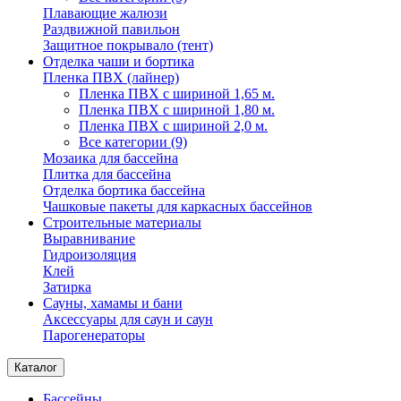
Плавающие жалюзи
Раздвижной павильон
Защитное покрывало (тент)
Отделка чаши и бортика
Пленка ПВХ (лайнер)
Пленка ПВХ с шириной 1,65 м.
Пленка ПВХ с шириной 1,80 м.
Пленка ПВХ с шириной 2,0 м.
Все категории (9)
Мозаика для бассейна
Плитка для бассейна
Отделка бортика бассейна
Чашковые пакеты для каркасных бассейнов
Строительные материалы
Выравнивание
Гидроизоляция
Клей
Затирка
Сауны, хамамы и бани
Аксессуары для саун и саун
Парогенераторы
Каталог
Бассейны