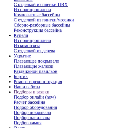
С отделкой из пленки ПВХ
Из полипропилена
Композитные бассейны
С отделкой из плитки/мозаики
Сборно-разборные бассейны
Реконструкция бассейна
Купели
Из полипропилена
Из композита
С отделкой из дерева
Укрытие
Плавающее покрывало
Плавающие жалюзи
Раздвижной павильон
Бортик
Ремонт и реконструкция
Наши работы
Подборы и заявки
Подбор онлайн (new)
Расчет бассейна
Подбор оборудования
Подбор покрывала
Подбор павильона
Подбор камня
О нас