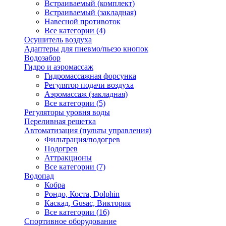
Встраиваемый (комплект)
Встраиваемый (закладная)
Навесной противоток
Все категории (4)
Осушитель воздуха
Адаптеры для пневмо/пьезо кнопок
Водозабор
Гидро и аэромассаж
Гидромассажная форсунка
Регулятор подачи воздуха
Аэромассаж (закладная)
Все категории (5)
Регуляторы уровня воды
Переливная решетка
Автоматизация (пульты управления)
Фильтрация/подогрев
Подогрев
Аттракционы
Все категории (7)
Водопад
Кобра
Рондо, Коста, Dolphin
Каскад, Gusac, Виктория
Все категории (16)
Спортивное оборудование