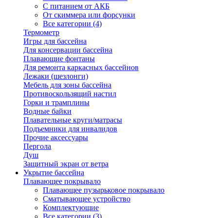
С питанием от АКБ
От скиммера или форсунки
Все категории (4)
Термометр
Игры для бассейна
Для консервации бассейна
Плавающие фонтаны
Для ремонта каркасных бассейнов
Лежаки (шезлонги)
Мебель для зоны бассейна
Противоскользящий настил
Горки и трамплины
Водные байки
Плавательные круги/матрасы
Подъемники для инвалидов
Прочие аксессуары
Пергола
Душ
Защитный экран от ветра
Укрытие бассейна
Плавающее покрывало
Плавающее пузырьковое покрывало
Сматывающее устройство
Комплектующие
Все категории (3)