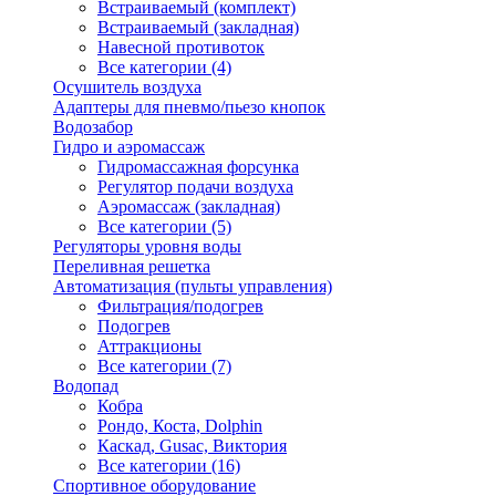
Встраиваемый (комплект)
Встраиваемый (закладная)
Навесной противоток
Все категории (4)
Осушитель воздуха
Адаптеры для пневмо/пьезо кнопок
Водозабор
Гидро и аэромассаж
Гидромассажная форсунка
Регулятор подачи воздуха
Аэромассаж (закладная)
Все категории (5)
Регуляторы уровня воды
Переливная решетка
Автоматизация (пульты управления)
Фильтрация/подогрев
Подогрев
Аттракционы
Все категории (7)
Водопад
Кобра
Рондо, Коста, Dolphin
Каскад, Gusac, Виктория
Все категории (16)
Спортивное оборудование