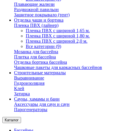
Плавающие жалюзи
Раздвижной павильон
Защитное покрывало (тент)
Отделка чаши и бортика
Пленка ПВХ (лайнер)
Пленка ПВХ с шириной 1,65 м.
Пленка ПВХ с шириной 1,80 м.
Пленка ПВХ с шириной 2,0 м.
Все категории (9)
Мозаика для бассейна
Плитка для бассейна
Отделка бортика бассейна
Чашковые пакеты для каркасных бассейнов
Строительные материалы
Выравнивание
Гидроизоляция
Клей
Затирка
Сауны, хамамы и бани
Аксессуары для саун и саун
Парогенераторы
Каталог
Бассейны