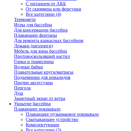
С питанием от АКБ
От скиммера или форсунки
Все категории (4)
Термометр
Игры для бассейна
Для консервации бассейна
Плавающие фонтаны
Для ремонта каркасных бассейнов
Лежаки (шезлонги)
Мебель для зоны бассейна
Противоскользящий настил
Горки и трамплины
Водные байки
Плавательные круги/матрасы
Подъемники для инвалидов
Прочие аксессуары
Пергола
Душ
Защитный экран от ветра
Укрытие бассейна
Плавающее покрывало
Плавающее пузырьковое покрывало
Сматывающее устройство
Комплектующие
Все категории (3)