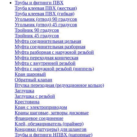
Трубы и фитинги ПВХ
Труба клеевая ПВХ (жесткая)
Труба клеевая ПВХ (гибкая)
Угольник (отвод) 90 градусов
Угольник (отвод) 45 градусов
Тройник 90 градусов
Тройник 45 градусов
Муфта соединительная цельная
Муфта соединительная разборная
Муфта разборная с наружной резьбой
Муфта переходная коническая
Муфта с внутренней резьбой
Муфта с наружной резьбой (ниппель)
Кран шаровый
Обратный клапан
Втулка переходная (редукционное кольцо)
Заглушка
Заглушка с резьбой
Крестовина
Кран с электроприводом
Краны шаговые, затворы дисковые
Фланцевое соединение
Клей, обезжириватель (праймер)
Концовки (штуцеры) для шлангов
Трубы и фитинги НПВХ (напорные)