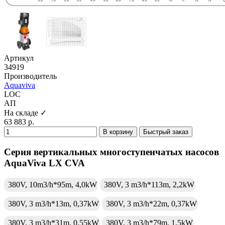
Артикул
34919
Производитель
Aquaviva
LOC
АП
На складе ✓
63 883 р.
В корзину
Быстрый заказ
Серия вертикальных многоступенчатых насосов
AquaViva LX CVA
380V, 10m3/h*95m, 4,0kW
380V, 3 m3/h*113m, 2,2kW
380V, 3 m3/h*13m, 0,37kW
380V, 3 m3/h*22m, 0,37kW
380V, 3 m3/h*31m, 0,55kW
380V, 3 m3/h*79m, 1,5kW