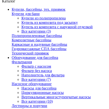
Каталог
Купели, бассейны, тех. приямок
Купели для бани
Купели из полипропилена
Купель из композита под засыпку
Купель из композита с наружной отделкой
Все категории (3)
Полипропиленовые бассейны
Композитные бассейны
Каркасные и надувные бассейны
Гидромассажные СПА бассейны
Технический приямок
Оборудование для бассейна
Фильтрация
Фильтр с насосом
Фильтр без насоса
Наполнитель для фильтра
Все категории (7)
Насосное оборудование
Насосы для бассейна
Циркуляционные насосы
Вертикальные многоступенчатые насосы
Все категории (10)
Лестницы и поручни