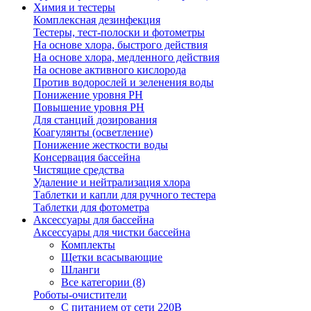
Химия и тестеры
Комплексная дезинфекция
Тестеры, тест-полоски и фотометры
На основе хлора, быстрого действия
На основе хлора, медленного действия
На основе активного кислорода
Против водорослей и зеленения воды
Понижение уровня РН
Повышение уровня РН
Для станций дозирования
Коагулянты (осветление)
Понижение жесткости воды
Консервация бассейна
Чистящие средства
Удаление и нейтрализация хлора
Таблетки и капли для ручного тестера
Таблетки для фотометра
Аксессуары для бассейна
Аксессуары для чистки бассейна
Комплекты
Щетки всасывающие
Шланги
Все категории (8)
Роботы-очистители
С питанием от сети 220В