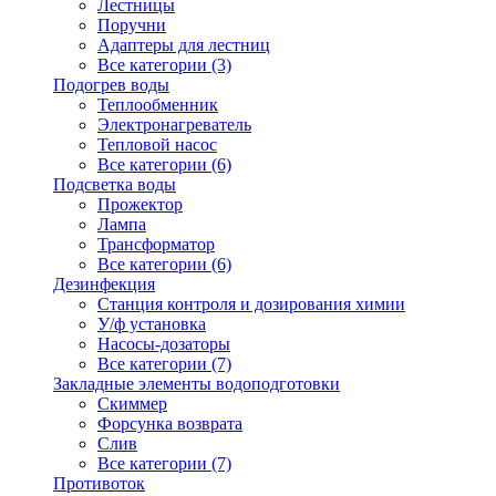
Лестницы
Поручни
Адаптеры для лестниц
Все категории (3)
Подогрев воды
Теплообменник
Электронагреватель
Тепловой насос
Все категории (6)
Подсветка воды
Прожектор
Лампа
Трансформатор
Все категории (6)
Дезинфекция
Станция контроля и дозирования химии
У/ф установка
Насосы-дозаторы
Все категории (7)
Закладные элементы водоподготовки
Скиммер
Форсунка возврата
Слив
Все категории (7)
Противоток