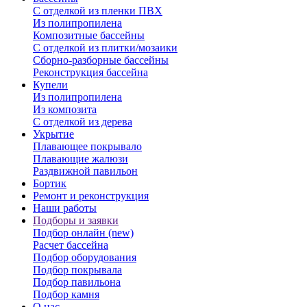
С отделкой из пленки ПВХ
Из полипропилена
Композитные бассейны
С отделкой из плитки/мозаики
Сборно-разборные бассейны
Реконструкция бассейна
Купели
Из полипропилена
Из композита
С отделкой из дерева
Укрытие
Плавающее покрывало
Плавающие жалюзи
Раздвижной павильон
Бортик
Ремонт и реконструкция
Наши работы
Подборы и заявки
Подбор онлайн (new)
Расчет бассейна
Подбор оборудования
Подбор покрывала
Подбор павильона
Подбор камня
О нас