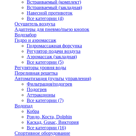
Встраиваемый (комплект)
Встраиваемый (закладная)
Навесной противоток
Все категории (4)
Осушитель воздуха
Адаптеры для пневмо/пьезо кнопок
Водозабор
Гидро и аэромассаж
Гидромассажная форсунка
Регулятор подачи воздуха
Аэромассаж (закладная)
Все категории (5)
Регуляторы уровня воды
Переливная решетка
Автоматизация (пульты управления)
Фильтрация/подогрев
Подогрев
Аттракционы
Все категории (7)
Водопад
Кобра
Рондо, Коста, Dolphin
Каскад, Gusac, Виктория
Все категории (16)
Спортивное оборудование