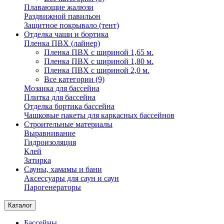
Плавающие жалюзи
Раздвижной павильон
Защитное покрывало (тент)
Отделка чаши и бортика
Пленка ПВХ (лайнер)
Пленка ПВХ с шириной 1,65 м.
Пленка ПВХ с шириной 1,80 м.
Пленка ПВХ с шириной 2,0 м.
Все категории (9)
Мозаика для бассейна
Плитка для бассейна
Отделка бортика бассейна
Чашковые пакеты для каркасных бассейнов
Строительные материалы
Выравнивание
Гидроизоляция
Клей
Затирка
Сауны, хамамы и бани
Аксессуары для саун и саун
Парогенераторы
Каталог
Бассейны