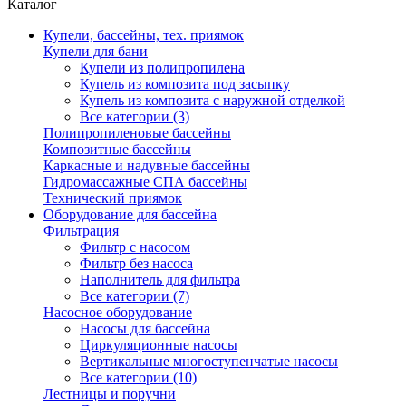
Каталог
Купели, бассейны, тех. приямок
Купели для бани
Купели из полипропилена
Купель из композита под засыпку
Купель из композита с наружной отделкой
Все категории (3)
Полипропиленовые бассейны
Композитные бассейны
Каркасные и надувные бассейны
Гидромассажные СПА бассейны
Технический приямок
Оборудование для бассейна
Фильтрация
Фильтр с насосом
Фильтр без насоса
Наполнитель для фильтра
Все категории (7)
Насосное оборудование
Насосы для бассейна
Циркуляционные насосы
Вертикальные многоступенчатые насосы
Все категории (10)
Лестницы и поручни