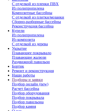
С отделкой из пленки ПВХ
Из полипропилена
Композитные бассейны
С отделкой из плитки/мозаики
Сборно-разборные бассейны
Реконструкция бассейна
Купели
Из полипропилена
Из композита
С отделкой из дерева
Укрытие
Плавающее покрывало
Плавающие жалюзи
Раздвижной павильон
Бортик
Ремонт и реконструкция
Наши работы
Подборы и заявки
Подбор онлайн (new)
Расчет бассейна
Подбор оборудования
Подбор покрывала
Подбор павильона
Подбор камня
О нас