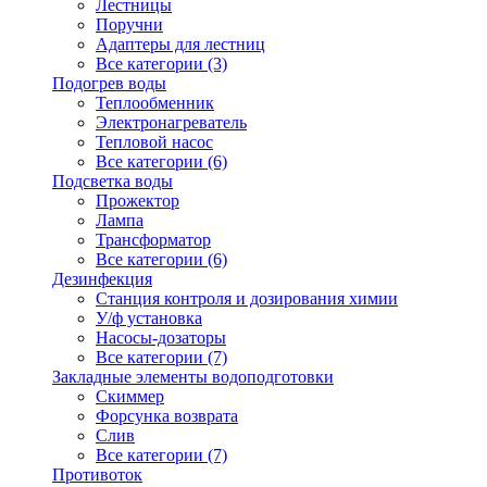
Лестницы
Поручни
Адаптеры для лестниц
Все категории (3)
Подогрев воды
Теплообменник
Электронагреватель
Тепловой насос
Все категории (6)
Подсветка воды
Прожектор
Лампа
Трансформатор
Все категории (6)
Дезинфекция
Станция контроля и дозирования химии
У/ф установка
Насосы-дозаторы
Все категории (7)
Закладные элементы водоподготовки
Скиммер
Форсунка возврата
Слив
Все категории (7)
Противоток