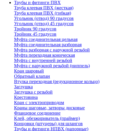
Трубы и фитинги ПВХ
Труба клеевая ПВХ (жесткая)
Труба клеевая ПВХ (гибкая)
Угольник (отвод) 90 градусов
Угольник (отвод) 45 градусов
Тройник 90 градусов
Тройник 45 градусов
Муфта соединительная цельная
Муфта соединительная разборная
Муфта разборная с наружной резьбой
Муфта переходная коническая
Муфта с внутренней резьбой
Муфта с наружной резьбой (ниппель)
Кран шаровый
Обратный клапан
Втулка переходная (редукционное кольцо)
Заглушка
Заглушка с резьбой
Крестовина
Кран с электроприводом
Краны шаговые, затворы дисковые
Фланцевое соединение
Клей, обезжириватель (праймер)
Концовки (штуцеры) для шлангов
Трубы и фитинги НПВХ (напорные)