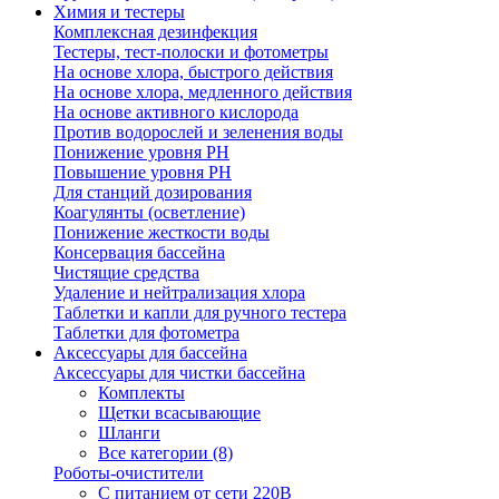
Химия и тестеры
Комплексная дезинфекция
Тестеры, тест-полоски и фотометры
На основе хлора, быстрого действия
На основе хлора, медленного действия
На основе активного кислорода
Против водорослей и зеленения воды
Понижение уровня РН
Повышение уровня РН
Для станций дозирования
Коагулянты (осветление)
Понижение жесткости воды
Консервация бассейна
Чистящие средства
Удаление и нейтрализация хлора
Таблетки и капли для ручного тестера
Таблетки для фотометра
Аксессуары для бассейна
Аксессуары для чистки бассейна
Комплекты
Щетки всасывающие
Шланги
Все категории (8)
Роботы-очистители
С питанием от сети 220В