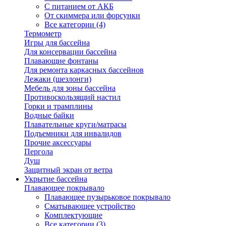
С питанием от АКБ
От скиммера или форсунки
Все категории (4)
Термометр
Игры для бассейна
Для консервации бассейна
Плавающие фонтаны
Для ремонта каркасных бассейнов
Лежаки (шезлонги)
Мебель для зоны бассейна
Противоскользящий настил
Горки и трамплины
Водные байки
Плавательные круги/матрасы
Подъемники для инвалидов
Прочие аксессуары
Пергола
Душ
Защитный экран от ветра
Укрытие бассейна
Плавающее покрывало
Плавающее пузырьковое покрывало
Сматывающее устройство
Комплектующие
Все категории (3)