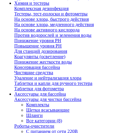
Химия и тестеры
Комплексная дезинфекция
Тестеры, тест-полоски и фотометры
На основе хлора, быстрого действия
На основе хлора, медленного действия
На основе активного кислорода
Против водорослей и зеленения воды
Понижение уровня РН
Повышение уровня РН
Для станций дозирования
Коагулянты (осветление)
Понижение жесткости воды
Консервация бассейна
Чистящие средства
Удаление и нейтрализация хлора
Таблетки и капли для ручного тестера
Таблетки для фотометра
Аксессуары для бассейна
Аксессуары для чистки бассейна
Комплекты
Щетки всасывающие
Шланги
Все категории (8)
Роботы-очистители
С питанием от сети 220В