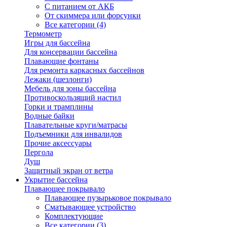
С питанием от АКБ
От скиммера или форсунки
Все категории (4)
Термометр
Игры для бассейна
Для консервации бассейна
Плавающие фонтаны
Для ремонта каркасных бассейнов
Лежаки (шезлонги)
Мебель для зоны бассейна
Противоскользящий настил
Горки и трамплины
Водные байки
Плавательные круги/матрасы
Подъемники для инвалидов
Прочие аксессуары
Пергола
Душ
Защитный экран от ветра
Укрытие бассейна
Плавающее покрывало
Плавающее пузырьковое покрывало
Сматывающее устройство
Комплектующие
Все категории (3)