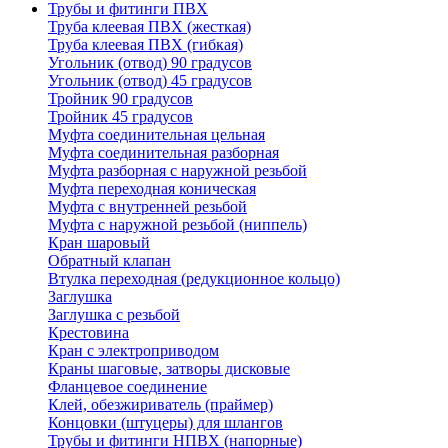
Трубы и фитинги ПВХ
Труба клеевая ПВХ (жесткая)
Труба клеевая ПВХ (гибкая)
Угольник (отвод) 90 градусов
Угольник (отвод) 45 градусов
Тройник 90 градусов
Тройник 45 градусов
Муфта соединительная цельная
Муфта соединительная разборная
Муфта разборная с наружной резьбой
Муфта переходная коническая
Муфта с внутренней резьбой
Муфта с наружной резьбой (ниппель)
Кран шаровый
Обратный клапан
Втулка переходная (редукционное кольцо)
Заглушка
Заглушка с резьбой
Крестовина
Кран с электроприводом
Краны шаговые, затворы дисковые
Фланцевое соединение
Клей, обезжириватель (праймер)
Концовки (штуцеры) для шлангов
Трубы и фитинги НПВХ (напорные)