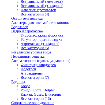
Встраиваемый (комплект)
Встраиваемый (закладная)
Навесной противоток
Все категории (4)
Осушитель воздуха
Адаптеры для пневмо/пьезо кнопок
Водозабор
Гидро и аэромассаж
Гидромассажная форсунка
Регулятор подачи воздуха
Аэромассаж (закладная)
Все категории (5)
Регуляторы уровня воды
Переливная решетка
Автоматизация (пульты управления)
Фильтрация/подогрев
Подогрев
Аттракционы
Все категории (7)
Водопад
Кобра
Рондо, Коста, Dolphin
Каскад, Gusac, Виктория
Все категории (16)
Спортивное оборудование