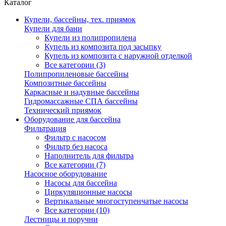
Каталог
Купели, бассейны, тех. приямок
Купели для бани
Купели из полипропилена
Купель из композита под засыпку
Купель из композита с наружной отделкой
Все категории (3)
Полипропиленовые бассейны
Композитные бассейны
Каркасные и надувные бассейны
Гидромассажные СПА бассейны
Технический приямок
Оборудование для бассейна
Фильтрация
Фильтр с насосом
Фильтр без насоса
Наполнитель для фильтра
Все категории (7)
Насосное оборудование
Насосы для бассейна
Циркуляционные насосы
Вертикальные многоступенчатые насосы
Все категории (10)
Лестницы и поручни