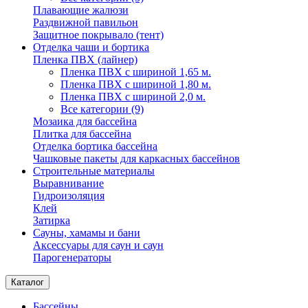
Плавающие жалюзи
Раздвижной павильон
Защитное покрывало (тент)
Отделка чаши и бортика
Пленка ПВХ (лайнер)
Пленка ПВХ с шириной 1,65 м.
Пленка ПВХ с шириной 1,80 м.
Пленка ПВХ с шириной 2,0 м.
Все категории (9)
Мозаика для бассейна
Плитка для бассейна
Отделка бортика бассейна
Чашковые пакеты для каркасных бассейнов
Строительные материалы
Выравнивание
Гидроизоляция
Клей
Затирка
Сауны, хамамы и бани
Аксессуары для саун и саун
Парогенераторы
Каталог
Бассейны