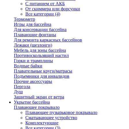
С питанием от АКБ
От скиммера или форсунки
Все категории (4)
Термометр
Игры для бассейна
Для консервации бассейна
Плавающие фонтаны
Для ремонта каркасных бассейнов
Лежаки (шезлонги)
Мебель для зоны бассейна
Противоскользящий настил
Горки и трамплины
Водные байки
Плавательные круги/матрасы
Подъемники для инвалидов
Прочие аксессуары
Пергола
Душ
Защитный экран от ветра
Укрытие бассейна
Плавающее покрывало
Плавающее пузырьковое покрывало
Сматывающее устройство
Комплектующие
Все категории (3)