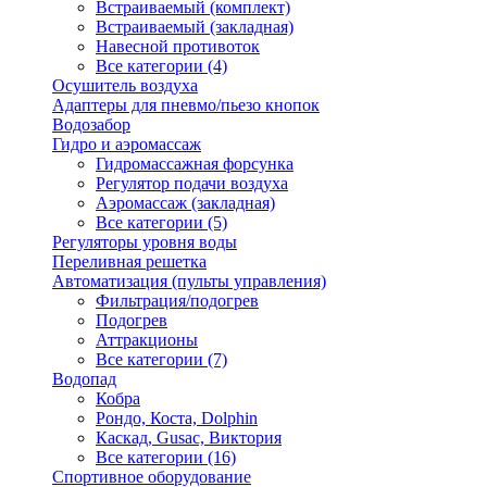
Встраиваемый (комплект)
Встраиваемый (закладная)
Навесной противоток
Все категории (4)
Осушитель воздуха
Адаптеры для пневмо/пьезо кнопок
Водозабор
Гидро и аэромассаж
Гидромассажная форсунка
Регулятор подачи воздуха
Аэромассаж (закладная)
Все категории (5)
Регуляторы уровня воды
Переливная решетка
Автоматизация (пульты управления)
Фильтрация/подогрев
Подогрев
Аттракционы
Все категории (7)
Водопад
Кобра
Рондо, Коста, Dolphin
Каскад, Gusac, Виктория
Все категории (16)
Спортивное оборудование