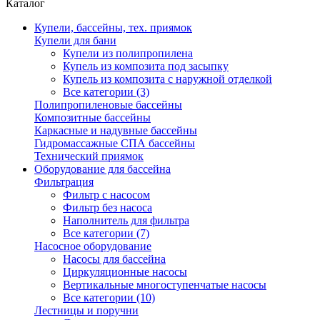
Каталог
Купели, бассейны, тех. приямок
Купели для бани
Купели из полипропилена
Купель из композита под засыпку
Купель из композита с наружной отделкой
Все категории (3)
Полипропиленовые бассейны
Композитные бассейны
Каркасные и надувные бассейны
Гидромассажные СПА бассейны
Технический приямок
Оборудование для бассейна
Фильтрация
Фильтр с насосом
Фильтр без насоса
Наполнитель для фильтра
Все категории (7)
Насосное оборудование
Насосы для бассейна
Циркуляционные насосы
Вертикальные многоступенчатые насосы
Все категории (10)
Лестницы и поручни