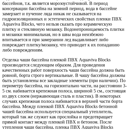
бассейнов, т.к. является морозоустойчивой. В период
консервации бассейна на зимний период, вода в бассейне
замерзает и пучение ляда никак не сказывается на
гидроизоляционных и эстетических свойствах пленки ПВХ
Aquaviva Blocks, чего нельзя сказать про керамическую
плитку и стеклянную мозаику. Водонепроницаемость плитки
и мозаики минимальная, но в швы вода неизбежно
впитывается и при замерзании лед выдавливает либо
повреждает плитку/мозаику, что приводит к их попаданию
либо повреждениям.
Отделка чаши бассейна пленкой ПВХ Aquaviva Blocks
производится следующим образом. Для проведения
качественных работ поверхность чаши бассейна должна быть
ровной, борта строго вертикальные. В чашу бассейна должны
быть установлены все закладные элементы (при наличии). По
периметру бассейна, на горизонтально части, на расстоянии 3-
5 см. набивается крепежная полоса, шириной 5 см., состоящая
из двух слоем (нержавеющая сталь и пластик). В некоторых
случаях крепежная полоса набивается в верхней части борта
бассейна. Между пленкой ПВХ Aquaviva Blocks бетонной
чашей бассейна используется специальный утеплитель,
который так же служит как прослойка и предотвращает
прямой контакт между пленкой ПВХ и бетоном. После
утепления чаши бассейна, пленка ПВХ Aquaviva Blocks