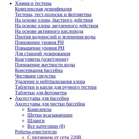
Химия и тестеры
Комплексная дезинфекция
Тестеры, тест-полоски и фотометры
На основе хлора, быстрого действия
На основе хлора, медленного действия
На основе активного кислорода
Против водорослей и зеленения воды
Понижение уровня РН
Повышение уровня РН
Для станций дозирования
Коагулянты (осветление)
Понижение жесткости воды
Консервация бассейна
Чистящие средства
Удаление и нейтрализация хлора
Таблетки и капли для ручного тестера
Таблетки для фотометра
Аксессуары для бассейна
Аксессуары для чистки бассейна
Комплекты
Щетки всасывающие
Шланги
Все категории (8)
Роботы-очистители
С питанием от сети 220В