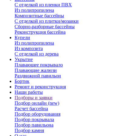
С отделкой из пленки ПВХ
Из полипропилена
Композитные бассейны
С отделкой из плитки/мозаики
Сборно-разборные бассейны
Реконструкция бассейна
Купели
Из полипропилена
Из композита
С отделкой из дерева
Укрытие
Плавающее покрывало
Плавающие жалюзи
Раздвижной павильон
Бортик
Ремонт и реконструкция
Наши работы
Подборы и заявки
Подбор онлайн (new)
Расчет бассейна
Подбор оборудования
Подбор покрывала
Подбор павильона
Подбор камня
О нас