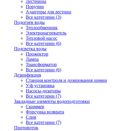
Лестницы
Поручни
Адаптеры для лестниц
Все категории (3)
Подогрев воды
Теплообменник
Электронагреватель
Тепловой насос
Все категории (6)
Подсветка воды
Прожектор
Лампа
Трансформатор
Все категории (6)
Дезинфекция
Станция контроля и дозирования химии
У/ф установка
Насосы-дозаторы
Все категории (7)
Закладные элементы водоподготовки
Скиммер
Форсунка возврата
Слив
Все категории (7)
Противоток