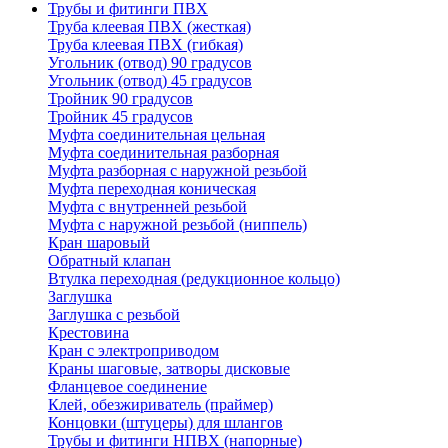
Трубы и фитинги ПВХ
Труба клеевая ПВХ (жесткая)
Труба клеевая ПВХ (гибкая)
Угольник (отвод) 90 градусов
Угольник (отвод) 45 градусов
Тройник 90 градусов
Тройник 45 градусов
Муфта соединительная цельная
Муфта соединительная разборная
Муфта разборная с наружной резьбой
Муфта переходная коническая
Муфта с внутренней резьбой
Муфта с наружной резьбой (ниппель)
Кран шаровый
Обратный клапан
Втулка переходная (редукционное кольцо)
Заглушка
Заглушка с резьбой
Крестовина
Кран с электроприводом
Краны шаговые, затворы дисковые
Фланцевое соединение
Клей, обезжириватель (праймер)
Концовки (штуцеры) для шлангов
Трубы и фитинги НПВХ (напорные)