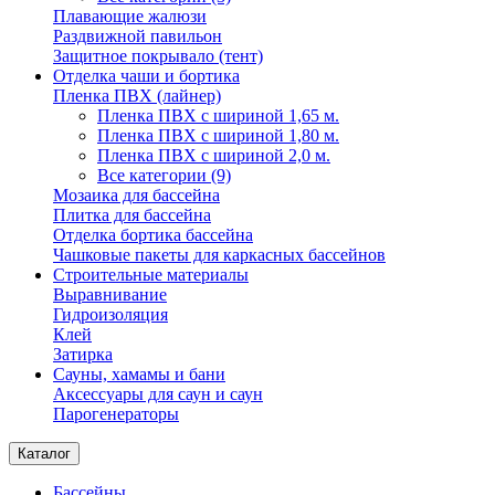
Плавающие жалюзи
Раздвижной павильон
Защитное покрывало (тент)
Отделка чаши и бортика
Пленка ПВХ (лайнер)
Пленка ПВХ с шириной 1,65 м.
Пленка ПВХ с шириной 1,80 м.
Пленка ПВХ с шириной 2,0 м.
Все категории (9)
Мозаика для бассейна
Плитка для бассейна
Отделка бортика бассейна
Чашковые пакеты для каркасных бассейнов
Строительные материалы
Выравнивание
Гидроизоляция
Клей
Затирка
Сауны, хамамы и бани
Аксессуары для саун и саун
Парогенераторы
Каталог
Бассейны