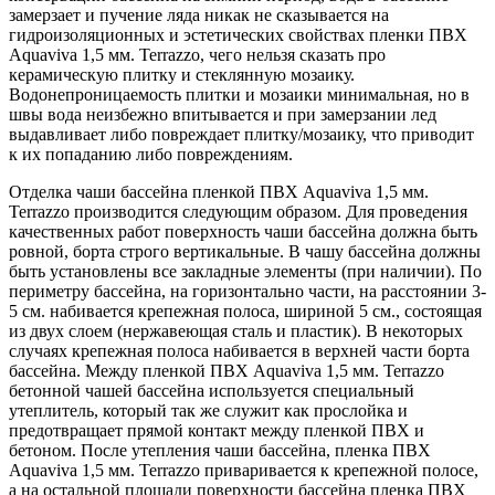
замерзает и пучение ляда никак не сказывается на
гидроизоляционных и эстетических свойствах пленки ПВХ
Aquaviva 1,5 мм. Terrazzo, чего нельзя сказать про
керамическую плитку и стеклянную мозаику.
Водонепроницаемость плитки и мозаики минимальная, но в
швы вода неизбежно впитывается и при замерзании лед
выдавливает либо повреждает плитку/мозаику, что приводит
к их попаданию либо повреждениям.
Отделка чаши бассейна пленкой ПВХ Aquaviva 1,5 мм.
Terrazzo производится следующим образом. Для проведения
качественных работ поверхность чаши бассейна должна быть
ровной, борта строго вертикальные. В чашу бассейна должны
быть установлены все закладные элементы (при наличии). По
периметру бассейна, на горизонтально части, на расстоянии 3-
5 см. набивается крепежная полоса, шириной 5 см., состоящая
из двух слоем (нержавеющая сталь и пластик). В некоторых
случаях крепежная полоса набивается в верхней части борта
бассейна. Между пленкой ПВХ Aquaviva 1,5 мм. Terrazzo
бетонной чашей бассейна используется специальный
утеплитель, который так же служит как прослойка и
предотвращает прямой контакт между пленкой ПВХ и
бетоном. После утепления чаши бассейна, пленка ПВХ
Aquaviva 1,5 мм. Terrazzo приваривается к крепежной полосе,
а на остальной площади поверхности бассейна пленка ПВХ