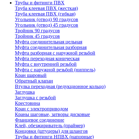
Трубы и фитинги ПВХ
Труба клеевая ПВХ (жесткая)
Труба клеевая ПВХ (гибкая)
Угольник (отвод) 90 градусов
Угольник (отвод) 45 градусов
Тройник 90 градусов
Тройник 45 градусов
Муфта соединительная цельная
Муфта соединительная разборная
Муфта разборная с наружной резьбой
Муфта переходная коническая
Муфта с внутренней резьбой
Муфта с наружной резьбой (ниппель)
Кран шаровый
Обратный клапан
Втулка переходная (редукционное кольцо)
Заглушка
Заглушка с резьбой
Крестовина
Кран с электроприводом
Краны шаговые, затворы дисковые
Фланцевое соединение
Клей, обезжириватель (праймер)
Концовки (штуцеры) для шлангов
Трубы и фитинги НПВХ (напорные)