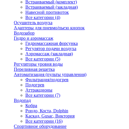
Встраиваемый (комплект)
Встраиваемый (закладная)
Навесной противоток
Все категории (4)
Осушитель воздуха
Адаптеры для пневмо/пьезо кнопок
Водозабор
Гидро и аэромассаж
Гидромассажная форсунка
Регулятор подачи воздуха
Аэромассаж (закладная)
Все категории (5)
Регуляторы уровня воды
Переливная решетка
Автоматизация (пульты управления)
Фильтрация/подогрев
Подогрев
Аттракционы
Все категории (7)
Водопад
Кобра
Рондо, Коста, Dolphin
Каскад, Gusac, Виктория
Все категории (16)
Спортивное оборудование