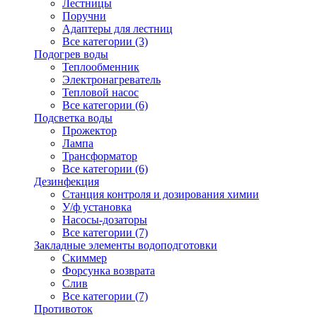
Лестницы
Поручни
Адаптеры для лестниц
Все категории (3)
Подогрев воды
Теплообменник
Электронагреватель
Тепловой насос
Все категории (6)
Подсветка воды
Прожектор
Лампа
Трансформатор
Все категории (6)
Дезинфекция
Станция контроля и дозирования химии
У/ф установка
Насосы-дозаторы
Все категории (7)
Закладные элементы водоподготовки
Скиммер
Форсунка возврата
Слив
Все категории (7)
Противоток