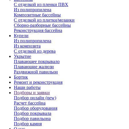
С отделкой из пленки ПВХ
Из полипропилена
Композитные бассейны
С отделкой из плитки/мозаики
Сборно-разборные бассейны
Реконструкция бассейна
Купели
Из полипропилена
Из композита
С отделкой из дерева
Укрытие
Плавающее покрывало
Плавающие жалюзи
Раздвижной павильон
Бортик
Ремонт и реконструкция
Наши работы
Подборы и заявки
Подбор онлайн (new)
Расчет бассейна
Подбор оборудования
Подбор покрывала
Подбор павильона
Подбор камня
О нас