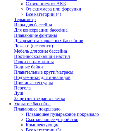
С питанием от АКБ
От скиммера или форсунки
Все категории (4)
Термометр
Игры для бассейна
Для консервации бассейна
Плавающие фонтаны
Для ремонта каркасных бассейнов
Лежаки (шезлонги)
Мебель для зоны бассейна
Противоскользящий настил
Горки и трамплины
Водные байки
Плавательные круги/матрасы
Подъемники для инвалидов
Прочие аксессуары
Пергола
Душ
Защитный экран от ветра
Укрытие бассейна
Плавающее покрывало
Плавающее пузырьковое покрывало
Сматывающее устройство
Комплектующие
Все категории (3)