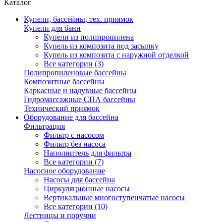
Каталог
Купели, бассейны, тех. приямок
Купели для бани
Купели из полипропилена
Купель из композита под засыпку
Купель из композита с наружной отделкой
Все категории (3)
Полипропиленовые бассейны
Композитные бассейны
Каркасные и надувные бассейны
Гидромассажные СПА бассейны
Технический приямок
Оборудование для бассейна
Фильтрация
Фильтр с насосом
Фильтр без насоса
Наполнитель для фильтра
Все категории (7)
Насосное оборудование
Насосы для бассейна
Циркуляционные насосы
Вертикальные многоступенчатые насосы
Все категории (10)
Лестницы и поручни