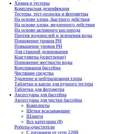
Химия и тестеры
Комплексная дезинфекция
Тестеры, тест-полоски и фотометры
На основе хлора, быстрого действия
На основе хлора, медленного действия
На основе активного кислорода
Против водорослей и зеленения воды
Понижение уровня РН
Повышение уровня РН
Для станций дозирования
Коагулянты (осветление)
Понижение жесткости воды
Консервация бассейна
Чистящие средства
Удаление и нейтрализация хлора
Таблетки и капли для ручного тестера
Таблетки для фотометра
Аксессуары для бассейна
Аксессуары для чистки бассейна
Комплекты
Щетки всасывающие
Шланги
Все категории (8)
Роботы-очистители
С питанием от сети 220В