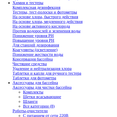
Химия и тестеры
Комплексная дезинфекция
Тестеры, тест-полоски и фотометры
На основе хлора, быстрого действия
На основе хлора, медленного действия
На основе активного кислорода
Против водорослей и зеленения воды
Понижение уровня РН
Повышение уровня РН
Для станций дозирования
Коагулянты (осветление)
Понижение жесткости воды
Консервация бассейна
Чистящие средства
Удаление и нейтрализация хлора
Таблетки и капли для ручного тестера
Таблетки для фотометра
Аксессуары для бассейна
Аксессуары для чистки бассейна
Комплекты
Щетки всасывающие
Шланги
Все категории (8)
Роботы-очистители
С питанием от сети 220В