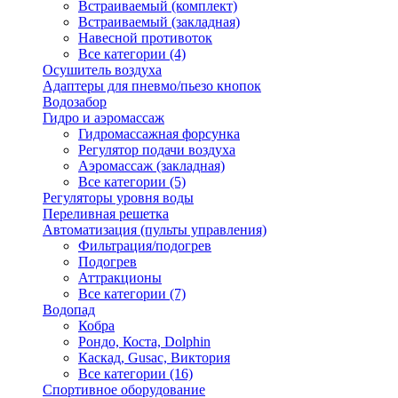
Встраиваемый (комплект)
Встраиваемый (закладная)
Навесной противоток
Все категории (4)
Осушитель воздуха
Адаптеры для пневмо/пьезо кнопок
Водозабор
Гидро и аэромассаж
Гидромассажная форсунка
Регулятор подачи воздуха
Аэромассаж (закладная)
Все категории (5)
Регуляторы уровня воды
Переливная решетка
Автоматизация (пульты управления)
Фильтрация/подогрев
Подогрев
Аттракционы
Все категории (7)
Водопад
Кобра
Рондо, Коста, Dolphin
Каскад, Gusac, Виктория
Все категории (16)
Спортивное оборудование