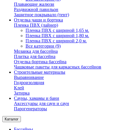
Плавающие жалюзи
Раздвижной павильон
Защитное покрывало (тент)
Отделка чаши и бортика
Пленка ПВХ (лайнер)
Пленка ПВХ с шириной 1,65 м.
Пленка ПВХ с шириной 1,80 м.
Пленка ПВХ с шириной 2,0 м.
Все категории (9)
Мозаика для бассейна
Плитка для бассейна
Отделка бортика бассейна
Чашковые пакеты для каркасных бассейнов
Строительные материалы
Выравнивание
Гидроизоляция
Клей
Затирка
Сауны, хамамы и бани
Аксессуары для саун и саун
Парогенераторы
Каталог
Бассейны