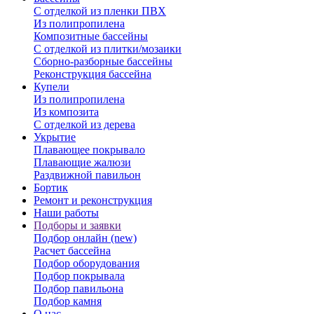
С отделкой из пленки ПВХ
Из полипропилена
Композитные бассейны
С отделкой из плитки/мозаики
Сборно-разборные бассейны
Реконструкция бассейна
Купели
Из полипропилена
Из композита
С отделкой из дерева
Укрытие
Плавающее покрывало
Плавающие жалюзи
Раздвижной павильон
Бортик
Ремонт и реконструкция
Наши работы
Подборы и заявки
Подбор онлайн (new)
Расчет бассейна
Подбор оборудования
Подбор покрывала
Подбор павильона
Подбор камня
О нас