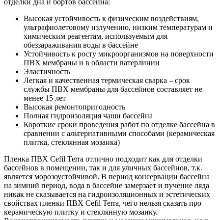
отделки дна и бортов бассейна:
Высокая устойчивость к физическим воздействиям,
ультрафиолетовому излучению, низким температурам и
химическим реагентам, используемым для
обеззараживания воды в бассейне
Устойчивость к росту микроорганизмов на поверхности
ПВХ мембраны и в области ватерлинии
Эластичность
Легкая и качественная термическая сварка – срок
службы ПВХ мембраны для бассейнов составляет не
менее 15 лет
Высокая ремонтопригодность
Полная гидроизоляция чаши бассейна
Короткие сроки проведения работ по отделке бассейна в
сравнении с альтернативными способами (керамическая
плитка, стеклянная мозаика)
Пленка ПВХ Cefil Terra отлично подходит как для отделки
бассейнов в помещении, так и для уличных бассейнов, т.к.
является морозоустойчивой. В период консервации бассейна
на зимний период, вода в бассейне замерзает и пучение ляда
никак не сказывается на гидроизоляционных и эстетических
свойствах пленки ПВХ Cefil Terra, чего нельзя сказать про
керамическую плитку и стеклянную мозаику.