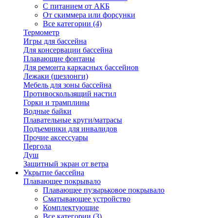
С питанием от АКБ
От скиммера или форсунки
Все категории (4)
Термометр
Игры для бассейна
Для консервации бассейна
Плавающие фонтаны
Для ремонта каркасных бассейнов
Лежаки (шезлонги)
Мебель для зоны бассейна
Противоскользящий настил
Горки и трамплины
Водные байки
Плавательные круги/матрасы
Подъемники для инвалидов
Прочие аксессуары
Пергола
Душ
Защитный экран от ветра
Укрытие бассейна
Плавающее покрывало
Плавающее пузырьковое покрывало
Сматывающее устройство
Комплектующие
Все категории (3)