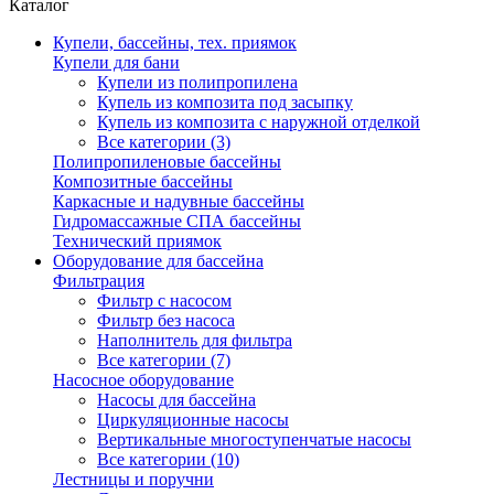
Каталог
Купели, бассейны, тех. приямок
Купели для бани
Купели из полипропилена
Купель из композита под засыпку
Купель из композита с наружной отделкой
Все категории (3)
Полипропиленовые бассейны
Композитные бассейны
Каркасные и надувные бассейны
Гидромассажные СПА бассейны
Технический приямок
Оборудование для бассейна
Фильтрация
Фильтр с насосом
Фильтр без насоса
Наполнитель для фильтра
Все категории (7)
Насосное оборудование
Насосы для бассейна
Циркуляционные насосы
Вертикальные многоступенчатые насосы
Все категории (10)
Лестницы и поручни