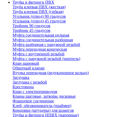
Трубы и фитинги ПВХ
Труба клеевая ПВХ (жесткая)
Труба клеевая ПВХ (гибкая)
Угольник (отвод) 90 градусов
Угольник (отвод) 45 градусов
Тройник 90 градусов
Тройник 45 градусов
Муфта соединительная цельная
Муфта соединительная разборная
Муфта разборная с наружной резьбой
Муфта переходная коническая
Муфта с внутренней резьбой
Муфта с наружной резьбой (ниппель)
Кран шаровый
Обратный клапан
Втулка переходная (редукционное кольцо)
Заглушка
Заглушка с резьбой
Крестовина
Кран с электроприводом
Краны шаговые, затворы дисковые
Фланцевое соединение
Клей, обезжириватель (праймер)
Концовки (штуцеры) для шлангов
Трубы и фитинги НПВХ (напорные)