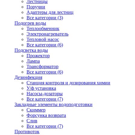
Лестницы
Поручни
Адаптеры для лестниц
Все категории (3)
Подогрев воды
Теплообменник
Электронагреватель
Тепловой насос
Все категории (6)
Подсветка воды
Прожектор
Лампа
Трансформатор
Все категории (6)
Дезинфекция
Станция контроля и дозирования химии
У/ф установка
Насосы-дозаторы
Все категории (7)
Закладные элементы водоподготовки
Скиммер
Форсунка возврата
Слив
Все категории (7)
Противоток