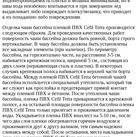
Водонепроницаемость плитки и мозаики минимальная, но в
швы вода неизбежно впитывается и при замерзании лед
выдавливает либо повреждает плитку/мозаику, что приводит
к их попаданию либо повреждениям.
Отделка чаши бассейна пленкой ПВХ Cefil Terra производится
следующим образом. Для проведения качественных работ
поверхность чаши бассейна должна быть ровной, борта строго
вертикальные. В чашу бассейна должны быть установлены
все закладные элементы (при наличии). По периметру
бассейна, на горизонтально части, на расстоянии 3-5 см.
набивается крепежная полоса, шириной 5 см., состоящая из
двух слоем (нержавеющая сталь и пластик). В некоторых
случаях крепежная полоса набивается в верхней части борта
бассейна. Между пленкой ПВХ Cefil Terra бетонной чашей
бассейна используется специальный утеплитель, который так
же служит как прослойка и предотвращает прямой контакт
между пленкой ПВХ и бетоном. После утепления чаши
бассейна, пленка ПВХ Cefil Terra приваривается к крепежной
полосе, а на остальной площади поверхности бассейна пленка
ПВХ Cefil Terra только прилегает и прижимается давлением
воды. Укладывается пленка ПВХ внахлест на 5-10 см., после
чего два слоя пленки обогреваются горячим воздухом и
прижимаются друг к другу валиком, тем самым надежно
сливаясь между собой. После остывания, места накладывания