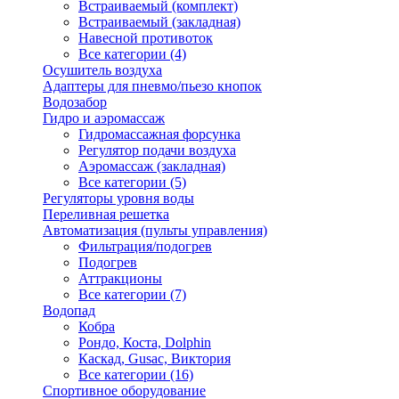
Встраиваемый (комплект)
Встраиваемый (закладная)
Навесной противоток
Все категории (4)
Осушитель воздуха
Адаптеры для пневмо/пьезо кнопок
Водозабор
Гидро и аэромассаж
Гидромассажная форсунка
Регулятор подачи воздуха
Аэромассаж (закладная)
Все категории (5)
Регуляторы уровня воды
Переливная решетка
Автоматизация (пульты управления)
Фильтрация/подогрев
Подогрев
Аттракционы
Все категории (7)
Водопад
Кобра
Рондо, Коста, Dolphin
Каскад, Gusac, Виктория
Все категории (16)
Спортивное оборудование