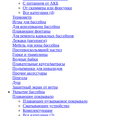
С питанием от АКБ
От скиммера или форсунки
Все категории (4)
Термометр
Игры для бассейна
Для консервации бассейна
Плавающие фонтаны
Для ремонта каркасных бассейнов
Лежаки (шезлонги)
Мебель для зоны бассейна
Противоскользящий настил
Горки и трамплины
Водные байки
Плавательные круги/матрасы
Подъемники для инвалидов
Прочие аксессуары
Пергола
Душ
Защитный экран от ветра
Укрытие бассейна
Плавающее покрывало
Плавающее пузырьковое покрывало
Сматывающее устройство
Комплектующие
Все категории (3)