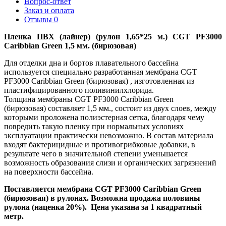
Вопрос-ответ
Заказ и оплата
Отзывы
0
Пленка ПВХ (лайнер) (рулон 1,65*25 м.) CGT PF3000
Caribbian Green 1,5 мм. (бирюзовая)
Для отделки дна и бортов плавательного бассейна
используется специально разработанная мембрана CGT
PF3000 Caribbian Green (бирюзовая) , изготовленная из
пластифицированного поливинилхлорида.
Толщина мембраны CGT PF3000 Caribbian Green
(бирюзовая) составляет 1,5 мм., состоит из двух слоев, между
которыми проложена полиэстерная сетка, благодаря чему
повредить такую пленку при нормальных условиях
эксплуатации практически невозможно. В состав материала
входят бактерицидные и противогрибковые добавки, в
результате чего в значительной степени уменьшается
возможность образования слизи и органических загрязнений
на поверхности бассейна.
Поставляется мембрана CGT PF3000 Caribbian Green
(бирюзовая) в рулонах. Возможна продажа половины
рулона (наценка 20%). Цена указана за 1 квадратный
метр.