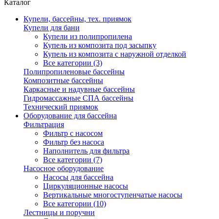
Каталог
Купели, бассейны, тех. приямок
Купели для бани
Купели из полипропилена
Купель из композита под засыпку
Купель из композита с наружной отделкой
Все категории (3)
Полипропиленовые бассейны
Композитные бассейны
Каркасные и надувные бассейны
Гидромассажные СПА бассейны
Технический приямок
Оборудование для бассейна
Фильтрация
Фильтр с насосом
Фильтр без насоса
Наполнитель для фильтра
Все категории (7)
Насосное оборудование
Насосы для бассейна
Циркуляционные насосы
Вертикальные многоступенчатые насосы
Все категории (10)
Лестницы и поручни