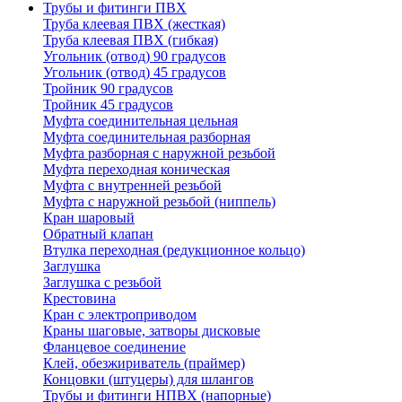
Трубы и фитинги ПВХ
Труба клеевая ПВХ (жесткая)
Труба клеевая ПВХ (гибкая)
Угольник (отвод) 90 градусов
Угольник (отвод) 45 градусов
Тройник 90 градусов
Тройник 45 градусов
Муфта соединительная цельная
Муфта соединительная разборная
Муфта разборная с наружной резьбой
Муфта переходная коническая
Муфта с внутренней резьбой
Муфта с наружной резьбой (ниппель)
Кран шаровый
Обратный клапан
Втулка переходная (редукционное кольцо)
Заглушка
Заглушка с резьбой
Крестовина
Кран с электроприводом
Краны шаговые, затворы дисковые
Фланцевое соединение
Клей, обезжириватель (праймер)
Концовки (штуцеры) для шлангов
Трубы и фитинги НПВХ (напорные)