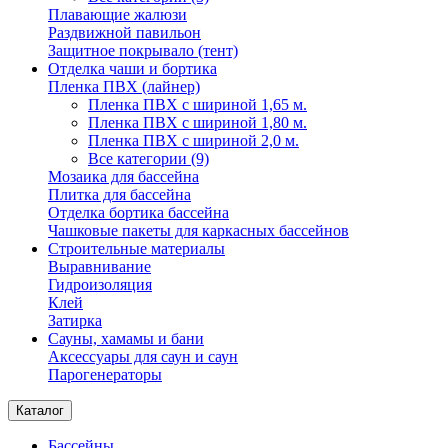
Плавающие жалюзи
Раздвижной павильон
Защитное покрывало (тент)
Отделка чаши и бортика
Пленка ПВХ (лайнер)
Пленка ПВХ с шириной 1,65 м.
Пленка ПВХ с шириной 1,80 м.
Пленка ПВХ с шириной 2,0 м.
Все категории (9)
Мозаика для бассейна
Плитка для бассейна
Отделка бортика бассейна
Чашковые пакеты для каркасных бассейнов
Строительные материалы
Выравнивание
Гидроизоляция
Клей
Затирка
Сауны, хамамы и бани
Аксессуары для саун и саун
Парогенераторы
Каталог
Бассейны