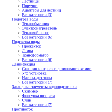
Лестницы
Поручни
Адаптеры для лестниц
Все категории (3)
Подогрев воды
Теплообменник
Электронагреватель
Тепловой насос
Все категории (6)
Подсветка воды
Прожектор
Лампа
Трансформатор
Все категории (6)
Дезинфекция
Станция контроля и дозирования химии
У/ф установка
Насосы-дозаторы
Все категории (7)
Закладные элементы водоподготовки
Скиммер
Форсунка возврата
Слив
Все категории (7)
Противоток