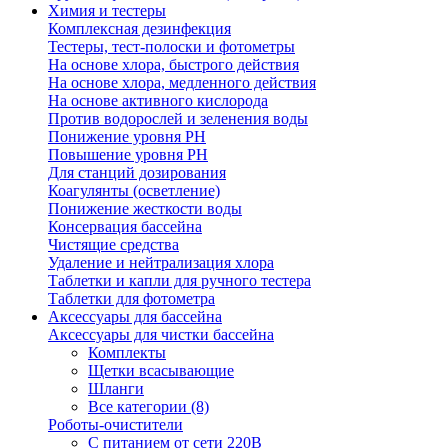
Химия и тестеры
Комплексная дезинфекция
Тестеры, тест-полоски и фотометры
На основе хлора, быстрого действия
На основе хлора, медленного действия
На основе активного кислорода
Против водорослей и зеленения воды
Понижение уровня РН
Повышение уровня РН
Для станций дозирования
Коагулянты (осветление)
Понижение жесткости воды
Консервация бассейна
Чистящие средства
Удаление и нейтрализация хлора
Таблетки и капли для ручного тестера
Таблетки для фотометра
Аксессуары для бассейна
Аксессуары для чистки бассейна
Комплекты
Щетки всасывающие
Шланги
Все категории (8)
Роботы-очистители
С питанием от сети 220В