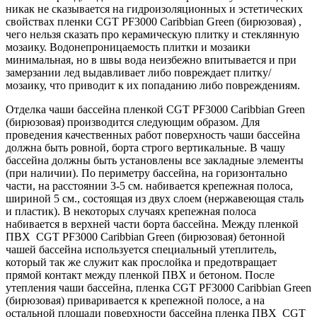
никак не сказывается на гидроизоляционных и эстетических
свойствах пленки CGT PF3000 Caribbian Green (бирюзовая) ,
чего нельзя сказать про керамическую плитку и стеклянную
мозаику. Водонепроницаемость плитки и мозаики
минимальная, но в швы вода неизбежно впитывается и при
замерзании лед выдавливает либо повреждает плитку/
мозаику, что приводит к их попаданию либо повреждениям.
Отделка чаши бассейна пленкой CGT PF3000 Caribbian Green
(бирюзовая) производится следующим образом. Для
проведения качественных работ поверхность чаши бассейна
должна быть ровной, борта строго вертикальные. В чашу
бассейна должны быть установлены все закладные элементы
(при наличии). По периметру бассейна, на горизонтально
части, на расстоянии 3-5 см. набивается крепежная полоса,
шириной 5 см., состоящая из двух слоем (нержавеющая сталь
и пластик). В некоторых случаях крепежная полоса
набивается в верхней части борта бассейна. Между пленкой
ПВХ CGT PF3000 Caribbian Green (бирюзовая) бетонной
чашей бассейна используется специальный утеплитель,
который так же служит как прослойка и предотвращает
прямой контакт между пленкой ПВХ и бетоном. После
утепления чаши бассейна, пленка CGT PF3000 Caribbian Green
(бирюзовая) приваривается к крепежной полосе, а на
остальной площади поверхности бассейна пленка ПВХ CGT