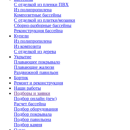
С отделкой из пленки ПВХ
Из полипропилена
Композитные бассейны
С отделкой из плитки/мозаики
Сборно-разборные бассейны
Реконструкция бассейна
Купели
Из полипропилена
Из композита
С отделкой из дерева
Укрытие
Плавающее покрывало
Плавающие жалюзи
Раздвижной павильон
Бортик
Ремонт и реконструкция
Наши работы
Подборы и заявки
Подбор онлайн (new)
Расчет бассейна
Подбор оборудования
Подбор покрывала
Подбор павильона
Подбор камня
О нас