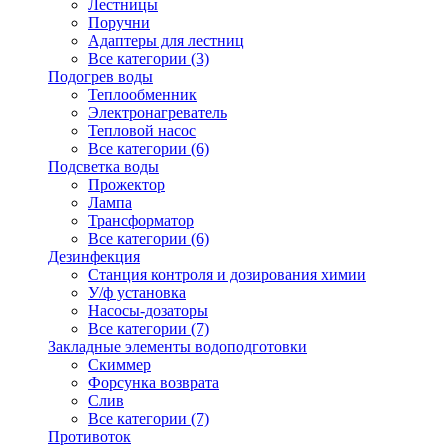
Лестницы
Поручни
Адаптеры для лестниц
Все категории (3)
Подогрев воды
Теплообменник
Электронагреватель
Тепловой насос
Все категории (6)
Подсветка воды
Прожектор
Лампа
Трансформатор
Все категории (6)
Дезинфекция
Станция контроля и дозирования химии
У/ф установка
Насосы-дозаторы
Все категории (7)
Закладные элементы водоподготовки
Скиммер
Форсунка возврата
Слив
Все категории (7)
Противоток