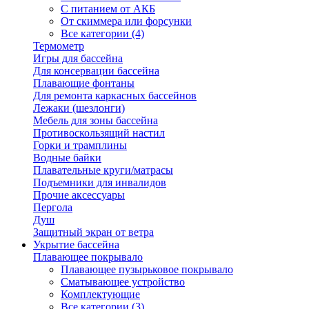
С питанием от АКБ
От скиммера или форсунки
Все категории (4)
Термометр
Игры для бассейна
Для консервации бассейна
Плавающие фонтаны
Для ремонта каркасных бассейнов
Лежаки (шезлонги)
Мебель для зоны бассейна
Противоскользящий настил
Горки и трамплины
Водные байки
Плавательные круги/матрасы
Подъемники для инвалидов
Прочие аксессуары
Пергола
Душ
Защитный экран от ветра
Укрытие бассейна
Плавающее покрывало
Плавающее пузырьковое покрывало
Сматывающее устройство
Комплектующие
Все категории (3)