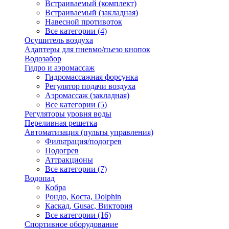
Встраиваемый (комплект)
Встраиваемый (закладная)
Навесной противоток
Все категории (4)
Осушитель воздуха
Адаптеры для пневмо/пьезо кнопок
Водозабор
Гидро и аэромассаж
Гидромассажная форсунка
Регулятор подачи воздуха
Аэромассаж (закладная)
Все категории (5)
Регуляторы уровня воды
Переливная решетка
Автоматизация (пульты управления)
Фильтрация/подогрев
Подогрев
Аттракционы
Все категории (7)
Водопад
Кобра
Рондо, Коста, Dolphin
Каскад, Gusac, Виктория
Все категории (16)
Спортивное оборудование