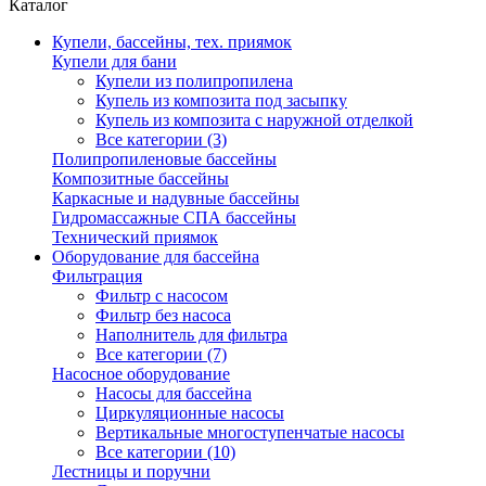
Каталог
Купели, бассейны, тех. приямок
Купели для бани
Купели из полипропилена
Купель из композита под засыпку
Купель из композита с наружной отделкой
Все категории (3)
Полипропиленовые бассейны
Композитные бассейны
Каркасные и надувные бассейны
Гидромассажные СПА бассейны
Технический приямок
Оборудование для бассейна
Фильтрация
Фильтр с насосом
Фильтр без насоса
Наполнитель для фильтра
Все категории (7)
Насосное оборудование
Насосы для бассейна
Циркуляционные насосы
Вертикальные многоступенчатые насосы
Все категории (10)
Лестницы и поручни