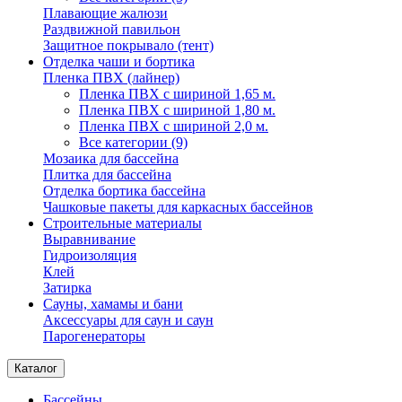
Плавающие жалюзи
Раздвижной павильон
Защитное покрывало (тент)
Отделка чаши и бортика
Пленка ПВХ (лайнер)
Пленка ПВХ с шириной 1,65 м.
Пленка ПВХ с шириной 1,80 м.
Пленка ПВХ с шириной 2,0 м.
Все категории (9)
Мозаика для бассейна
Плитка для бассейна
Отделка бортика бассейна
Чашковые пакеты для каркасных бассейнов
Строительные материалы
Выравнивание
Гидроизоляция
Клей
Затирка
Сауны, хамамы и бани
Аксессуары для саун и саун
Парогенераторы
Каталог
Бассейны