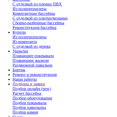
С отделкой из пленки ПВХ
Из полипропилена
Композитные бассейны
С отделкой из плитки/мозаики
Сборно-разборные бассейны
Реконструкция бассейна
Купели
Из полипропилена
Из композита
С отделкой из дерева
Укрытие
Плавающее покрывало
Плавающие жалюзи
Раздвижной павильон
Бортик
Ремонт и реконструкция
Наши работы
Подборы и заявки
Подбор онлайн (new)
Расчет бассейна
Подбор оборудования
Подбор покрывала
Подбор павильона
Подбор камня
О нас