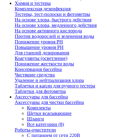
Химия и тестеры
Комплексная дезинфекция
Тестеры, тест-полоски и фотометры
На основе хлора, быстрого действия
На основе хлора, медленного действия
На основе активного кислорода
Против водорослей и зеленения воды
Понижение уровня РН
Повышение уровня РН
Для станций дозирования
Коагулянты (осветление)
Понижение жесткости воды
Консервация бассейна
Чистящие средства
Удаление и нейтрализация хлора
Таблетки и капли для ручного тестера
Таблетки для фотометра
Аксессуары для бассейна
Аксессуары для чистки бассейна
Комплекты
Щетки всасывающие
Шланги
Все категории (8)
Роботы-очистители
С питанием от сети 220В