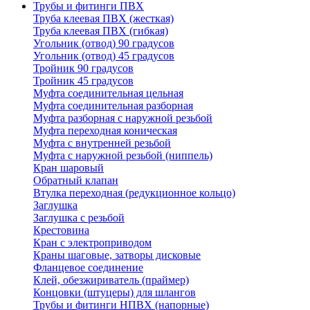
Трубы и фитинги ПВХ
Труба клеевая ПВХ (жесткая)
Труба клеевая ПВХ (гибкая)
Угольник (отвод) 90 градусов
Угольник (отвод) 45 градусов
Тройник 90 градусов
Тройник 45 градусов
Муфта соединительная цельная
Муфта соединительная разборная
Муфта разборная с наружной резьбой
Муфта переходная коническая
Муфта с внутренней резьбой
Муфта с наружной резьбой (ниппель)
Кран шаровый
Обратный клапан
Втулка переходная (редукционное кольцо)
Заглушка
Заглушка с резьбой
Крестовина
Кран с электроприводом
Краны шаговые, затворы дисковые
Фланцевое соединение
Клей, обезжириватель (праймер)
Концовки (штуцеры) для шлангов
Трубы и фитинги НПВХ (напорные)