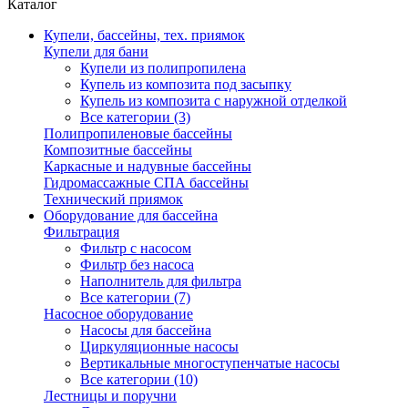
Каталог
Купели, бассейны, тех. приямок
Купели для бани
Купели из полипропилена
Купель из композита под засыпку
Купель из композита с наружной отделкой
Все категории (3)
Полипропиленовые бассейны
Композитные бассейны
Каркасные и надувные бассейны
Гидромассажные СПА бассейны
Технический приямок
Оборудование для бассейна
Фильтрация
Фильтр с насосом
Фильтр без насоса
Наполнитель для фильтра
Все категории (7)
Насосное оборудование
Насосы для бассейна
Циркуляционные насосы
Вертикальные многоступенчатые насосы
Все категории (10)
Лестницы и поручни