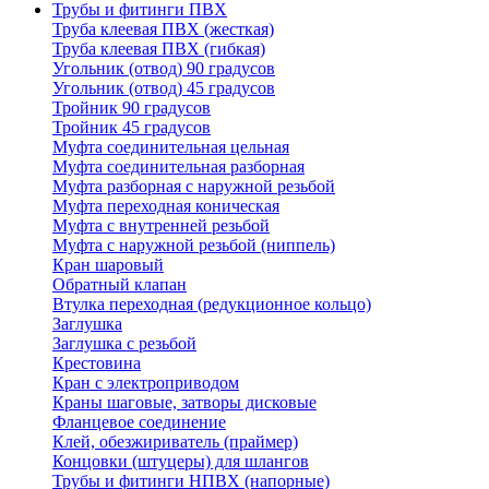
Трубы и фитинги ПВХ
Труба клеевая ПВХ (жесткая)
Труба клеевая ПВХ (гибкая)
Угольник (отвод) 90 градусов
Угольник (отвод) 45 градусов
Тройник 90 градусов
Тройник 45 градусов
Муфта соединительная цельная
Муфта соединительная разборная
Муфта разборная с наружной резьбой
Муфта переходная коническая
Муфта с внутренней резьбой
Муфта с наружной резьбой (ниппель)
Кран шаровый
Обратный клапан
Втулка переходная (редукционное кольцо)
Заглушка
Заглушка с резьбой
Крестовина
Кран с электроприводом
Краны шаговые, затворы дисковые
Фланцевое соединение
Клей, обезжириватель (праймер)
Концовки (штуцеры) для шлангов
Трубы и фитинги НПВХ (напорные)