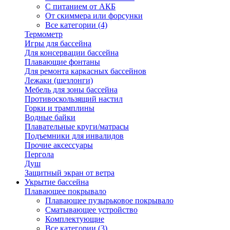
С питанием от АКБ
От скиммера или форсунки
Все категории (4)
Термометр
Игры для бассейна
Для консервации бассейна
Плавающие фонтаны
Для ремонта каркасных бассейнов
Лежаки (шезлонги)
Мебель для зоны бассейна
Противоскользящий настил
Горки и трамплины
Водные байки
Плавательные круги/матрасы
Подъемники для инвалидов
Прочие аксессуары
Пергола
Душ
Защитный экран от ветра
Укрытие бассейна
Плавающее покрывало
Плавающее пузырьковое покрывало
Сматывающее устройство
Комплектующие
Все категории (3)