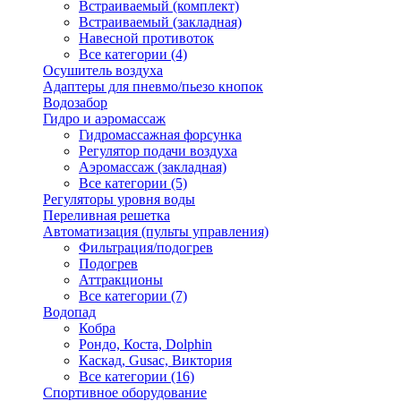
Встраиваемый (комплект)
Встраиваемый (закладная)
Навесной противоток
Все категории (4)
Осушитель воздуха
Адаптеры для пневмо/пьезо кнопок
Водозабор
Гидро и аэромассаж
Гидромассажная форсунка
Регулятор подачи воздуха
Аэромассаж (закладная)
Все категории (5)
Регуляторы уровня воды
Переливная решетка
Автоматизация (пульты управления)
Фильтрация/подогрев
Подогрев
Аттракционы
Все категории (7)
Водопад
Кобра
Рондо, Коста, Dolphin
Каскад, Gusac, Виктория
Все категории (16)
Спортивное оборудование