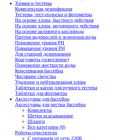
Химия и тестеры
Комплексная дезинфекция
Тестеры, тест-полоски и фотометры
На основе хлора, быстрого действия
На основе хлора, медленного действия
На основе активного кислорода
Против водорослей и зеленения воды
Понижение уровня РН
Повышение уровня РН
Для станций дозирования
Коагулянты (осветление)
Понижение жесткости воды
Консервация бассейна
Чистящие средства
Удаление и нейтрализация хлора
Таблетки и капли для ручного тестера
Таблетки для фотометра
Аксессуары для бассейна
Аксессуары для чистки бассейна
Комплекты
Щетки всасывающие
Шланги
Все категории (8)
Роботы-очистители
С питанием от сети 220В