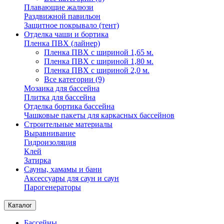
Плавающие жалюзи
Раздвижной павильон
Защитное покрывало (тент)
Отделка чаши и бортика
Пленка ПВХ (лайнер)
Пленка ПВХ с шириной 1,65 м.
Пленка ПВХ с шириной 1,80 м.
Пленка ПВХ с шириной 2,0 м.
Все категории (9)
Мозаика для бассейна
Плитка для бассейна
Отделка бортика бассейна
Чашковые пакеты для каркасных бассейнов
Строительные материалы
Выравнивание
Гидроизоляция
Клей
Затирка
Сауны, хамамы и бани
Аксессуары для саун и саун
Парогенераторы
Каталог
Бассейны