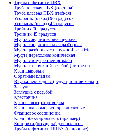
Трубы и фитинги ПВХ
Труба клеевая ПВХ (жесткая)
Труба клеевая ПВХ (гибкая)
Угольник (отвод) 90 градусов
Угольник (отвод) 45 градусов
Тройник 90 градусов
Тройник 45 градусов
Муфта соединительная цельная
Муфта соединительная разборная
Муфта разборная с наружной резьбой
Муфта переходная коническая
Муфта с внутренней резьбой
Муфта с наружной резьбой (ниппель)
Кран шаровый
Обратный клапан
Втулка переходная (редукционное кольцо)
Заглушка
Заглушка с резьбой
Крестовина
Кран с электроприводом
Краны шаговые, затворы дисковые
Фланцевое соединение
Клей, обезжириватель (праймер)
Концовки (штуцеры) для шлангов
Трубы и фитинги НПВХ (напорные)