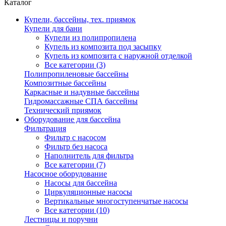
Каталог
Купели, бассейны, тех. приямок
Купели для бани
Купели из полипропилена
Купель из композита под засыпку
Купель из композита с наружной отделкой
Все категории (3)
Полипропиленовые бассейны
Композитные бассейны
Каркасные и надувные бассейны
Гидромассажные СПА бассейны
Технический приямок
Оборудование для бассейна
Фильтрация
Фильтр с насосом
Фильтр без насоса
Наполнитель для фильтра
Все категории (7)
Насосное оборудование
Насосы для бассейна
Циркуляционные насосы
Вертикальные многоступенчатые насосы
Все категории (10)
Лестницы и поручни