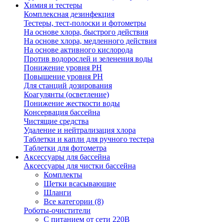
Химия и тестеры
Комплексная дезинфекция
Тестеры, тест-полоски и фотометры
На основе хлора, быстрого действия
На основе хлора, медленного действия
На основе активного кислорода
Против водорослей и зеленения воды
Понижение уровня РН
Повышение уровня РН
Для станций дозирования
Коагулянты (осветление)
Понижение жесткости воды
Консервация бассейна
Чистящие средства
Удаление и нейтрализация хлора
Таблетки и капли для ручного тестера
Таблетки для фотометра
Аксессуары для бассейна
Аксессуары для чистки бассейна
Комплекты
Щетки всасывающие
Шланги
Все категории (8)
Роботы-очистители
С питанием от сети 220В