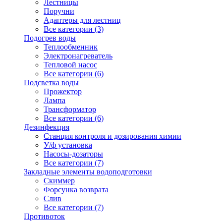
Лестницы
Поручни
Адаптеры для лестниц
Все категории (3)
Подогрев воды
Теплообменник
Электронагреватель
Тепловой насос
Все категории (6)
Подсветка воды
Прожектор
Лампа
Трансформатор
Все категории (6)
Дезинфекция
Станция контроля и дозирования химии
У/ф установка
Насосы-дозаторы
Все категории (7)
Закладные элементы водоподготовки
Скиммер
Форсунка возврата
Слив
Все категории (7)
Противоток