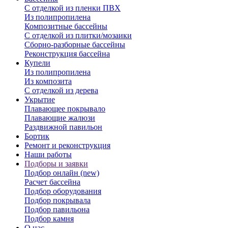
С отделкой из пленки ПВХ
Из полипропилена
Композитные бассейны
С отделкой из плитки/мозаики
Сборно-разборные бассейны
Реконструкция бассейна
Купели
Из полипропилена
Из композита
С отделкой из дерева
Укрытие
Плавающее покрывало
Плавающие жалюзи
Раздвижной павильон
Бортик
Ремонт и реконструкция
Наши работы
Подборы и заявки
Подбор онлайн (new)
Расчет бассейна
Подбор оборудования
Подбор покрывала
Подбор павильона
Подбор камня
О нас