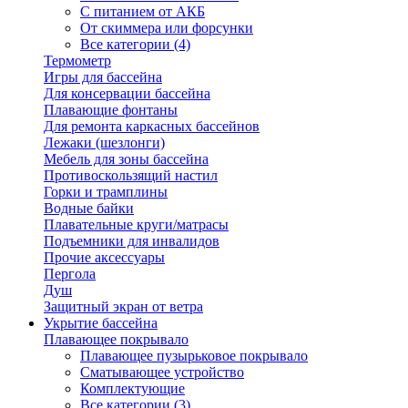
С питанием от АКБ
От скиммера или форсунки
Все категории (4)
Термометр
Игры для бассейна
Для консервации бассейна
Плавающие фонтаны
Для ремонта каркасных бассейнов
Лежаки (шезлонги)
Мебель для зоны бассейна
Противоскользящий настил
Горки и трамплины
Водные байки
Плавательные круги/матрасы
Подъемники для инвалидов
Прочие аксессуары
Пергола
Душ
Защитный экран от ветра
Укрытие бассейна
Плавающее покрывало
Плавающее пузырьковое покрывало
Сматывающее устройство
Комплектующие
Все категории (3)