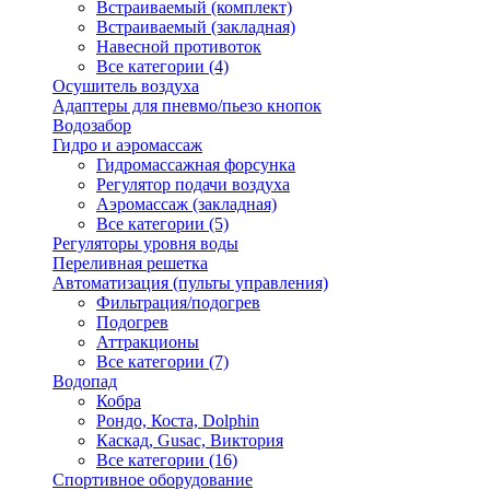
Встраиваемый (комплект)
Встраиваемый (закладная)
Навесной противоток
Все категории (4)
Осушитель воздуха
Адаптеры для пневмо/пьезо кнопок
Водозабор
Гидро и аэромассаж
Гидромассажная форсунка
Регулятор подачи воздуха
Аэромассаж (закладная)
Все категории (5)
Регуляторы уровня воды
Переливная решетка
Автоматизация (пульты управления)
Фильтрация/подогрев
Подогрев
Аттракционы
Все категории (7)
Водопад
Кобра
Рондо, Коста, Dolphin
Каскад, Gusac, Виктория
Все категории (16)
Спортивное оборудование