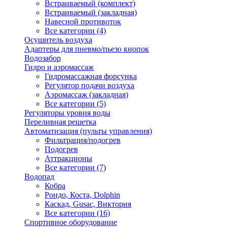
Встраиваемый (комплект)
Встраиваемый (закладная)
Навесной противоток
Все категории (4)
Осушитель воздуха
Адаптеры для пневмо/пьезо кнопок
Водозабор
Гидро и аэромассаж
Гидромассажная форсунка
Регулятор подачи воздуха
Аэромассаж (закладная)
Все категории (5)
Регуляторы уровня воды
Переливная решетка
Автоматизация (пульты управления)
Фильтрация/подогрев
Подогрев
Аттракционы
Все категории (7)
Водопад
Кобра
Рондо, Коста, Dolphin
Каскад, Gusac, Виктория
Все категории (16)
Спортивное оборудование