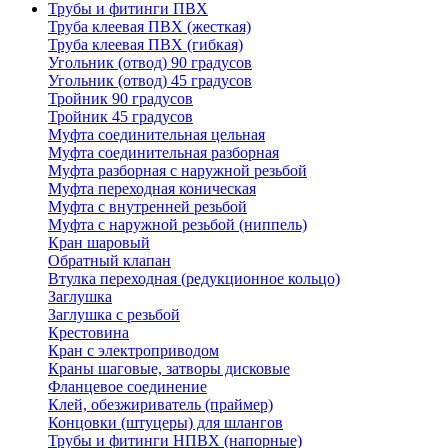
Трубы и фитинги ПВХ
Труба клеевая ПВХ (жесткая)
Труба клеевая ПВХ (гибкая)
Угольник (отвод) 90 градусов
Угольник (отвод) 45 градусов
Тройник 90 градусов
Тройник 45 градусов
Муфта соединительная цельная
Муфта соединительная разборная
Муфта разборная с наружной резьбой
Муфта переходная коническая
Муфта с внутренней резьбой
Муфта с наружной резьбой (ниппель)
Кран шаровый
Обратный клапан
Втулка переходная (редукционное кольцо)
Заглушка
Заглушка с резьбой
Крестовина
Кран с электроприводом
Краны шаговые, затворы дисковые
Фланцевое соединение
Клей, обезжириватель (праймер)
Концовки (штуцеры) для шлангов
Трубы и фитинги НПВХ (напорные)