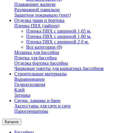
Плавающие жалюзи
Раздвижной павильон
Защитное покрывало (тент)
Отделка чаши и бортика
Пленка ПВХ (лайнер)
Пленка ПВХ с шириной 1,65 м.
Пленка ПВХ с шириной 1,80 м.
Пленка ПВХ с шириной 2,0 м.
Все категории (9)
Мозаика для бассейна
Плитка для бассейна
Отделка бортика бассейна
Чашковые пакеты для каркасных бассейнов
Строительные материалы
Выравнивание
Гидроизоляция
Клей
Затирка
Сауны, хамамы и бани
Аксессуары для саун и саун
Парогенераторы
Каталог
Бассейны