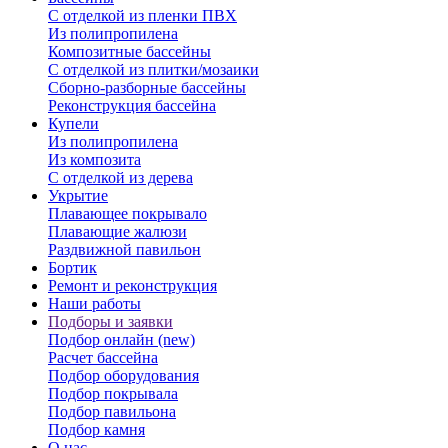
С отделкой из пленки ПВХ
Из полипропилена
Композитные бассейны
С отделкой из плитки/мозаики
Сборно-разборные бассейны
Реконструкция бассейна
Купели
Из полипропилена
Из композита
С отделкой из дерева
Укрытие
Плавающее покрывало
Плавающие жалюзи
Раздвижной павильон
Бортик
Ремонт и реконструкция
Наши работы
Подборы и заявки
Подбор онлайн (new)
Расчет бассейна
Подбор оборудования
Подбор покрывала
Подбор павильона
Подбор камня
О нас