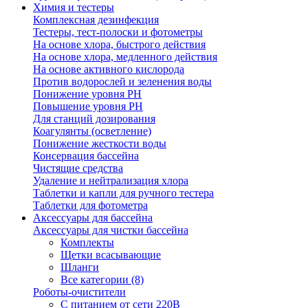
Химия и тестеры
Комплексная дезинфекция
Тестеры, тест-полоски и фотометры
На основе хлора, быстрого действия
На основе хлора, медленного действия
На основе активного кислорода
Против водорослей и зеленения воды
Понижение уровня РН
Повышение уровня РН
Для станций дозирования
Коагулянты (осветление)
Понижение жесткости воды
Консервация бассейна
Чистящие средства
Удаление и нейтрализация хлора
Таблетки и капли для ручного тестера
Таблетки для фотометра
Аксессуары для бассейна
Аксессуары для чистки бассейна
Комплекты
Щетки всасывающие
Шланги
Все категории (8)
Роботы-очистители
С питанием от сети 220В