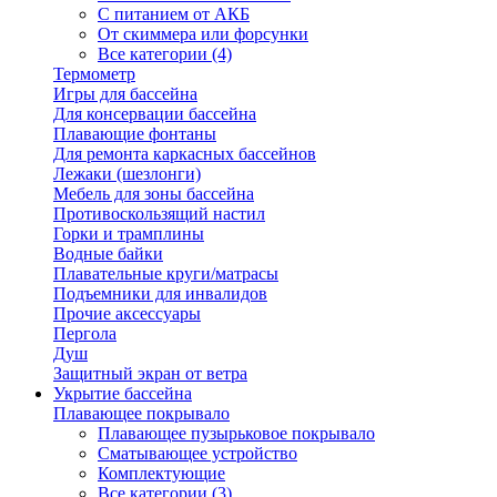
С питанием от АКБ
От скиммера или форсунки
Все категории (4)
Термометр
Игры для бассейна
Для консервации бассейна
Плавающие фонтаны
Для ремонта каркасных бассейнов
Лежаки (шезлонги)
Мебель для зоны бассейна
Противоскользящий настил
Горки и трамплины
Водные байки
Плавательные круги/матрасы
Подъемники для инвалидов
Прочие аксессуары
Пергола
Душ
Защитный экран от ветра
Укрытие бассейна
Плавающее покрывало
Плавающее пузырьковое покрывало
Сматывающее устройство
Комплектующие
Все категории (3)