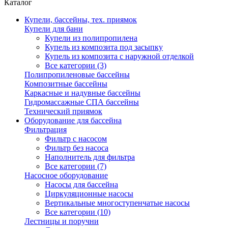
Каталог
Купели, бассейны, тех. приямок
Купели для бани
Купели из полипропилена
Купель из композита под засыпку
Купель из композита с наружной отделкой
Все категории (3)
Полипропиленовые бассейны
Композитные бассейны
Каркасные и надувные бассейны
Гидромассажные СПА бассейны
Технический приямок
Оборудование для бассейна
Фильтрация
Фильтр с насосом
Фильтр без насоса
Наполнитель для фильтра
Все категории (7)
Насосное оборудование
Насосы для бассейна
Циркуляционные насосы
Вертикальные многоступенчатые насосы
Все категории (10)
Лестницы и поручни