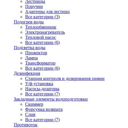
Лестницы
Поручни
Адаптеры для лестниц
Все категории (3)
Подогрев воды
Теплообменник
Электронагреватель
Тепловой насос
Все категории (6)
Подсветка воды
Прожектор
Лампа
Трансформатор
Все категории (6)
Дезинфекция
Станция контроля и дозирования химии
У/ф установка
Насосы-дозаторы
Все категории (7)
Закладные элементы водоподготовки
Скиммер
Форсунка возврата
Слив
Все категории (7)
Противоток