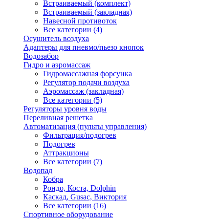
Встраиваемый (комплект)
Встраиваемый (закладная)
Навесной противоток
Все категории (4)
Осушитель воздуха
Адаптеры для пневмо/пьезо кнопок
Водозабор
Гидро и аэромассаж
Гидромассажная форсунка
Регулятор подачи воздуха
Аэромассаж (закладная)
Все категории (5)
Регуляторы уровня воды
Переливная решетка
Автоматизация (пульты управления)
Фильтрация/подогрев
Подогрев
Аттракционы
Все категории (7)
Водопад
Кобра
Рондо, Коста, Dolphin
Каскад, Gusac, Виктория
Все категории (16)
Спортивное оборудование