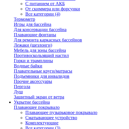
С питанием от АКБ
От скиммера или форсунки
Все категории (4)
Термометр
Игры для бассейна
Для консервации бассейна
Плавающие фонтаны
Для ремонта каркасных бассейнов
Лежаки (шезлонги)
Мебель для зоны бассейна
Противоскользящий настил
Горки и трамплины
Водные байки
Плавательные круги/матрасы
Подъемники для инвалидов
Прочие аксессуары
Пергола
Душ
Защитный экран от ветра
Укрытие бассейна
Плавающее покрывало
Плавающее пузырьковое покрывало
Сматывающее устройство
Комплектующие
Все категории (3)