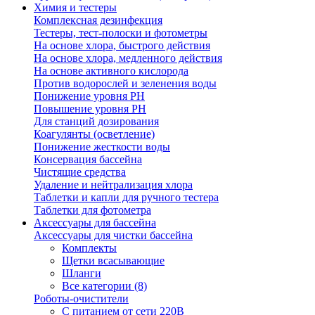
Химия и тестеры
Комплексная дезинфекция
Тестеры, тест-полоски и фотометры
На основе хлора, быстрого действия
На основе хлора, медленного действия
На основе активного кислорода
Против водорослей и зеленения воды
Понижение уровня РН
Повышение уровня РН
Для станций дозирования
Коагулянты (осветление)
Понижение жесткости воды
Консервация бассейна
Чистящие средства
Удаление и нейтрализация хлора
Таблетки и капли для ручного тестера
Таблетки для фотометра
Аксессуары для бассейна
Аксессуары для чистки бассейна
Комплекты
Щетки всасывающие
Шланги
Все категории (8)
Роботы-очистители
С питанием от сети 220В