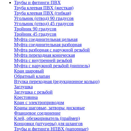
Трубы и фитинги ПВХ
Труба клеевая ПВХ (жесткая)
Труба клеевая ПВХ (гибкая)
Угольник (отвод) 90 градусов
Угольник (отвод) 45 градусов
Тройник 90 градусов
Тройник 45 градусов
Муфта соединительная цельная
Муфта соединительная разборная
Муфта разборная с наружной резьбой
Муфта переходная коническая
Муфта с внутренней резьбой
Муфта с наружной резьбой (ниппель)
Кран шаровый
Обратный клапан
Втулка переходная (редукционное кольцо)
Заглушка
Заглушка с резьбой
Крестовина
Кран с электроприводом
Краны шаговые, затворы дисковые
Фланцевое соединение
Клей, обезжириватель (праймер)
Концовки (штуцеры) для шлангов
Трубы и фитинги НПВХ (напорные)