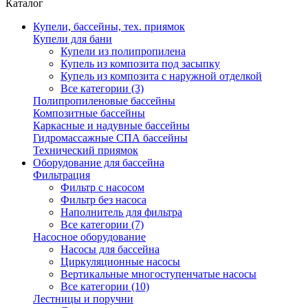
Каталог
Купели, бассейны, тех. приямок
Купели для бани
Купели из полипропилена
Купель из композита под засыпку
Купель из композита с наружной отделкой
Все категории (3)
Полипропиленовые бассейны
Композитные бассейны
Каркасные и надувные бассейны
Гидромассажные СПА бассейны
Технический приямок
Оборудование для бассейна
Фильтрация
Фильтр с насосом
Фильтр без насоса
Наполнитель для фильтра
Все категории (7)
Насосное оборудование
Насосы для бассейна
Циркуляционные насосы
Вертикальные многоступенчатые насосы
Все категории (10)
Лестницы и поручни