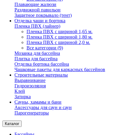
Плавающие жалюзи
Раздвижной павильон
Защитное покрывало (тент)
Отделка чаши и бортика
Пленка ПВХ (лайнер)
Пленка ПВХ с шириной 1,65 м.
Пленка ПВХ с шириной 1,80 м.
Пленка ПВХ с шириной 2,0 м.
Все категории (9)
Мозаика для бассейна
Плитка для бассейна
Отделка бортика бассейна
Чашковые пакеты для каркасных бассейнов
Строительные материалы
Выравнивание
Гидроизоляция
Клей
Затирка
Сауны, хамамы и бани
Аксессуары для саун и саун
Парогенераторы
Каталог
Бассейны