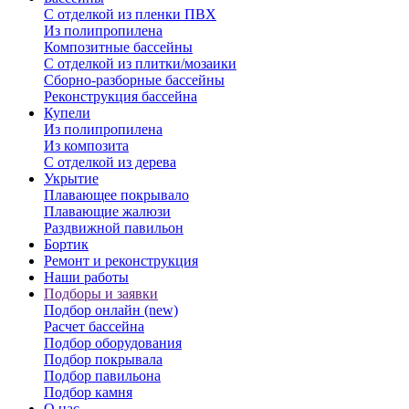
С отделкой из пленки ПВХ
Из полипропилена
Композитные бассейны
С отделкой из плитки/мозаики
Сборно-разборные бассейны
Реконструкция бассейна
Купели
Из полипропилена
Из композита
С отделкой из дерева
Укрытие
Плавающее покрывало
Плавающие жалюзи
Раздвижной павильон
Бортик
Ремонт и реконструкция
Наши работы
Подборы и заявки
Подбор онлайн (new)
Расчет бассейна
Подбор оборудования
Подбор покрывала
Подбор павильона
Подбор камня
О нас