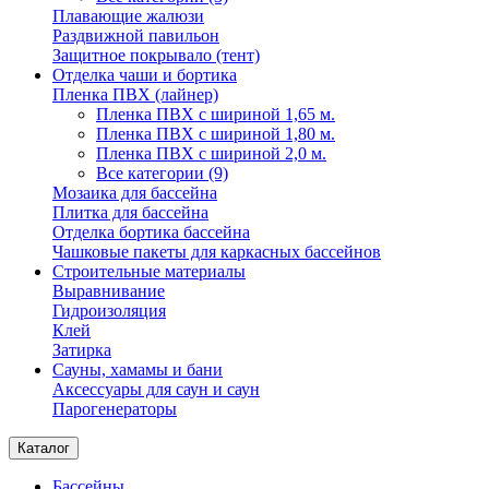
Плавающие жалюзи
Раздвижной павильон
Защитное покрывало (тент)
Отделка чаши и бортика
Пленка ПВХ (лайнер)
Пленка ПВХ с шириной 1,65 м.
Пленка ПВХ с шириной 1,80 м.
Пленка ПВХ с шириной 2,0 м.
Все категории (9)
Мозаика для бассейна
Плитка для бассейна
Отделка бортика бассейна
Чашковые пакеты для каркасных бассейнов
Строительные материалы
Выравнивание
Гидроизоляция
Клей
Затирка
Сауны, хамамы и бани
Аксессуары для саун и саун
Парогенераторы
Каталог
Бассейны