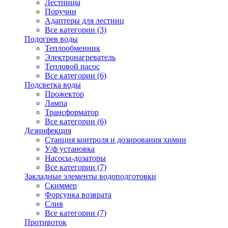
Лестницы
Поручни
Адаптеры для лестниц
Все категории (3)
Подогрев воды
Теплообменник
Электронагреватель
Тепловой насос
Все категории (6)
Подсветка воды
Прожектор
Лампа
Трансформатор
Все категории (6)
Дезинфекция
Станция контроля и дозирования химии
У/ф установка
Насосы-дозаторы
Все категории (7)
Закладные элементы водоподготовки
Скиммер
Форсунка возврата
Слив
Все категории (7)
Противоток