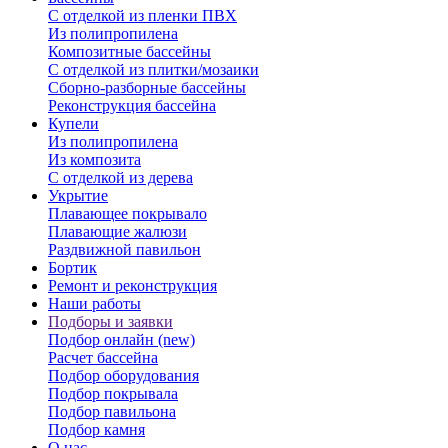
С отделкой из пленки ПВХ
Из полипропилена
Композитные бассейны
С отделкой из плитки/мозаики
Сборно-разборные бассейны
Реконструкция бассейна
Купели
Из полипропилена
Из композита
С отделкой из дерева
Укрытие
Плавающее покрывало
Плавающие жалюзи
Раздвижной павильон
Бортик
Ремонт и реконструкция
Наши работы
Подборы и заявки
Подбор онлайн (new)
Расчет бассейна
Подбор оборудования
Подбор покрывала
Подбор павильона
Подбор камня
О нас