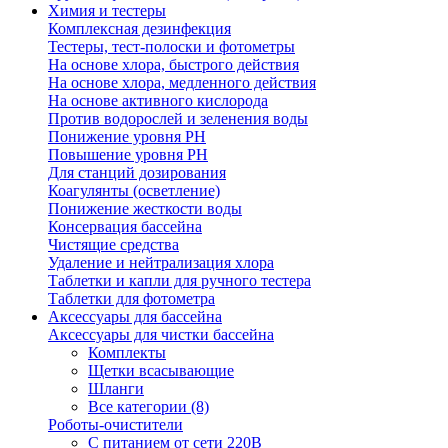
Химия и тестеры
Комплексная дезинфекция
Тестеры, тест-полоски и фотометры
На основе хлора, быстрого действия
На основе хлора, медленного действия
На основе активного кислорода
Против водорослей и зеленения воды
Понижение уровня РН
Повышение уровня РН
Для станций дозирования
Коагулянты (осветление)
Понижение жесткости воды
Консервация бассейна
Чистящие средства
Удаление и нейтрализация хлора
Таблетки и капли для ручного тестера
Таблетки для фотометра
Аксессуары для бассейна
Аксессуары для чистки бассейна
Комплекты
Щетки всасывающие
Шланги
Все категории (8)
Роботы-очистители
С питанием от сети 220В