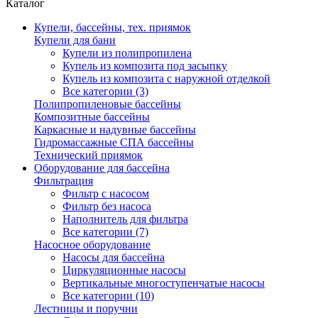
Каталог
Купели, бассейны, тех. приямок
Купели для бани
Купели из полипропилена
Купель из композита под засыпку
Купель из композита с наружной отделкой
Все категории (3)
Полипропиленовые бассейны
Композитные бассейны
Каркасные и надувные бассейны
Гидромассажные СПА бассейны
Технический приямок
Оборудование для бассейна
Фильтрация
Фильтр с насосом
Фильтр без насоса
Наполнитель для фильтра
Все категории (7)
Насосное оборудование
Насосы для бассейна
Циркуляционные насосы
Вертикальные многоступенчатые насосы
Все категории (10)
Лестницы и поручни