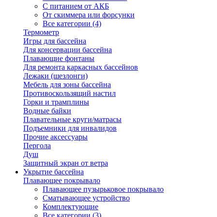
С питанием от АКБ
От скиммера или форсунки
Все категории (4)
Термометр
Игры для бассейна
Для консервации бассейна
Плавающие фонтаны
Для ремонта каркасных бассейнов
Лежаки (шезлонги)
Мебель для зоны бассейна
Противоскользящий настил
Горки и трамплины
Водные байки
Плавательные круги/матрасы
Подъемники для инвалидов
Прочие аксессуары
Пергола
Душ
Защитный экран от ветра
Укрытие бассейна
Плавающее покрывало
Плавающее пузырьковое покрывало
Сматывающее устройство
Комплектующие
Все категории (3)