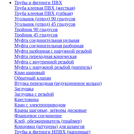
Трубы и фитинги ПВХ
Труба клеевая ПВХ (жесткая)
Труба клеевая ПВХ (гибкая)
Угольник (отвод) 90 градусов
Угольник (отвод) 45 градусов
Тройник 90 градусов
Тройник 45 градусов
Муфта соединительная цельная
Муфта соединительная разборная
Муфта разборная с наружной резьбой
Муфта переходная коническая
Муфта с внутренней резьбой
Муфта с наружной резьбой (ниппель)
Кран шаровый
Обратный клапан
Втулка переходная (редукционное кольцо)
Заглушка
Заглушка с резьбой
Крестовина
Кран с электроприводом
Краны шаговые, затворы дисковые
Фланцевое соединение
Клей, обезжириватель (праймер)
Концовки (штуцеры) для шлангов
Трубы и фитинги НПВХ (напорные)