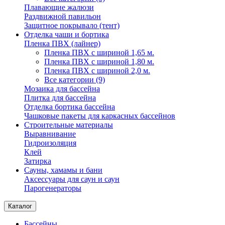
Плавающие жалюзи
Раздвижной павильон
Защитное покрывало (тент)
Отделка чаши и бортика
Пленка ПВХ (лайнер)
Пленка ПВХ с шириной 1,65 м.
Пленка ПВХ с шириной 1,80 м.
Пленка ПВХ с шириной 2,0 м.
Все категории (9)
Мозаика для бассейна
Плитка для бассейна
Отделка бортика бассейна
Чашковые пакеты для каркасных бассейнов
Строительные материалы
Выравнивание
Гидроизоляция
Клей
Затирка
Сауны, хамамы и бани
Аксессуары для саун и саун
Парогенераторы
Каталог
Бассейны