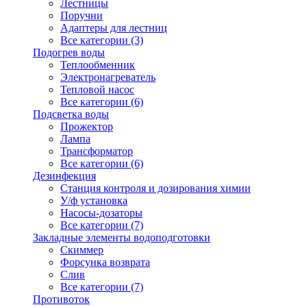
Лестницы
Поручни
Адаптеры для лестниц
Все категории (3)
Подогрев воды
Теплообменник
Электронагреватель
Тепловой насос
Все категории (6)
Подсветка воды
Прожектор
Лампа
Трансформатор
Все категории (6)
Дезинфекция
Станция контроля и дозирования химии
У/ф установка
Насосы-дозаторы
Все категории (7)
Закладные элементы водоподготовки
Скиммер
Форсунка возврата
Слив
Все категории (7)
Противоток