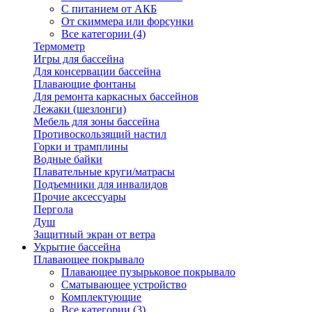
С питанием от АКБ
От скиммера или форсунки
Все категории (4)
Термометр
Игры для бассейна
Для консервации бассейна
Плавающие фонтаны
Для ремонта каркасных бассейнов
Лежаки (шезлонги)
Мебель для зоны бассейна
Противоскользящий настил
Горки и трамплины
Водные байки
Плавательные круги/матрасы
Подъемники для инвалидов
Прочие аксессуары
Пергола
Душ
Защитный экран от ветра
Укрытие бассейна
Плавающее покрывало
Плавающее пузырьковое покрывало
Сматывающее устройство
Комплектующие
Все категории (3)