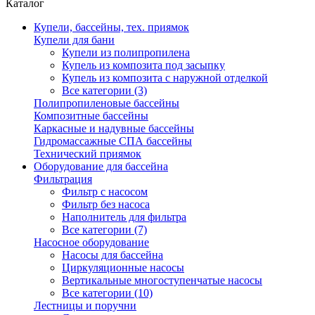
Каталог
Купели, бассейны, тех. приямок
Купели для бани
Купели из полипропилена
Купель из композита под засыпку
Купель из композита с наружной отделкой
Все категории (3)
Полипропиленовые бассейны
Композитные бассейны
Каркасные и надувные бассейны
Гидромассажные СПА бассейны
Технический приямок
Оборудование для бассейна
Фильтрация
Фильтр с насосом
Фильтр без насоса
Наполнитель для фильтра
Все категории (7)
Насосное оборудование
Насосы для бассейна
Циркуляционные насосы
Вертикальные многоступенчатые насосы
Все категории (10)
Лестницы и поручни