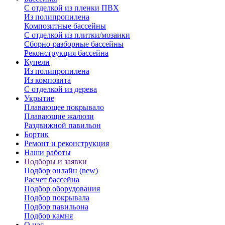
С отделкой из пленки ПВХ
Из полипропилена
Композитные бассейны
С отделкой из плитки/мозаики
Сборно-разборные бассейны
Реконструкция бассейна
Купели
Из полипропилена
Из композита
С отделкой из дерева
Укрытие
Плавающее покрывало
Плавающие жалюзи
Раздвижной павильон
Бортик
Ремонт и реконструкция
Наши работы
Подборы и заявки
Подбор онлайн (new)
Расчет бассейна
Подбор оборудования
Подбор покрывала
Подбор павильона
Подбор камня
О нас