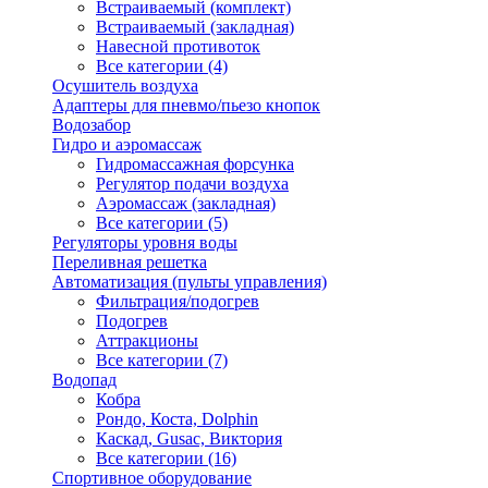
Встраиваемый (комплект)
Встраиваемый (закладная)
Навесной противоток
Все категории (4)
Осушитель воздуха
Адаптеры для пневмо/пьезо кнопок
Водозабор
Гидро и аэромассаж
Гидромассажная форсунка
Регулятор подачи воздуха
Аэромассаж (закладная)
Все категории (5)
Регуляторы уровня воды
Переливная решетка
Автоматизация (пульты управления)
Фильтрация/подогрев
Подогрев
Аттракционы
Все категории (7)
Водопад
Кобра
Рондо, Коста, Dolphin
Каскад, Gusac, Виктория
Все категории (16)
Спортивное оборудование