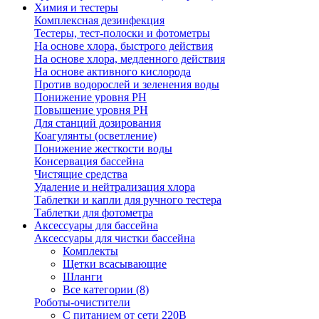
Химия и тестеры
Комплексная дезинфекция
Тестеры, тест-полоски и фотометры
На основе хлора, быстрого действия
На основе хлора, медленного действия
На основе активного кислорода
Против водорослей и зеленения воды
Понижение уровня РН
Повышение уровня РН
Для станций дозирования
Коагулянты (осветление)
Понижение жесткости воды
Консервация бассейна
Чистящие средства
Удаление и нейтрализация хлора
Таблетки и капли для ручного тестера
Таблетки для фотометра
Аксессуары для бассейна
Аксессуары для чистки бассейна
Комплекты
Щетки всасывающие
Шланги
Все категории (8)
Роботы-очистители
С питанием от сети 220В