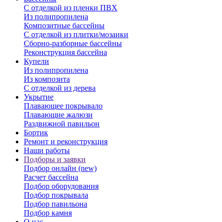
С отделкой из пленки ПВХ
Из полипропилена
Композитные бассейны
С отделкой из плитки/мозаики
Сборно-разборные бассейны
Реконструкция бассейна
Купели
Из полипропилена
Из композита
С отделкой из дерева
Укрытие
Плавающее покрывало
Плавающие жалюзи
Раздвижной павильон
Бортик
Ремонт и реконструкция
Наши работы
Подборы и заявки
Подбор онлайн (new)
Расчет бассейна
Подбор оборудования
Подбор покрывала
Подбор павильона
Подбор камня
О нас