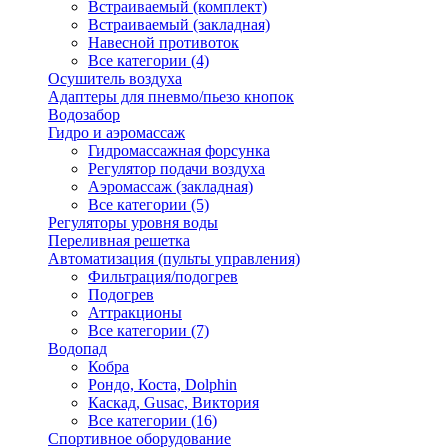
Встраиваемый (комплект)
Встраиваемый (закладная)
Навесной противоток
Все категории (4)
Осушитель воздуха
Адаптеры для пневмо/пьезо кнопок
Водозабор
Гидро и аэромассаж
Гидромассажная форсунка
Регулятор подачи воздуха
Аэромассаж (закладная)
Все категории (5)
Регуляторы уровня воды
Переливная решетка
Автоматизация (пульты управления)
Фильтрация/подогрев
Подогрев
Аттракционы
Все категории (7)
Водопад
Кобра
Рондо, Коста, Dolphin
Каскад, Gusac, Виктория
Все категории (16)
Спортивное оборудование