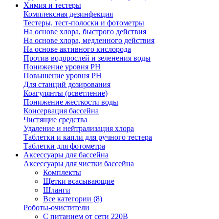
Химия и тестеры
Комплексная дезинфекция
Тестеры, тест-полоски и фотометры
На основе хлора, быстрого действия
На основе хлора, медленного действия
На основе активного кислорода
Против водорослей и зеленения воды
Понижение уровня РН
Повышение уровня РН
Для станций дозирования
Коагулянты (осветление)
Понижение жесткости воды
Консервация бассейна
Чистящие средства
Удаление и нейтрализация хлора
Таблетки и капли для ручного тестера
Таблетки для фотометра
Аксессуары для бассейна
Аксессуары для чистки бассейна
Комплекты
Щетки всасывающие
Шланги
Все категории (8)
Роботы-очистители
С питанием от сети 220В