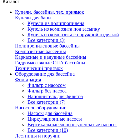
Каталог
Купели, бассейны, тех. приямок
Купели для бани
Купели из полипропилена
Купель из композита под засыпку
Купель из композита с наружной отделкой
Все категории (3)
Полипропиленовые бассейны
Композитные бассейны
Каркасные и надувные бассейны
Гидромассажные СПА бассейны
Технический приямок
Оборудование для бассейна
Фильтрация
Фильтр с насосом
Фильтр без насоса
Наполнитель для фильтра
Все категории (7)
Насосное оборудование
Насосы для бассейна
Циркуляционные насосы
Вертикальные многоступенчатые насосы
Все категории (10)
Лестницы и поручни