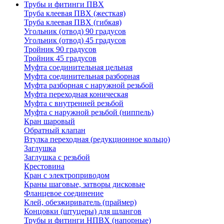
Трубы и фитинги ПВХ
Труба клеевая ПВХ (жесткая)
Труба клеевая ПВХ (гибкая)
Угольник (отвод) 90 градусов
Угольник (отвод) 45 градусов
Тройник 90 градусов
Тройник 45 градусов
Муфта соединительная цельная
Муфта соединительная разборная
Муфта разборная с наружной резьбой
Муфта переходная коническая
Муфта с внутренней резьбой
Муфта с наружной резьбой (ниппель)
Кран шаровый
Обратный клапан
Втулка переходная (редукционное кольцо)
Заглушка
Заглушка с резьбой
Крестовина
Кран с электроприводом
Краны шаговые, затворы дисковые
Фланцевое соединение
Клей, обезжириватель (праймер)
Концовки (штуцеры) для шлангов
Трубы и фитинги НПВХ (напорные)