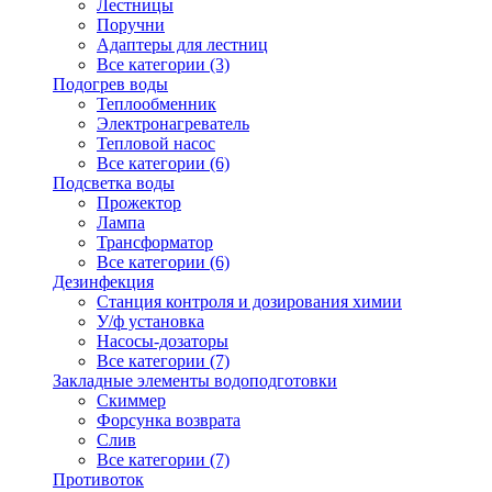
Лестницы
Поручни
Адаптеры для лестниц
Все категории (3)
Подогрев воды
Теплообменник
Электронагреватель
Тепловой насос
Все категории (6)
Подсветка воды
Прожектор
Лампа
Трансформатор
Все категории (6)
Дезинфекция
Станция контроля и дозирования химии
У/ф установка
Насосы-дозаторы
Все категории (7)
Закладные элементы водоподготовки
Скиммер
Форсунка возврата
Слив
Все категории (7)
Противоток