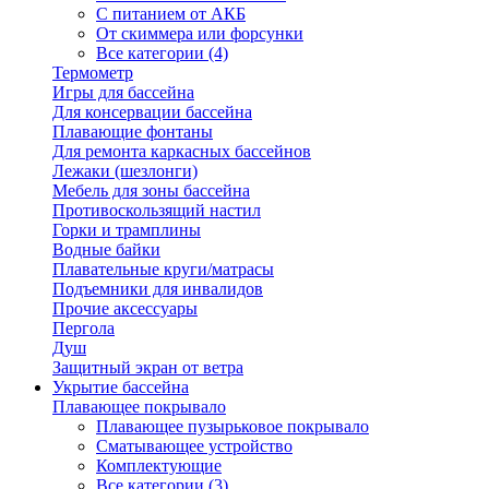
С питанием от АКБ
От скиммера или форсунки
Все категории (4)
Термометр
Игры для бассейна
Для консервации бассейна
Плавающие фонтаны
Для ремонта каркасных бассейнов
Лежаки (шезлонги)
Мебель для зоны бассейна
Противоскользящий настил
Горки и трамплины
Водные байки
Плавательные круги/матрасы
Подъемники для инвалидов
Прочие аксессуары
Пергола
Душ
Защитный экран от ветра
Укрытие бассейна
Плавающее покрывало
Плавающее пузырьковое покрывало
Сматывающее устройство
Комплектующие
Все категории (3)