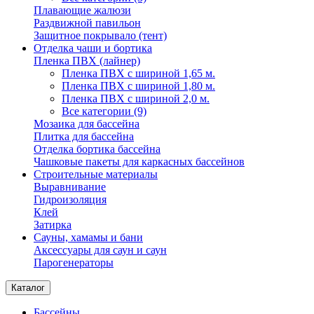
Плавающие жалюзи
Раздвижной павильон
Защитное покрывало (тент)
Отделка чаши и бортика
Пленка ПВХ (лайнер)
Пленка ПВХ с шириной 1,65 м.
Пленка ПВХ с шириной 1,80 м.
Пленка ПВХ с шириной 2,0 м.
Все категории (9)
Мозаика для бассейна
Плитка для бассейна
Отделка бортика бассейна
Чашковые пакеты для каркасных бассейнов
Строительные материалы
Выравнивание
Гидроизоляция
Клей
Затирка
Сауны, хамамы и бани
Аксессуары для саун и саун
Парогенераторы
Каталог
Бассейны