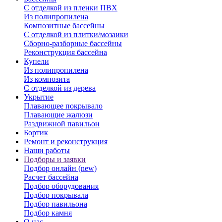
С отделкой из пленки ПВХ
Из полипропилена
Композитные бассейны
С отделкой из плитки/мозаики
Сборно-разборные бассейны
Реконструкция бассейна
Купели
Из полипропилена
Из композита
С отделкой из дерева
Укрытие
Плавающее покрывало
Плавающие жалюзи
Раздвижной павильон
Бортик
Ремонт и реконструкция
Наши работы
Подборы и заявки
Подбор онлайн (new)
Расчет бассейна
Подбор оборудования
Подбор покрывала
Подбор павильона
Подбор камня
О нас