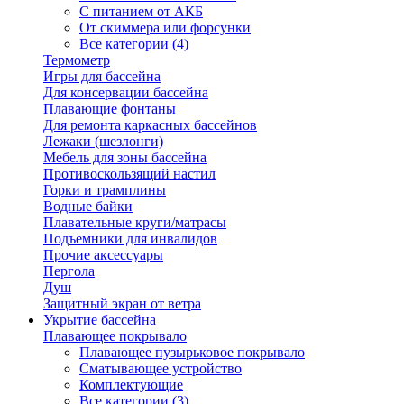
С питанием от АКБ
От скиммера или форсунки
Все категории (4)
Термометр
Игры для бассейна
Для консервации бассейна
Плавающие фонтаны
Для ремонта каркасных бассейнов
Лежаки (шезлонги)
Мебель для зоны бассейна
Противоскользящий настил
Горки и трамплины
Водные байки
Плавательные круги/матрасы
Подъемники для инвалидов
Прочие аксессуары
Пергола
Душ
Защитный экран от ветра
Укрытие бассейна
Плавающее покрывало
Плавающее пузырьковое покрывало
Сматывающее устройство
Комплектующие
Все категории (3)