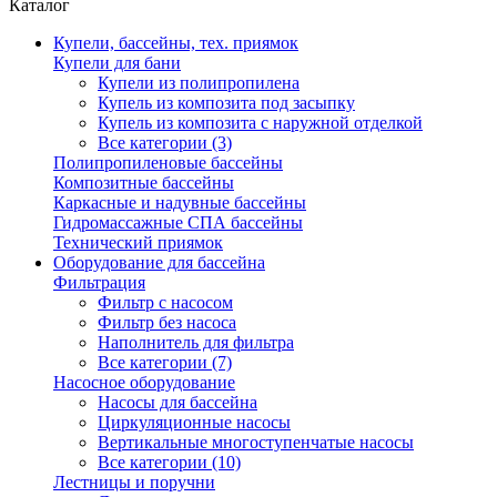
Каталог
Купели, бассейны, тех. приямок
Купели для бани
Купели из полипропилена
Купель из композита под засыпку
Купель из композита с наружной отделкой
Все категории (3)
Полипропиленовые бассейны
Композитные бассейны
Каркасные и надувные бассейны
Гидромассажные СПА бассейны
Технический приямок
Оборудование для бассейна
Фильтрация
Фильтр с насосом
Фильтр без насоса
Наполнитель для фильтра
Все категории (7)
Насосное оборудование
Насосы для бассейна
Циркуляционные насосы
Вертикальные многоступенчатые насосы
Все категории (10)
Лестницы и поручни