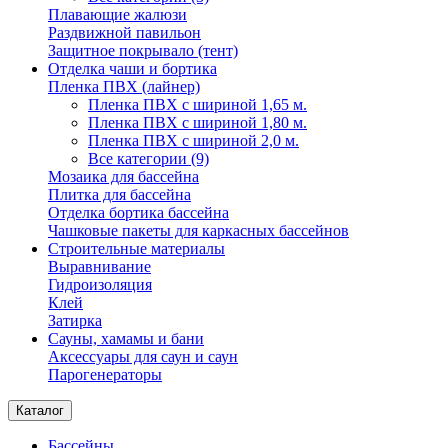
Плавающие жалюзи
Раздвижной павильон
Защитное покрывало (тент)
Отделка чаши и бортика
Пленка ПВХ (лайнер)
Пленка ПВХ с шириной 1,65 м.
Пленка ПВХ с шириной 1,80 м.
Пленка ПВХ с шириной 2,0 м.
Все категории (9)
Мозаика для бассейна
Плитка для бассейна
Отделка бортика бассейна
Чашковые пакеты для каркасных бассейнов
Строительные материалы
Выравнивание
Гидроизоляция
Клей
Затирка
Сауны, хамамы и бани
Аксессуары для саун и саун
Парогенераторы
Каталог
Бассейны