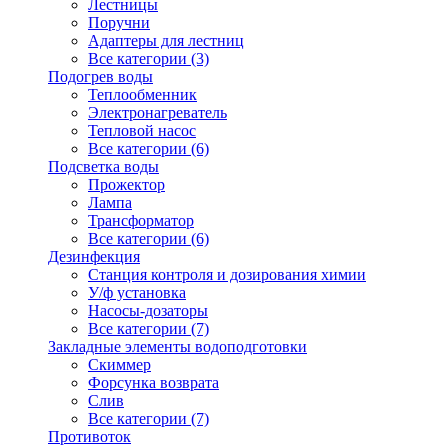
Лестницы
Поручни
Адаптеры для лестниц
Все категории (3)
Подогрев воды
Теплообменник
Электронагреватель
Тепловой насос
Все категории (6)
Подсветка воды
Прожектор
Лампа
Трансформатор
Все категории (6)
Дезинфекция
Станция контроля и дозирования химии
У/ф установка
Насосы-дозаторы
Все категории (7)
Закладные элементы водоподготовки
Скиммер
Форсунка возврата
Слив
Все категории (7)
Противоток