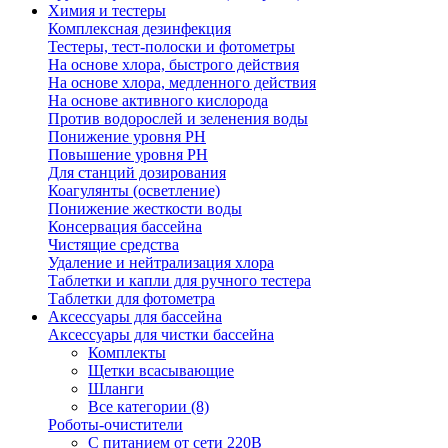
Химия и тестеры
Комплексная дезинфекция
Тестеры, тест-полоски и фотометры
На основе хлора, быстрого действия
На основе хлора, медленного действия
На основе активного кислорода
Против водорослей и зеленения воды
Понижение уровня РН
Повышение уровня РН
Для станций дозирования
Коагулянты (осветление)
Понижение жесткости воды
Консервация бассейна
Чистящие средства
Удаление и нейтрализация хлора
Таблетки и капли для ручного тестера
Таблетки для фотометра
Аксессуары для бассейна
Аксессуары для чистки бассейна
Комплекты
Щетки всасывающие
Шланги
Все категории (8)
Роботы-очистители
С питанием от сети 220В