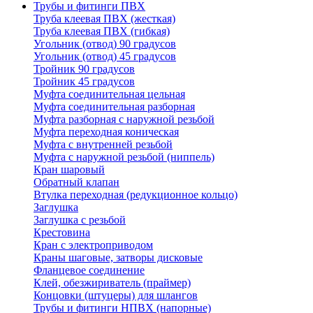
Трубы и фитинги ПВХ
Труба клеевая ПВХ (жесткая)
Труба клеевая ПВХ (гибкая)
Угольник (отвод) 90 градусов
Угольник (отвод) 45 градусов
Тройник 90 градусов
Тройник 45 градусов
Муфта соединительная цельная
Муфта соединительная разборная
Муфта разборная с наружной резьбой
Муфта переходная коническая
Муфта с внутренней резьбой
Муфта с наружной резьбой (ниппель)
Кран шаровый
Обратный клапан
Втулка переходная (редукционное кольцо)
Заглушка
Заглушка с резьбой
Крестовина
Кран с электроприводом
Краны шаговые, затворы дисковые
Фланцевое соединение
Клей, обезжириватель (праймер)
Концовки (штуцеры) для шлангов
Трубы и фитинги НПВХ (напорные)