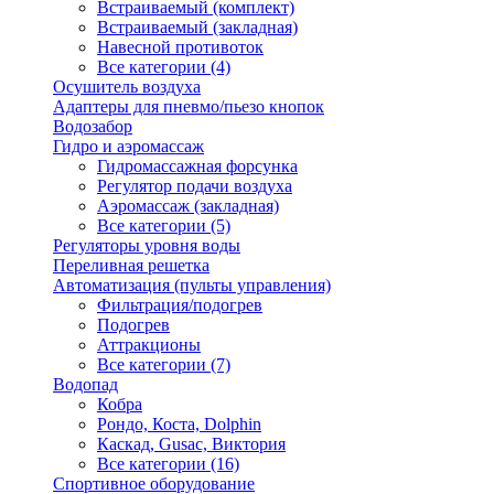
Встраиваемый (комплект)
Встраиваемый (закладная)
Навесной противоток
Все категории (4)
Осушитель воздуха
Адаптеры для пневмо/пьезо кнопок
Водозабор
Гидро и аэромассаж
Гидромассажная форсунка
Регулятор подачи воздуха
Аэромассаж (закладная)
Все категории (5)
Регуляторы уровня воды
Переливная решетка
Автоматизация (пульты управления)
Фильтрация/подогрев
Подогрев
Аттракционы
Все категории (7)
Водопад
Кобра
Рондо, Коста, Dolphin
Каскад, Gusac, Виктория
Все категории (16)
Спортивное оборудование