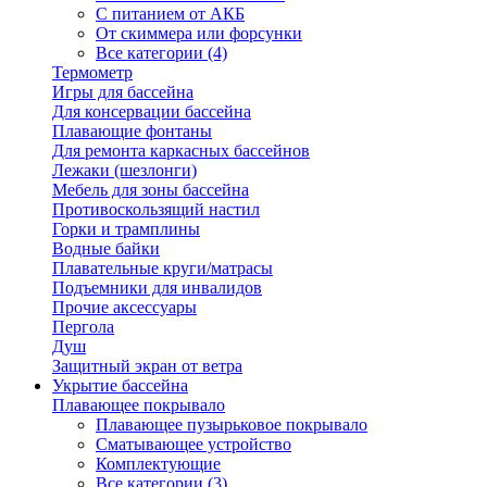
С питанием от АКБ
От скиммера или форсунки
Все категории (4)
Термометр
Игры для бассейна
Для консервации бассейна
Плавающие фонтаны
Для ремонта каркасных бассейнов
Лежаки (шезлонги)
Мебель для зоны бассейна
Противоскользящий настил
Горки и трамплины
Водные байки
Плавательные круги/матрасы
Подъемники для инвалидов
Прочие аксессуары
Пергола
Душ
Защитный экран от ветра
Укрытие бассейна
Плавающее покрывало
Плавающее пузырьковое покрывало
Сматывающее устройство
Комплектующие
Все категории (3)