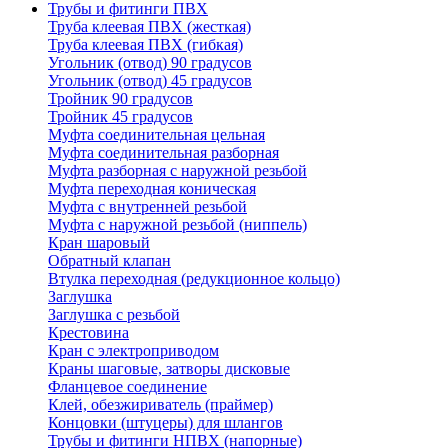
Трубы и фитинги ПВХ
Труба клеевая ПВХ (жесткая)
Труба клеевая ПВХ (гибкая)
Угольник (отвод) 90 градусов
Угольник (отвод) 45 градусов
Тройник 90 градусов
Тройник 45 градусов
Муфта соединительная цельная
Муфта соединительная разборная
Муфта разборная с наружной резьбой
Муфта переходная коническая
Муфта с внутренней резьбой
Муфта с наружной резьбой (ниппель)
Кран шаровый
Обратный клапан
Втулка переходная (редукционное кольцо)
Заглушка
Заглушка с резьбой
Крестовина
Кран с электроприводом
Краны шаговые, затворы дисковые
Фланцевое соединение
Клей, обезжириватель (праймер)
Концовки (штуцеры) для шлангов
Трубы и фитинги НПВХ (напорные)