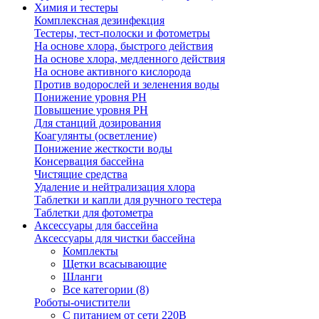
Химия и тестеры
Комплексная дезинфекция
Тестеры, тест-полоски и фотометры
На основе хлора, быстрого действия
На основе хлора, медленного действия
На основе активного кислорода
Против водорослей и зеленения воды
Понижение уровня РН
Повышение уровня РН
Для станций дозирования
Коагулянты (осветление)
Понижение жесткости воды
Консервация бассейна
Чистящие средства
Удаление и нейтрализация хлора
Таблетки и капли для ручного тестера
Таблетки для фотометра
Аксессуары для бассейна
Аксессуары для чистки бассейна
Комплекты
Щетки всасывающие
Шланги
Все категории (8)
Роботы-очистители
С питанием от сети 220В