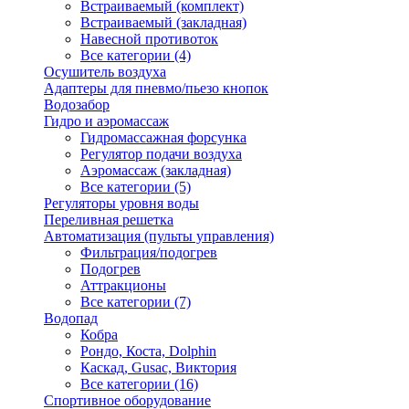
Встраиваемый (комплект)
Встраиваемый (закладная)
Навесной противоток
Все категории (4)
Осушитель воздуха
Адаптеры для пневмо/пьезо кнопок
Водозабор
Гидро и аэромассаж
Гидромассажная форсунка
Регулятор подачи воздуха
Аэромассаж (закладная)
Все категории (5)
Регуляторы уровня воды
Переливная решетка
Автоматизация (пульты управления)
Фильтрация/подогрев
Подогрев
Аттракционы
Все категории (7)
Водопад
Кобра
Рондо, Коста, Dolphin
Каскад, Gusac, Виктория
Все категории (16)
Спортивное оборудование