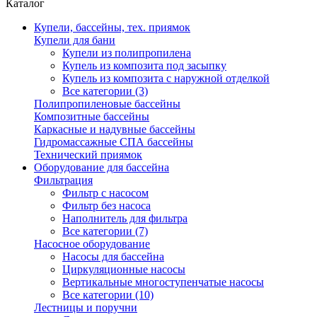
Каталог
Купели, бассейны, тех. приямок
Купели для бани
Купели из полипропилена
Купель из композита под засыпку
Купель из композита с наружной отделкой
Все категории (3)
Полипропиленовые бассейны
Композитные бассейны
Каркасные и надувные бассейны
Гидромассажные СПА бассейны
Технический приямок
Оборудование для бассейна
Фильтрация
Фильтр с насосом
Фильтр без насоса
Наполнитель для фильтра
Все категории (7)
Насосное оборудование
Насосы для бассейна
Циркуляционные насосы
Вертикальные многоступенчатые насосы
Все категории (10)
Лестницы и поручни