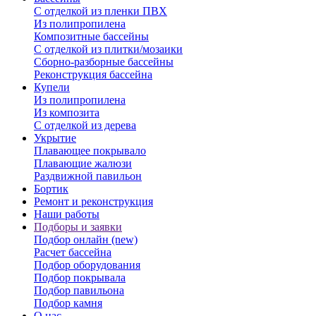
С отделкой из пленки ПВХ
Из полипропилена
Композитные бассейны
С отделкой из плитки/мозаики
Сборно-разборные бассейны
Реконструкция бассейна
Купели
Из полипропилена
Из композита
С отделкой из дерева
Укрытие
Плавающее покрывало
Плавающие жалюзи
Раздвижной павильон
Бортик
Ремонт и реконструкция
Наши работы
Подборы и заявки
Подбор онлайн (new)
Расчет бассейна
Подбор оборудования
Подбор покрывала
Подбор павильона
Подбор камня
О нас