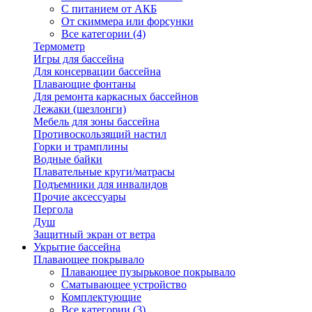
С питанием от АКБ
От скиммера или форсунки
Все категории (4)
Термометр
Игры для бассейна
Для консервации бассейна
Плавающие фонтаны
Для ремонта каркасных бассейнов
Лежаки (шезлонги)
Мебель для зоны бассейна
Противоскользящий настил
Горки и трамплины
Водные байки
Плавательные круги/матрасы
Подъемники для инвалидов
Прочие аксессуары
Пергола
Душ
Защитный экран от ветра
Укрытие бассейна
Плавающее покрывало
Плавающее пузырьковое покрывало
Сматывающее устройство
Комплектующие
Все категории (3)