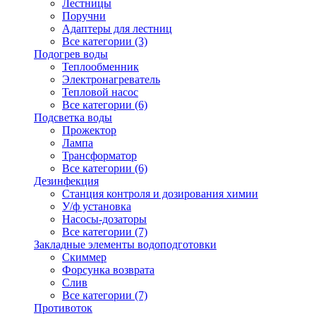
Лестницы
Поручни
Адаптеры для лестниц
Все категории (3)
Подогрев воды
Теплообменник
Электронагреватель
Тепловой насос
Все категории (6)
Подсветка воды
Прожектор
Лампа
Трансформатор
Все категории (6)
Дезинфекция
Станция контроля и дозирования химии
У/ф установка
Насосы-дозаторы
Все категории (7)
Закладные элементы водоподготовки
Скиммер
Форсунка возврата
Слив
Все категории (7)
Противоток