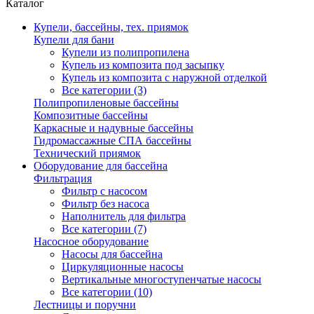
Каталог
Купели, бассейны, тех. приямок
Купели для бани
Купели из полипропилена
Купель из композита под засыпку
Купель из композита с наружной отделкой
Все категории (3)
Полипропиленовые бассейны
Композитные бассейны
Каркасные и надувные бассейны
Гидромассажные СПА бассейны
Технический приямок
Оборудование для бассейна
Фильтрация
Фильтр с насосом
Фильтр без насоса
Наполнитель для фильтра
Все категории (7)
Насосное оборудование
Насосы для бассейна
Циркуляционные насосы
Вертикальные многоступенчатые насосы
Все категории (10)
Лестницы и поручни