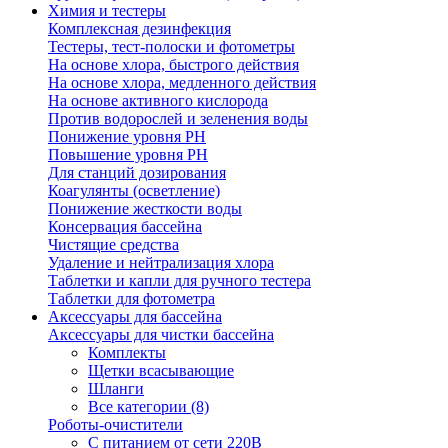
Химия и тестеры
Комплексная дезинфекция
Тестеры, тест-полоски и фотометры
На основе хлора, быстрого действия
На основе хлора, медленного действия
На основе активного кислорода
Против водорослей и зеленения воды
Понижение уровня РН
Повышение уровня РН
Для станций дозирования
Коагулянты (осветление)
Понижение жесткости воды
Консервация бассейна
Чистящие средства
Удаление и нейтрализация хлора
Таблетки и капли для ручного тестера
Таблетки для фотометра
Аксессуары для бассейна
Аксессуары для чистки бассейна
Комплекты
Щетки всасывающие
Шланги
Все категории (8)
Роботы-очистители
С питанием от сети 220В