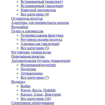
Встраиваемый (комплект)
Встраиваемый (закладная)
Навесной противоток
Все категории (4)
Осушитель воздуха
Адаптеры для пневмо/пьезо кнопок
Водозабор
Гидро и аэромассаж
Гидромассажная форсунка
Регулятор подачи воздуха
Аэромассаж (закладная)
Все категории (5)
Регуляторы уровня воды
Переливная решетка
Автоматизация (пульты управления)
Фильтрация/подогрев
Подогрев
Аттракционы
Все категории (7)
Водопад
Кобра
Рондо, Коста, Dolphin
Каскад, Gusac, Виктория
Все категории (16)
Спортивное оборудование