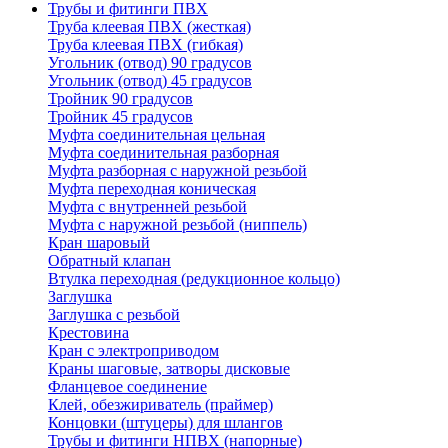
Трубы и фитинги ПВХ
Труба клеевая ПВХ (жесткая)
Труба клеевая ПВХ (гибкая)
Угольник (отвод) 90 градусов
Угольник (отвод) 45 градусов
Тройник 90 градусов
Тройник 45 градусов
Муфта соединительная цельная
Муфта соединительная разборная
Муфта разборная с наружной резьбой
Муфта переходная коническая
Муфта с внутренней резьбой
Муфта с наружной резьбой (ниппель)
Кран шаровый
Обратный клапан
Втулка переходная (редукционное кольцо)
Заглушка
Заглушка с резьбой
Крестовина
Кран с электроприводом
Краны шаговые, затворы дисковые
Фланцевое соединение
Клей, обезжириватель (праймер)
Концовки (штуцеры) для шлангов
Трубы и фитинги НПВХ (напорные)