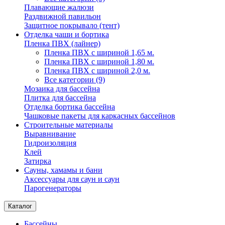
Плавающие жалюзи
Раздвижной павильон
Защитное покрывало (тент)
Отделка чаши и бортика
Пленка ПВХ (лайнер)
Пленка ПВХ с шириной 1,65 м.
Пленка ПВХ с шириной 1,80 м.
Пленка ПВХ с шириной 2,0 м.
Все категории (9)
Мозаика для бассейна
Плитка для бассейна
Отделка бортика бассейна
Чашковые пакеты для каркасных бассейнов
Строительные материалы
Выравнивание
Гидроизоляция
Клей
Затирка
Сауны, хамамы и бани
Аксессуары для саун и саун
Парогенераторы
Каталог
Бассейны