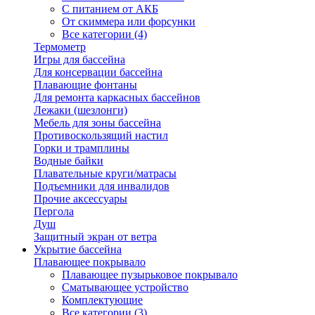
С питанием от АКБ
От скиммера или форсунки
Все категории (4)
Термометр
Игры для бассейна
Для консервации бассейна
Плавающие фонтаны
Для ремонта каркасных бассейнов
Лежаки (шезлонги)
Мебель для зоны бассейна
Противоскользящий настил
Горки и трамплины
Водные байки
Плавательные круги/матрасы
Подъемники для инвалидов
Прочие аксессуары
Пергола
Душ
Защитный экран от ветра
Укрытие бассейна
Плавающее покрывало
Плавающее пузырьковое покрывало
Сматывающее устройство
Комплектующие
Все категории (3)