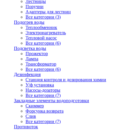
Лестницы
Поручни
Адаптеры для лестниц
Все категории (3)
Подогрев воды
Теплообменник
Электронагреватель
Тепловой насос
Все категории (6)
Подсветка воды
Прожектор
Лампа
Трансформатор
Все категории (6)
Дезинфекция
Станция контроля и дозирования химии
У/ф установка
Насосы-дозаторы
Все категории (7)
Закладные элементы водоподготовки
Скиммер
Форсунка возврата
Слив
Все категории (7)
Противоток