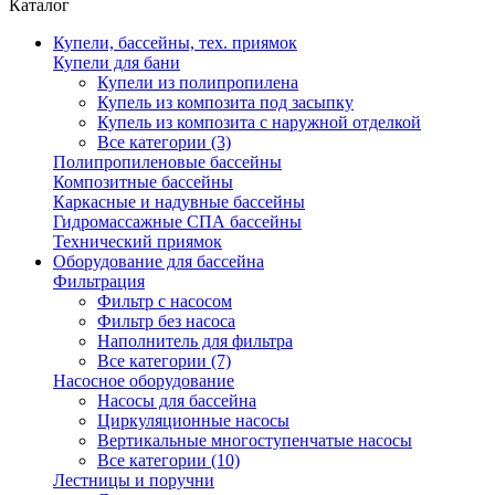
Каталог
Купели, бассейны, тех. приямок
Купели для бани
Купели из полипропилена
Купель из композита под засыпку
Купель из композита с наружной отделкой
Все категории (3)
Полипропиленовые бассейны
Композитные бассейны
Каркасные и надувные бассейны
Гидромассажные СПА бассейны
Технический приямок
Оборудование для бассейна
Фильтрация
Фильтр с насосом
Фильтр без насоса
Наполнитель для фильтра
Все категории (7)
Насосное оборудование
Насосы для бассейна
Циркуляционные насосы
Вертикальные многоступенчатые насосы
Все категории (10)
Лестницы и поручни