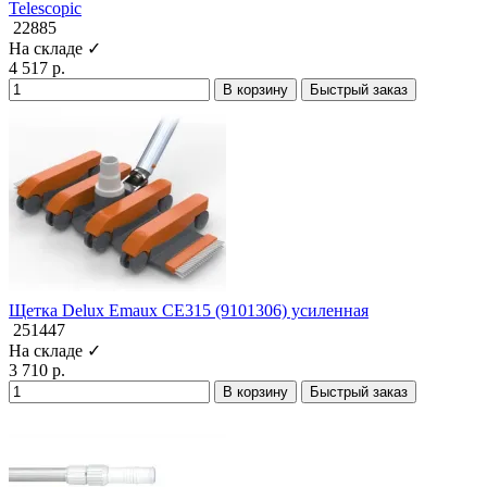
Telescopic
22885
На складе ✓
4 517 р.
В корзину
Быстрый заказ
Щетка Delux Emaux CE315 (9101306) усиленная
251447
На складе ✓
3 710 р.
В корзину
Быстрый заказ