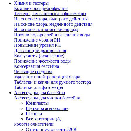
Химия и тестеры
Комплексная дезинфекция
Тестеры, тест-полоски и фотометры
На основе хлора, быстрого действия
На основе хлора, медленного действия
На основе активного кислорода
Против водорослей и зеленения воды
Понижение уровня РН
Повышение уровня РН
Для станций дозирования
Коагулянты (осветление)
Понижение жесткости воды
Консервация бассейна
Чистящие средства
Удаление и нейтрализация хлора
Таблетки и капли для ручного тестера
Таблетки для фотометра
Аксессуары для бассейна
Аксессуары для чистки бассейна
Комплекты
Щетки всасывающие
Шланги
Все категории (8)
Роботы-очистители
С питанием от сети 220В