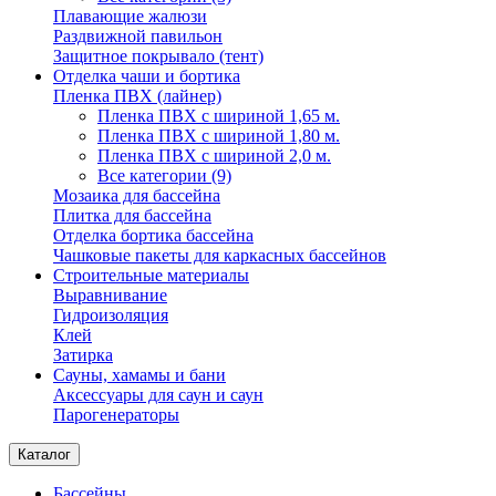
Плавающие жалюзи
Раздвижной павильон
Защитное покрывало (тент)
Отделка чаши и бортика
Пленка ПВХ (лайнер)
Пленка ПВХ с шириной 1,65 м.
Пленка ПВХ с шириной 1,80 м.
Пленка ПВХ с шириной 2,0 м.
Все категории (9)
Мозаика для бассейна
Плитка для бассейна
Отделка бортика бассейна
Чашковые пакеты для каркасных бассейнов
Строительные материалы
Выравнивание
Гидроизоляция
Клей
Затирка
Сауны, хамамы и бани
Аксессуары для саун и саун
Парогенераторы
Каталог
Бассейны