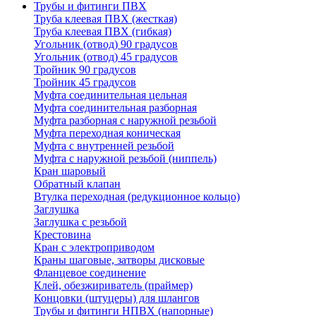
Трубы и фитинги ПВХ
Труба клеевая ПВХ (жесткая)
Труба клеевая ПВХ (гибкая)
Угольник (отвод) 90 градусов
Угольник (отвод) 45 градусов
Тройник 90 градусов
Тройник 45 градусов
Муфта соединительная цельная
Муфта соединительная разборная
Муфта разборная с наружной резьбой
Муфта переходная коническая
Муфта с внутренней резьбой
Муфта с наружной резьбой (ниппель)
Кран шаровый
Обратный клапан
Втулка переходная (редукционное кольцо)
Заглушка
Заглушка с резьбой
Крестовина
Кран с электроприводом
Краны шаговые, затворы дисковые
Фланцевое соединение
Клей, обезжириватель (праймер)
Концовки (штуцеры) для шлангов
Трубы и фитинги НПВХ (напорные)