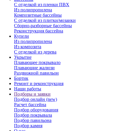
С отделкой из пленки ПВХ
Из полипропилена
Композитные бассейны
С отделкой из плитки/мозаики
Сборно-разборные бассейны
Реконструкция бассейна
Купели
Из полипропилена
Из композита
С отделкой из дерева
Укрытие
Плавающее покрывало
Плавающие жалюзи
Раздвижной павильон
Бортик
Ремонт и реконструкция
Наши работы
Подборы и заявки
Подбор онлайн (new)
Расчет бассейна
Подбор оборудования
Подбор покрывала
Подбор павильона
Подбор камня
О нас