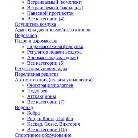
Встраиваемый (комплект)
Встраиваемый (закладная)
Навесной противоток
Все категории (4)
Осушитель воздуха
Адаптеры для пневмо/пьезо кнопок
Водозабор
Гидро и аэромассаж
Гидромассажная форсунка
Регулятор подачи воздуха
Аэромассаж (закладная)
Все категории (5)
Регуляторы уровня воды
Переливная решетка
Автоматизация (пульты управления)
Фильтрация/подогрев
Подогрев
Аттракционы
Все категории (7)
Водопад
Кобра
Рондо, Коста, Dolphin
Каскад, Gusac, Виктория
Все категории (16)
Спортивное оборудование