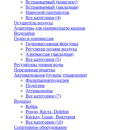
Встраиваемый (комплект)
Встраиваемый (закладная)
Навесной противоток
Все категории (4)
Осушитель воздуха
Адаптеры для пневмо/пьезо кнопок
Водозабор
Гидро и аэромассаж
Гидромассажная форсунка
Регулятор подачи воздуха
Аэромассаж (закладная)
Все категории (5)
Регуляторы уровня воды
Переливная решетка
Автоматизация (пульты управления)
Фильтрация/подогрев
Подогрев
Аттракционы
Все категории (7)
Водопад
Кобра
Рондо, Коста, Dolphin
Каскад, Gusac, Виктория
Все категории (16)
Спортивное оборудование