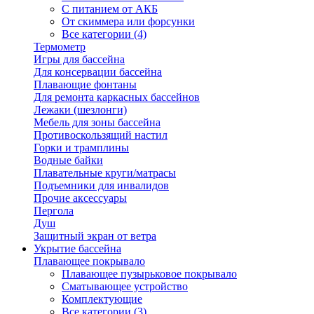
С питанием от АКБ
От скиммера или форсунки
Все категории (4)
Термометр
Игры для бассейна
Для консервации бассейна
Плавающие фонтаны
Для ремонта каркасных бассейнов
Лежаки (шезлонги)
Мебель для зоны бассейна
Противоскользящий настил
Горки и трамплины
Водные байки
Плавательные круги/матрасы
Подъемники для инвалидов
Прочие аксессуары
Пергола
Душ
Защитный экран от ветра
Укрытие бассейна
Плавающее покрывало
Плавающее пузырьковое покрывало
Сматывающее устройство
Комплектующие
Все категории (3)