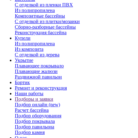
С отделкой из пленки ПВХ
Из полипропилена
Композитные бассейны
С отделкой из плитки/мозаики
Сборно-разборные бассейны
Реконструкция бассейна
Купели
Из полипропилена
Из композита
С отделкой из дерева
Укрытие
Плавающее покрывало
Плавающие жалюзи
Раздвижной павильон
Бортик
Ремонт и реконструкция
Наши работы
Подборы и заявки
Подбор онлайн (new)
Расчет бассейна
Подбор оборудования
Подбор покрывала
Подбор павильона
Подбор камня
О нас