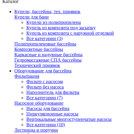
Каталог
Купели, бассейны, тех. приямок
Купели для бани
Купели из полипропилена
Купель из композита под засыпку
Купель из композита с наружной отделкой
Все категории (3)
Полипропиленовые бассейны
Композитные бассейны
Каркасные и надувные бассейны
Гидромассажные СПА бассейны
Технический приямок
Оборудование для бассейна
Фильтрация
Фильтр с насосом
Фильтр без насоса
Наполнитель для фильтра
Все категории (7)
Насосное оборудование
Насосы для бассейна
Циркуляционные насосы
Вертикальные многоступенчатые насосы
Все категории (10)
Лестницы и поручни