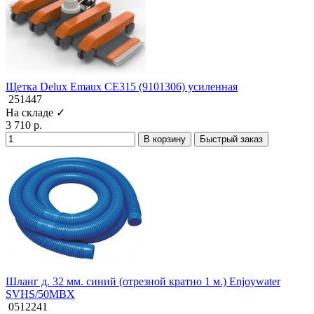
Щетка Delux Emaux CE315 (9101306) усиленная
251447
На складе ✓
3 710 р.
В корзину
Быстрый заказ
Шланг д. 32 мм. синий (отрезной кратно 1 м.) Enjoywater
SVHS/50MBX
0512241