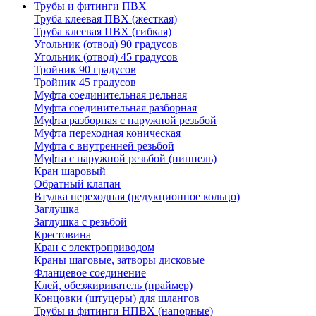
Трубы и фитинги ПВХ
Труба клеевая ПВХ (жесткая)
Труба клеевая ПВХ (гибкая)
Угольник (отвод) 90 градусов
Угольник (отвод) 45 градусов
Тройник 90 градусов
Тройник 45 градусов
Муфта соединительная цельная
Муфта соединительная разборная
Муфта разборная с наружной резьбой
Муфта переходная коническая
Муфта с внутренней резьбой
Муфта с наружной резьбой (ниппель)
Кран шаровый
Обратный клапан
Втулка переходная (редукционное кольцо)
Заглушка
Заглушка с резьбой
Крестовина
Кран с электроприводом
Краны шаговые, затворы дисковые
Фланцевое соединение
Клей, обезжириватель (праймер)
Концовки (штуцеры) для шлангов
Трубы и фитинги НПВХ (напорные)