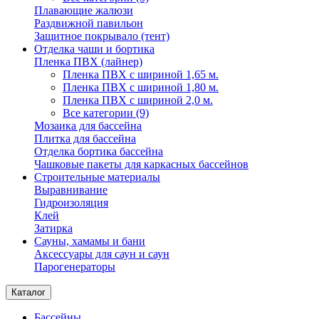
Плавающие жалюзи
Раздвижной павильон
Защитное покрывало (тент)
Отделка чаши и бортика
Пленка ПВХ (лайнер)
Пленка ПВХ с шириной 1,65 м.
Пленка ПВХ с шириной 1,80 м.
Пленка ПВХ с шириной 2,0 м.
Все категории (9)
Мозаика для бассейна
Плитка для бассейна
Отделка бортика бассейна
Чашковые пакеты для каркасных бассейнов
Строительные материалы
Выравнивание
Гидроизоляция
Клей
Затирка
Сауны, хамамы и бани
Аксессуары для саун и саун
Парогенераторы
Каталог
Бассейны