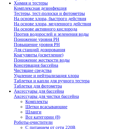
Химия и тестеры
Комплексная дезинфекция
Тестеры, тест-полоски и фотометры
На основе хлора, быстрого действия
На основе хлора, медленного действия
На основе активного кислорода
Против водорослей и зеленения воды
Понижение уровня РН
Повышение уровня РН
Для станций дозирования
Коагулянты (осветление)
Понижение жесткости воды
Консервация бассейна
Чистящие средства
Удаление и нейтрализация хлора
Таблетки и капли для ручного тестера
Таблетки для фотометра
Аксессуары для бассейна
Аксессуары для чистки бассейна
Комплекты
Щетки всасывающие
Шланги
Все категории (8)
Роботы-очистители
С питанием от сети 220В