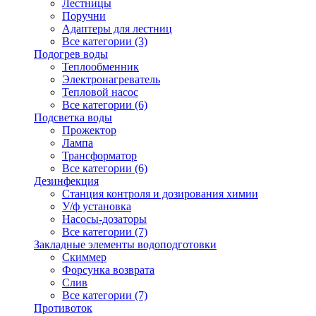
Лестницы
Поручни
Адаптеры для лестниц
Все категории (3)
Подогрев воды
Теплообменник
Электронагреватель
Тепловой насос
Все категории (6)
Подсветка воды
Прожектор
Лампа
Трансформатор
Все категории (6)
Дезинфекция
Станция контроля и дозирования химии
У/ф установка
Насосы-дозаторы
Все категории (7)
Закладные элементы водоподготовки
Скиммер
Форсунка возврата
Слив
Все категории (7)
Противоток