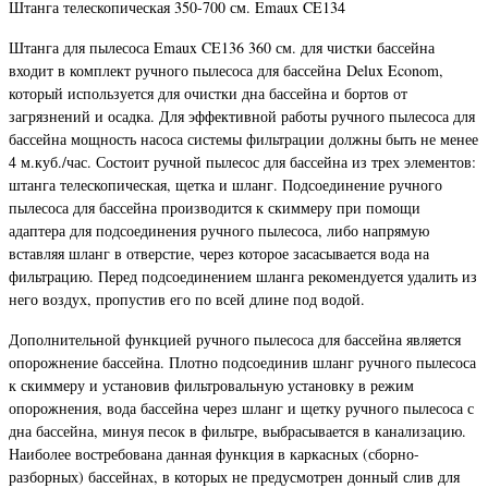
Штанга телескопическая 350-700 см. Emaux CE134
Штанга для пылесоса Emaux CE136 360 см. для чистки бассейна
входит в комплект ручного пылесоса для бассейна Delux Econom,
который используется для очистки дна бассейна и бортов от
загрязнений и осадка. Для эффективной работы ручного пылесоса для
бассейна мощность насоса системы фильтрации должны быть не менее
4 м.куб./час. Состоит ручной пылесос для бассейна из трех элементов:
штанга телескопическая, щетка и шланг. Подсоединение ручного
пылесоса для бассейна производится к скиммеру при помощи
адаптера для подсоединения ручного пылесоса, либо напрямую
вставляя шланг в отверстие, через которое засасывается вода на
фильтрацию. Перед подсоединением шланга рекомендуется удалить из
него воздух, пропустив его по всей длине под водой.
Дополнительной функцией ручного пылесоса для бассейна является
опорожнение бассейна. Плотно подсоединив шланг ручного пылесоса
к скиммеру и установив фильтровальную установку в режим
опорожнения, вода бассейна через шланг и щетку ручного пылесоса с
дна бассейна, минуя песок в фильтре, выбрасывается в канализацию.
Наиболее востребована данная функция в каркасных (сборно-
разборных) бассейнах, в которых не предусмотрен донный слив для