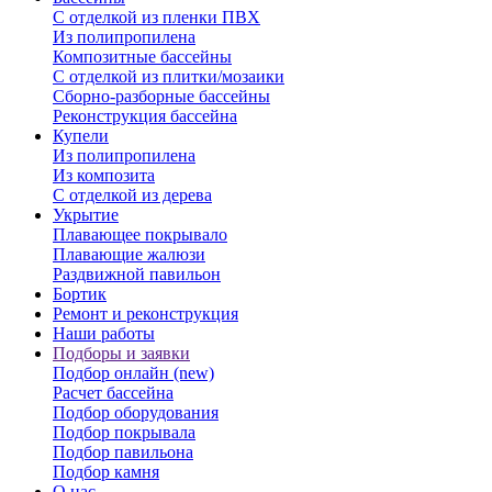
С отделкой из пленки ПВХ
Из полипропилена
Композитные бассейны
С отделкой из плитки/мозаики
Сборно-разборные бассейны
Реконструкция бассейна
Купели
Из полипропилена
Из композита
С отделкой из дерева
Укрытие
Плавающее покрывало
Плавающие жалюзи
Раздвижной павильон
Бортик
Ремонт и реконструкция
Наши работы
Подборы и заявки
Подбор онлайн (new)
Расчет бассейна
Подбор оборудования
Подбор покрывала
Подбор павильона
Подбор камня
О нас