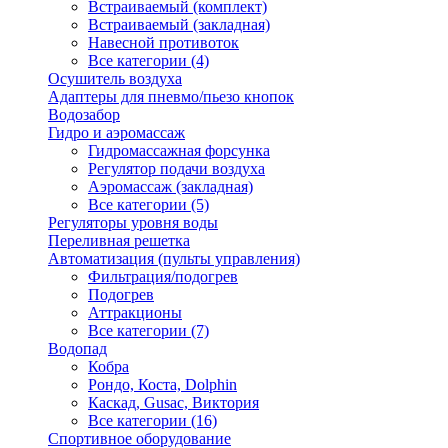
Встраиваемый (комплект)
Встраиваемый (закладная)
Навесной противоток
Все категории (4)
Осушитель воздуха
Адаптеры для пневмо/пьезо кнопок
Водозабор
Гидро и аэромассаж
Гидромассажная форсунка
Регулятор подачи воздуха
Аэромассаж (закладная)
Все категории (5)
Регуляторы уровня воды
Переливная решетка
Автоматизация (пульты управления)
Фильтрация/подогрев
Подогрев
Аттракционы
Все категории (7)
Водопад
Кобра
Рондо, Коста, Dolphin
Каскад, Gusac, Виктория
Все категории (16)
Спортивное оборудование