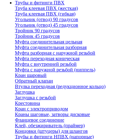
Трубы и фитинги ПВХ
Труба клеевая ПВХ (жесткая)
Труба клеевая ПВХ (гибкая)
Угольник (отвод) 90 градусов
Угольник (отвод) 45 градусов
Тройник 90 градусов
Тройник 45 градусов
Муфта соединительная цельная
Муфта соединительная разборная
Муфта разборная с наружной резьбой
Муфта переходная коническая
Муфта с внутренней резьбой
Муфта с наружной резьбой (ниппель)
Кран шаровый
Обратный клапан
Втулка переходная (редукционное кольцо)
Заглушка
Заглушка с резьбой
Крестовина
Кран с электроприводом
Краны шаговые, затворы дисковые
Фланцевое соединение
Клей, обезжириватель (праймер)
Концовки (штуцеры) для шлангов
Трубы и фитинги НПВХ (напорные)