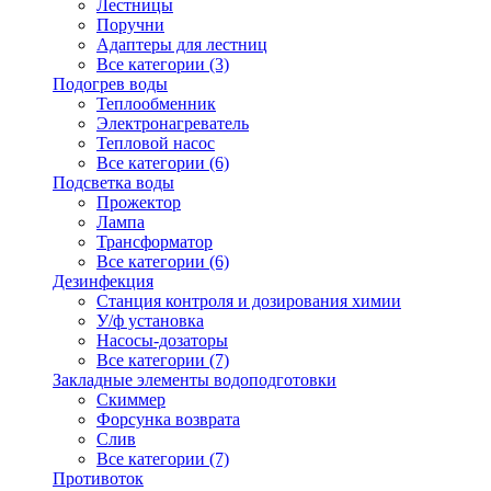
Лестницы
Поручни
Адаптеры для лестниц
Все категории (3)
Подогрев воды
Теплообменник
Электронагреватель
Тепловой насос
Все категории (6)
Подсветка воды
Прожектор
Лампа
Трансформатор
Все категории (6)
Дезинфекция
Станция контроля и дозирования химии
У/ф установка
Насосы-дозаторы
Все категории (7)
Закладные элементы водоподготовки
Скиммер
Форсунка возврата
Слив
Все категории (7)
Противоток