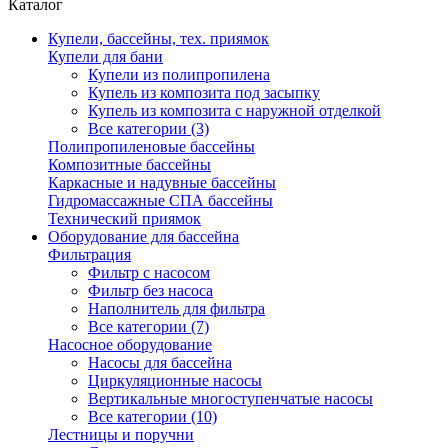
Каталог
Купели, бассейны, тех. приямок
Купели для бани
Купели из полипропилена
Купель из композита под засыпку
Купель из композита с наружной отделкой
Все категории (3)
Полипропиленовые бассейны
Композитные бассейны
Каркасные и надувные бассейны
Гидромассажные СПА бассейны
Технический приямок
Оборудование для бассейна
Фильтрация
Фильтр с насосом
Фильтр без насоса
Наполнитель для фильтра
Все категории (7)
Насосное оборудование
Насосы для бассейна
Циркуляционные насосы
Вертикальные многоступенчатые насосы
Все категории (10)
Лестницы и поручни