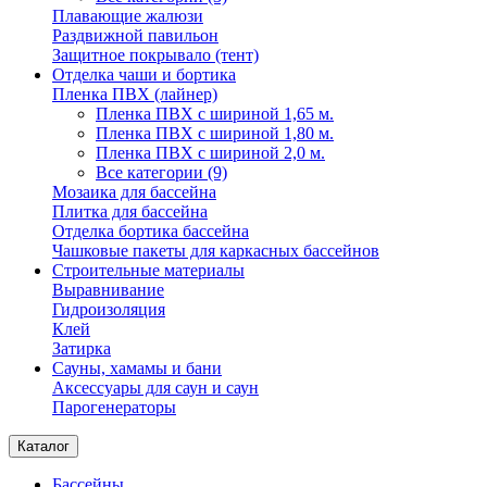
Плавающие жалюзи
Раздвижной павильон
Защитное покрывало (тент)
Отделка чаши и бортика
Пленка ПВХ (лайнер)
Пленка ПВХ с шириной 1,65 м.
Пленка ПВХ с шириной 1,80 м.
Пленка ПВХ с шириной 2,0 м.
Все категории (9)
Мозаика для бассейна
Плитка для бассейна
Отделка бортика бассейна
Чашковые пакеты для каркасных бассейнов
Строительные материалы
Выравнивание
Гидроизоляция
Клей
Затирка
Сауны, хамамы и бани
Аксессуары для саун и саун
Парогенераторы
Каталог
Бассейны