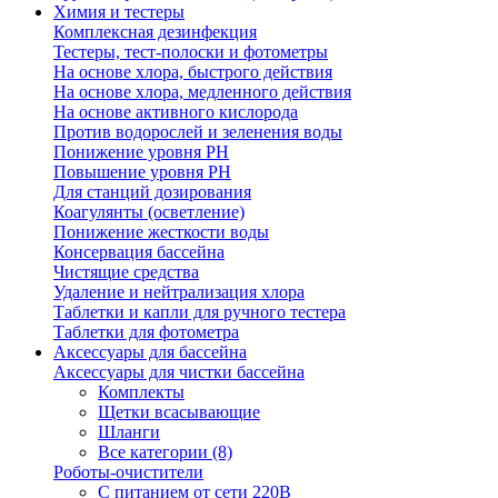
Химия и тестеры
Комплексная дезинфекция
Тестеры, тест-полоски и фотометры
На основе хлора, быстрого действия
На основе хлора, медленного действия
На основе активного кислорода
Против водорослей и зеленения воды
Понижение уровня РН
Повышение уровня РН
Для станций дозирования
Коагулянты (осветление)
Понижение жесткости воды
Консервация бассейна
Чистящие средства
Удаление и нейтрализация хлора
Таблетки и капли для ручного тестера
Таблетки для фотометра
Аксессуары для бассейна
Аксессуары для чистки бассейна
Комплекты
Щетки всасывающие
Шланги
Все категории (8)
Роботы-очистители
С питанием от сети 220В