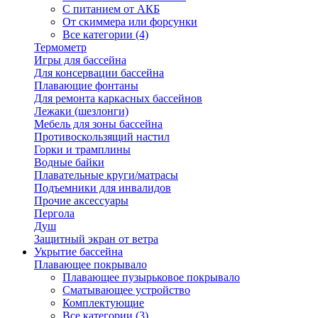
С питанием от АКБ
От скиммера или форсунки
Все категории (4)
Термометр
Игры для бассейна
Для консервации бассейна
Плавающие фонтаны
Для ремонта каркасных бассейнов
Лежаки (шезлонги)
Мебель для зоны бассейна
Противоскользящий настил
Горки и трамплины
Водные байки
Плавательные круги/матрасы
Подъемники для инвалидов
Прочие аксессуары
Пергола
Душ
Защитный экран от ветра
Укрытие бассейна
Плавающее покрывало
Плавающее пузырьковое покрывало
Сматывающее устройство
Комплектующие
Все категории (3)