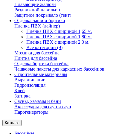
Плавающие жалюзи
Раздвижной павильон
Защитное покрывало (тент)
Отделка чаши и бортика
Пленка ПВХ (лайнер)
Пленка ПВХ с шириной 1,65 м.
Пленка ПВХ с шириной 1,80 м.
Пленка ПВХ с шириной 2,0 м.
Все категории (9)
Мозаика для бассейна
Плитка для бассейна
Отделка бортика бассейна
Чашковые пакеты для каркасных бассейнов
Строительные материалы
Выравнивание
Гидроизоляция
Клей
Затирка
Сауны, хамамы и бани
Аксессуары для саун и саун
Парогенераторы
Каталог
Бассейны