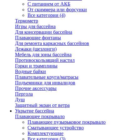
С питанием от АКБ
От скиммера или форсунки
Все категории (4)
Термометр
Игры для бассейна
Для консервации бассейна
Плавающие фонтаны
Для ремонта каркасных бассейнов
Лежаки (шезлонги)
Мебель для зоны бассейна
Противоскользящий настил
Горки и трамплины
Водные байки
Плавательные круги/матрасы
Подъемники для инвалидов
Прочие аксессуары
Пергола
Душ
Защитный экран от ветра
Укрытие бассейна
Плавающее покрывало
Плавающее пузырьковое покрывало
Сматывающее устройство
Комплектующие
Все категории (3)