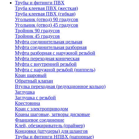
Трубы и фитинги ПВХ
Труба клеевая ПВХ (жесткая)
Труба клеевая ПВХ (гибкая)
Угольник (отвод) 90 градусов
Угольник (отвод) 45 градусов
Тройник 90 градусов
Тройник 45 градусов
Муфта соединительная цельная
Муфта соединительная разборная
Муфта разборная с наружной резьбой
Муфта переходная коническая
Муфта с внутренней резьбой
Муфта с наружной резьбой (ниппель)
Кран шаровый
Обратный клапан
Втулка переходная (редукционное кольцо)
Заглушка
Заглушка с резьбой
Крестовина
Кран с электроприводом
Краны шаговые, затворы дисковые
Фланцевое соединение
Клей, обезжириватель (праймер)
Концовки (штуцеры) для шлангов
Трубы и фитинги НПВХ (напорные)