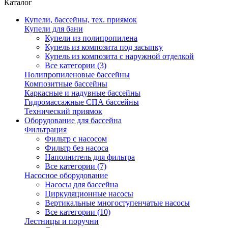
Каталог
Купели, бассейны, тех. приямок
Купели для бани
Купели из полипропилена
Купель из композита под засыпку
Купель из композита с наружной отделкой
Все категории (3)
Полипропиленовые бассейны
Композитные бассейны
Каркасные и надувные бассейны
Гидромассажные СПА бассейны
Технический приямок
Оборудование для бассейна
Фильтрация
Фильтр с насосом
Фильтр без насоса
Наполнитель для фильтра
Все категории (7)
Насосное оборудование
Насосы для бассейна
Циркуляционные насосы
Вертикальные многоступенчатые насосы
Все категории (10)
Лестницы и поручни