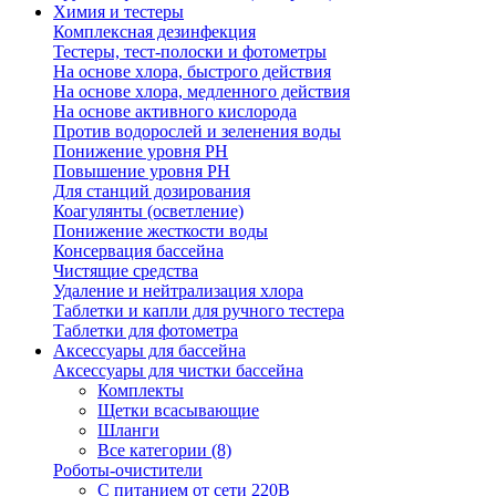
Химия и тестеры
Комплексная дезинфекция
Тестеры, тест-полоски и фотометры
На основе хлора, быстрого действия
На основе хлора, медленного действия
На основе активного кислорода
Против водорослей и зеленения воды
Понижение уровня РН
Повышение уровня РН
Для станций дозирования
Коагулянты (осветление)
Понижение жесткости воды
Консервация бассейна
Чистящие средства
Удаление и нейтрализация хлора
Таблетки и капли для ручного тестера
Таблетки для фотометра
Аксессуары для бассейна
Аксессуары для чистки бассейна
Комплекты
Щетки всасывающие
Шланги
Все категории (8)
Роботы-очистители
С питанием от сети 220В