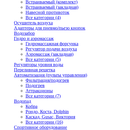
Встраиваемый (комплект)
Встраиваемый (закладная)
Навесной противоток
Все категории (4)
Осушитель воздуха
Адаптеры для пневмо/пьезо кнопок
Водозабор
Гидро и аэромассаж
Гидромассажная форсунка
Регулятор подачи воздуха
Аэромассаж (закладная)
Все категории (5)
Регуляторы уровня воды
Переливная решетка
Автоматизация (пульты управления)
Фильтрация/подогрев
Подогрев
Аттракционы
Все категории (7)
Водопад
Кобра
Рондо, Коста, Dolphin
Каскад, Gusac, Виктория
Все категории (16)
Спортивное оборудование