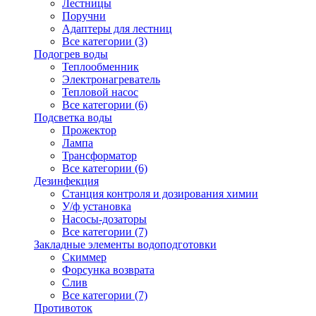
Лестницы
Поручни
Адаптеры для лестниц
Все категории (3)
Подогрев воды
Теплообменник
Электронагреватель
Тепловой насос
Все категории (6)
Подсветка воды
Прожектор
Лампа
Трансформатор
Все категории (6)
Дезинфекция
Станция контроля и дозирования химии
У/ф установка
Насосы-дозаторы
Все категории (7)
Закладные элементы водоподготовки
Скиммер
Форсунка возврата
Слив
Все категории (7)
Противоток