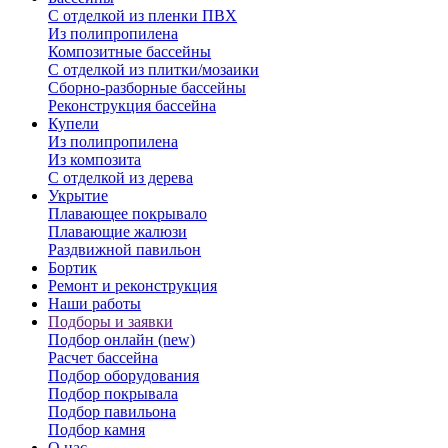
С отделкой из пленки ПВХ
Из полипропилена
Композитные бассейны
С отделкой из плитки/мозаики
Сборно-разборные бассейны
Реконструкция бассейна
Купели
Из полипропилена
Из композита
С отделкой из дерева
Укрытие
Плавающее покрывало
Плавающие жалюзи
Раздвижной павильон
Бортик
Ремонт и реконструкция
Наши работы
Подборы и заявки
Подбор онлайн (new)
Расчет бассейна
Подбор оборудования
Подбор покрывала
Подбор павильона
Подбор камня
О нас