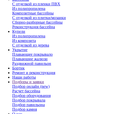
С отделкой из пленки ПВХ
Из полипропилена
Композитные бассейны
С отделкой из плитки/мозаики
Сборно-разборные бассейны
Реконструкция бассейна
Купели
Из полипропилена
Из композита
С отделкой из дерева
Укрытие
Плавающее покрывало
Плавающие жалюзи
Раздвижной павильон
Бортик
Ремонт и реконструкция
Наши работы
Подборы и заявки
Подбор онлайн (new)
Расчет бассейна
Подбор оборудования
Подбор покрывала
Подбор павильона
Подбор камня
О нас