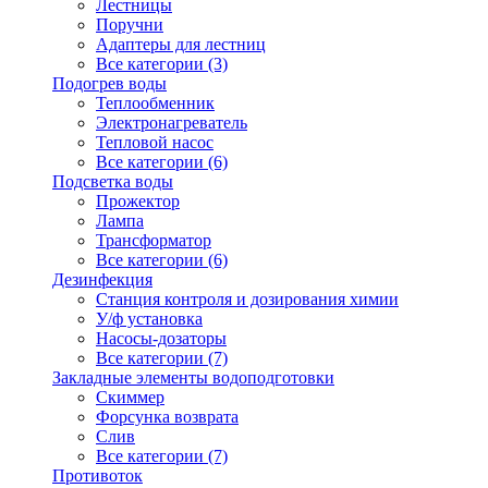
Лестницы
Поручни
Адаптеры для лестниц
Все категории (3)
Подогрев воды
Теплообменник
Электронагреватель
Тепловой насос
Все категории (6)
Подсветка воды
Прожектор
Лампа
Трансформатор
Все категории (6)
Дезинфекция
Станция контроля и дозирования химии
У/ф установка
Насосы-дозаторы
Все категории (7)
Закладные элементы водоподготовки
Скиммер
Форсунка возврата
Слив
Все категории (7)
Противоток