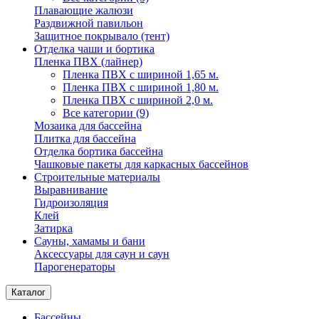
Плавающие жалюзи
Раздвижной павильон
Защитное покрывало (тент)
Отделка чаши и бортика
Пленка ПВХ (лайнер)
Пленка ПВХ с шириной 1,65 м.
Пленка ПВХ с шириной 1,80 м.
Пленка ПВХ с шириной 2,0 м.
Все категории (9)
Мозаика для бассейна
Плитка для бассейна
Отделка бортика бассейна
Чашковые пакеты для каркасных бассейнов
Строительные материалы
Выравнивание
Гидроизоляция
Клей
Затирка
Сауны, хамамы и бани
Аксессуары для саун и саун
Парогенераторы
Каталог
Бассейны