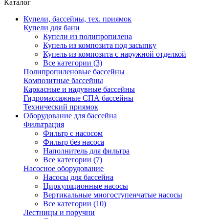
Каталог
Купели, бассейны, тех. приямок
Купели для бани
Купели из полипропилена
Купель из композита под засыпку
Купель из композита с наружной отделкой
Все категории (3)
Полипропиленовые бассейны
Композитные бассейны
Каркасные и надувные бассейны
Гидромассажные СПА бассейны
Технический приямок
Оборудование для бассейна
Фильтрация
Фильтр с насосом
Фильтр без насоса
Наполнитель для фильтра
Все категории (7)
Насосное оборудование
Насосы для бассейна
Циркуляционные насосы
Вертикальные многоступенчатые насосы
Все категории (10)
Лестницы и поручни