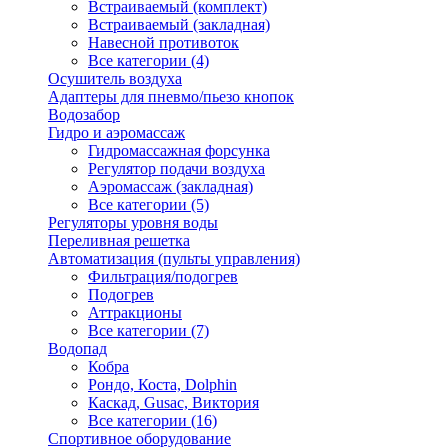
Встраиваемый (комплект)
Встраиваемый (закладная)
Навесной противоток
Все категории (4)
Осушитель воздуха
Адаптеры для пневмо/пьезо кнопок
Водозабор
Гидро и аэромассаж
Гидромассажная форсунка
Регулятор подачи воздуха
Аэромассаж (закладная)
Все категории (5)
Регуляторы уровня воды
Переливная решетка
Автоматизация (пульты управления)
Фильтрация/подогрев
Подогрев
Аттракционы
Все категории (7)
Водопад
Кобра
Рондо, Коста, Dolphin
Каскад, Gusac, Виктория
Все категории (16)
Спортивное оборудование