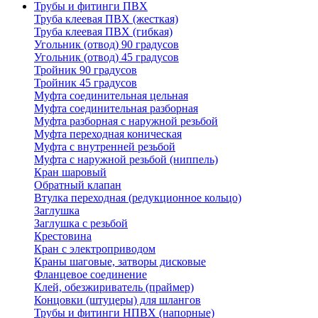
Трубы и фитинги ПВХ
Труба клеевая ПВХ (жесткая)
Труба клеевая ПВХ (гибкая)
Угольник (отвод) 90 градусов
Угольник (отвод) 45 градусов
Тройник 90 градусов
Тройник 45 градусов
Муфта соединительная цельная
Муфта соединительная разборная
Муфта разборная с наружной резьбой
Муфта переходная коническая
Муфта с внутренней резьбой
Муфта с наружной резьбой (ниппель)
Кран шаровый
Обратный клапан
Втулка переходная (редукционное кольцо)
Заглушка
Заглушка с резьбой
Крестовина
Кран с электроприводом
Краны шаговые, затворы дисковые
Фланцевое соединение
Клей, обезжириватель (праймер)
Концовки (штуцеры) для шлангов
Трубы и фитинги НПВХ (напорные)