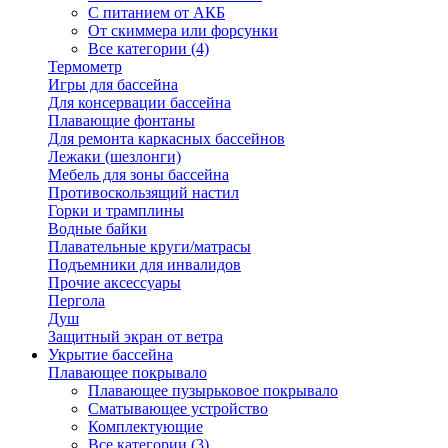
С питанием от АКБ
От скиммера или форсунки
Все категории (4)
Термометр
Игры для бассейна
Для консервации бассейна
Плавающие фонтаны
Для ремонта каркасных бассейнов
Лежаки (шезлонги)
Мебель для зоны бассейна
Противоскользящий настил
Горки и трамплины
Водные байки
Плавательные круги/матрасы
Подъемники для инвалидов
Прочие аксессуары
Пергола
Душ
Защитный экран от ветра
Укрытие бассейна
Плавающее покрывало
Плавающее пузырьковое покрывало
Сматывающее устройство
Комплектующие
Все категории (3)