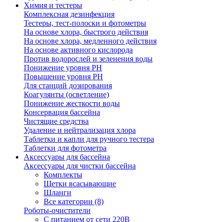
Химия и тестеры
Комплексная дезинфекция
Тестеры, тест-полоски и фотометры
На основе хлора, быстрого действия
На основе хлора, медленного действия
На основе активного кислорода
Против водорослей и зеленения воды
Понижение уровня РН
Повышение уровня РН
Для станций дозирования
Коагулянты (осветление)
Понижение жесткости воды
Консервация бассейна
Чистящие средства
Удаление и нейтрализация хлора
Таблетки и капли для ручного тестера
Таблетки для фотометра
Аксессуары для бассейна
Аксессуары для чистки бассейна
Комплекты
Щетки всасывающие
Шланги
Все категории (8)
Роботы-очистители
С питанием от сети 220В