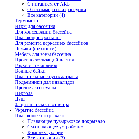
С питанием от АКБ
От скиммера или форсунки
Все категории (4)
Термометр
Игры для бассейна
Для консервации бассейна
Плавающие фонтаны
Для ремонта каркасных бассейнов
Лежаки (шезлонги)
Мебель для зоны бассейна
Противоскользящий настил
Горки и трамплины
Водные байки
Плавательные круги/матрасы
Подъемники для инвалидов
Прочие аксессуары
Пергола
Душ
Защитный экран от ветра
Укрытие бассейна
Плавающее покрывало
Плавающее пузырьковое покрывало
Сматывающее устройство
Комплектующие
Все категории (3)