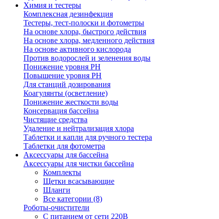
Химия и тестеры
Комплексная дезинфекция
Тестеры, тест-полоски и фотометры
На основе хлора, быстрого действия
На основе хлора, медленного действия
На основе активного кислорода
Против водорослей и зеленения воды
Понижение уровня РН
Повышение уровня РН
Для станций дозирования
Коагулянты (осветление)
Понижение жесткости воды
Консервация бассейна
Чистящие средства
Удаление и нейтрализация хлора
Таблетки и капли для ручного тестера
Таблетки для фотометра
Аксессуары для бассейна
Аксессуары для чистки бассейна
Комплекты
Щетки всасывающие
Шланги
Все категории (8)
Роботы-очистители
С питанием от сети 220В