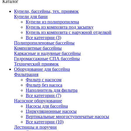
Каталог
Купели, бассейны, тех. приямок
Купели для бани
Купели из полипропилена
Купель из композита под засыпку
Купель из композита с наружной отделкой
Все категории (3)
Полипропиленовые бассейны
Композитные бассейны
Каркасные и надувные бассейны
Гидромассажные СПА бассейны
Технический приямок
Оборудование для бассейна
Фильтрация
Фильтр с насосом
Фильтр без насоса
Наполнитель для фильтра
Все категории (7)
Насосное оборудование
Насосы для бассейна
Циркуляционные насосы
Вертикальные многоступенчатые насосы
Все категории (10)
Лестницы и поручни