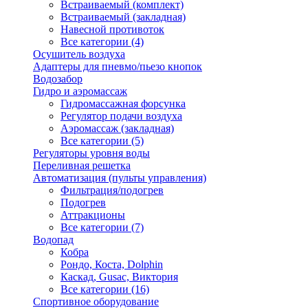
Встраиваемый (комплект)
Встраиваемый (закладная)
Навесной противоток
Все категории (4)
Осушитель воздуха
Адаптеры для пневмо/пьезо кнопок
Водозабор
Гидро и аэромассаж
Гидромассажная форсунка
Регулятор подачи воздуха
Аэромассаж (закладная)
Все категории (5)
Регуляторы уровня воды
Переливная решетка
Автоматизация (пульты управления)
Фильтрация/подогрев
Подогрев
Аттракционы
Все категории (7)
Водопад
Кобра
Рондо, Коста, Dolphin
Каскад, Gusac, Виктория
Все категории (16)
Спортивное оборудование