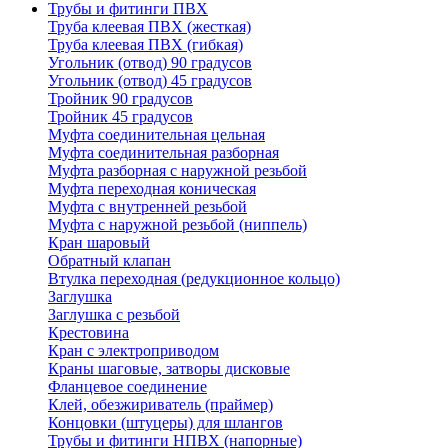
Трубы и фитинги ПВХ
Труба клеевая ПВХ (жесткая)
Труба клеевая ПВХ (гибкая)
Угольник (отвод) 90 градусов
Угольник (отвод) 45 градусов
Тройник 90 градусов
Тройник 45 градусов
Муфта соединительная цельная
Муфта соединительная разборная
Муфта разборная с наружной резьбой
Муфта переходная коническая
Муфта с внутренней резьбой
Муфта с наружной резьбой (ниппель)
Кран шаровый
Обратный клапан
Втулка переходная (редукционное кольцо)
Заглушка
Заглушка с резьбой
Крестовина
Кран с электроприводом
Краны шаговые, затворы дисковые
Фланцевое соединение
Клей, обезжириватель (праймер)
Концовки (штуцеры) для шлангов
Трубы и фитинги НПВХ (напорные)