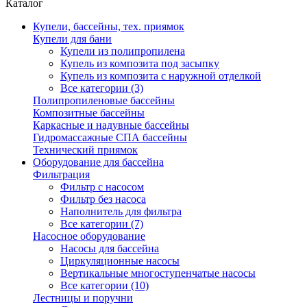
Каталог
Купели, бассейны, тех. приямок
Купели для бани
Купели из полипропилена
Купель из композита под засыпку
Купель из композита с наружной отделкой
Все категории (3)
Полипропиленовые бассейны
Композитные бассейны
Каркасные и надувные бассейны
Гидромассажные СПА бассейны
Технический приямок
Оборудование для бассейна
Фильтрация
Фильтр с насосом
Фильтр без насоса
Наполнитель для фильтра
Все категории (7)
Насосное оборудование
Насосы для бассейна
Циркуляционные насосы
Вертикальные многоступенчатые насосы
Все категории (10)
Лестницы и поручни