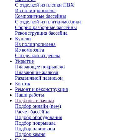
С отделкой из пленки ПВХ
Из полипропилена
Композитные бассейны
С отделкой из плитки/мозаики
Сборно-разборные бассейны
Реконструкция бассейна
Купели
Из полипропилена
Из композита
С отделкой из дерева
Укрытие
Плавающее покрывало
Плавающие жалюзи
Раздвижной павильон
Бортик
Ремонт и реконструкция
Наши работы
Подборы и заявки
Подбор онлайн (new)
Расчет бассейна
Подбор оборудования
Подбор покрывала
Подбор павильона
Подбор камня
О нас