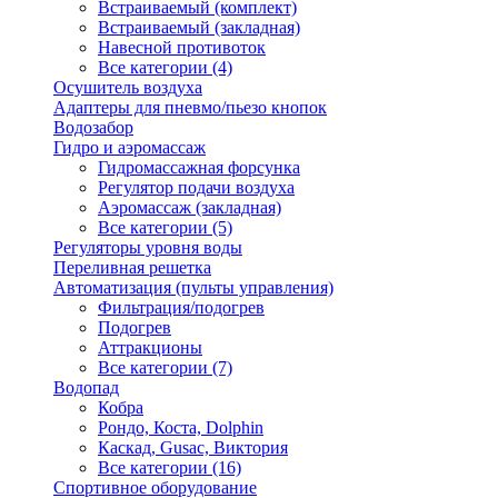
Встраиваемый (комплект)
Встраиваемый (закладная)
Навесной противоток
Все категории (4)
Осушитель воздуха
Адаптеры для пневмо/пьезо кнопок
Водозабор
Гидро и аэромассаж
Гидромассажная форсунка
Регулятор подачи воздуха
Аэромассаж (закладная)
Все категории (5)
Регуляторы уровня воды
Переливная решетка
Автоматизация (пульты управления)
Фильтрация/подогрев
Подогрев
Аттракционы
Все категории (7)
Водопад
Кобра
Рондо, Коста, Dolphin
Каскад, Gusac, Виктория
Все категории (16)
Спортивное оборудование