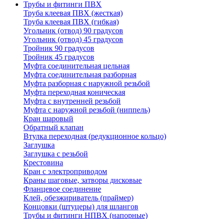
Трубы и фитинги ПВХ
Труба клеевая ПВХ (жесткая)
Труба клеевая ПВХ (гибкая)
Угольник (отвод) 90 градусов
Угольник (отвод) 45 градусов
Тройник 90 градусов
Тройник 45 градусов
Муфта соединительная цельная
Муфта соединительная разборная
Муфта разборная с наружной резьбой
Муфта переходная коническая
Муфта с внутренней резьбой
Муфта с наружной резьбой (ниппель)
Кран шаровый
Обратный клапан
Втулка переходная (редукционное кольцо)
Заглушка
Заглушка с резьбой
Крестовина
Кран с электроприводом
Краны шаговые, затворы дисковые
Фланцевое соединение
Клей, обезжириватель (праймер)
Концовки (штуцеры) для шлангов
Трубы и фитинги НПВХ (напорные)