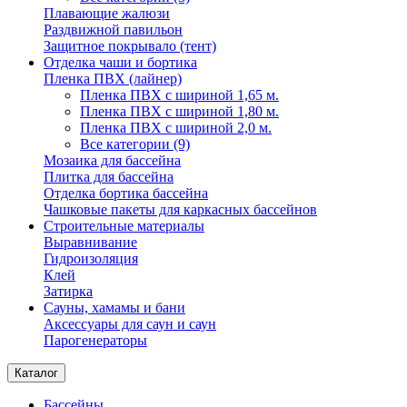
Плавающие жалюзи
Раздвижной павильон
Защитное покрывало (тент)
Отделка чаши и бортика
Пленка ПВХ (лайнер)
Пленка ПВХ с шириной 1,65 м.
Пленка ПВХ с шириной 1,80 м.
Пленка ПВХ с шириной 2,0 м.
Все категории (9)
Мозаика для бассейна
Плитка для бассейна
Отделка бортика бассейна
Чашковые пакеты для каркасных бассейнов
Строительные материалы
Выравнивание
Гидроизоляция
Клей
Затирка
Сауны, хамамы и бани
Аксессуары для саун и саун
Парогенераторы
Каталог
Бассейны