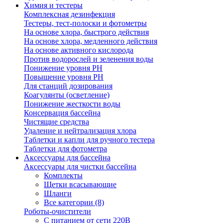
Химия и тестеры
Комплексная дезинфекция
Тестеры, тест-полоски и фотометры
На основе хлора, быстрого действия
На основе хлора, медленного действия
На основе активного кислорода
Против водорослей и зеленения воды
Понижение уровня РН
Повышение уровня РН
Для станций дозирования
Коагулянты (осветление)
Понижение жесткости воды
Консервация бассейна
Чистящие средства
Удаление и нейтрализация хлора
Таблетки и капли для ручного тестера
Таблетки для фотометра
Аксессуары для бассейна
Аксессуары для чистки бассейна
Комплекты
Щетки всасывающие
Шланги
Все категории (8)
Роботы-очистители
С питанием от сети 220В