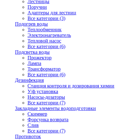
Лестницы
Поручни
Адаптеры для лестниц
Все категории (3)
Подогрев воды
Теплообменник
Электронагреватель
Тепловой насос
Все категории (6)
Подсветка воды
Прожектор
Лампа
Трансформатор
Все категории (6)
Дезинфекция
Станция контроля и дозирования химии
У/ф установка
Насосы-дозаторы
Все категории (7)
Закладные элементы водоподготовки
Скиммер
Форсунка возврата
Слив
Все категории (7)
Противоток