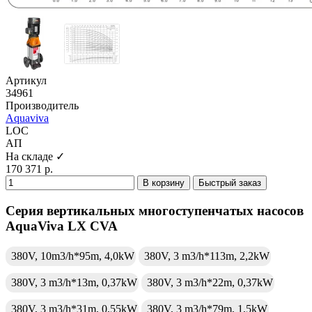
Артикул
34961
Производитель
Aquaviva
LOC
АП
На складе ✓
170 371 р.
В корзину
Быстрый заказ
Серия вертикальных многоступенчатых насосов
AquaViva LX CVA
380V, 10m3/h*95m, 4,0kW
380V, 3 m3/h*113m, 2,2kW
380V, 3 m3/h*13m, 0,37kW
380V, 3 m3/h*22m, 0,37kW
380V, 3 m3/h*31m, 0,55kW
380V, 3 m3/h*79m, 1,5kW