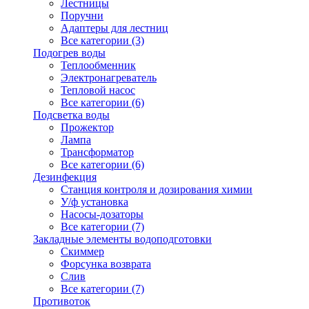
Лестницы
Поручни
Адаптеры для лестниц
Все категории (3)
Подогрев воды
Теплообменник
Электронагреватель
Тепловой насос
Все категории (6)
Подсветка воды
Прожектор
Лампа
Трансформатор
Все категории (6)
Дезинфекция
Станция контроля и дозирования химии
У/ф установка
Насосы-дозаторы
Все категории (7)
Закладные элементы водоподготовки
Скиммер
Форсунка возврата
Слив
Все категории (7)
Противоток