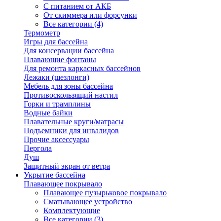
С питанием от АКБ
От скиммера или форсунки
Все категории (4)
Термометр
Игры для бассейна
Для консервации бассейна
Плавающие фонтаны
Для ремонта каркасных бассейнов
Лежаки (шезлонги)
Мебель для зоны бассейна
Противоскользящий настил
Горки и трамплины
Водные байки
Плавательные круги/матрасы
Подъемники для инвалидов
Прочие аксессуары
Пергола
Душ
Защитный экран от ветра
Укрытие бассейна
Плавающее покрывало
Плавающее пузырьковое покрывало
Сматывающее устройство
Комплектующие
Все категории (3)