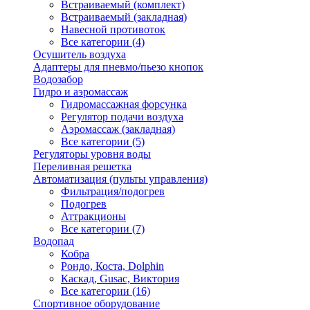
Встраиваемый (комплект)
Встраиваемый (закладная)
Навесной противоток
Все категории (4)
Осушитель воздуха
Адаптеры для пневмо/пьезо кнопок
Водозабор
Гидро и аэромассаж
Гидромассажная форсунка
Регулятор подачи воздуха
Аэромассаж (закладная)
Все категории (5)
Регуляторы уровня воды
Переливная решетка
Автоматизация (пульты управления)
Фильтрация/подогрев
Подогрев
Аттракционы
Все категории (7)
Водопад
Кобра
Рондо, Коста, Dolphin
Каскад, Gusac, Виктория
Все категории (16)
Спортивное оборудование