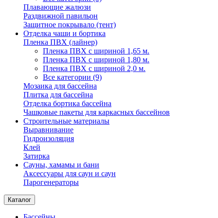
Плавающие жалюзи
Раздвижной павильон
Защитное покрывало (тент)
Отделка чаши и бортика
Пленка ПВХ (лайнер)
Пленка ПВХ с шириной 1,65 м.
Пленка ПВХ с шириной 1,80 м.
Пленка ПВХ с шириной 2,0 м.
Все категории (9)
Мозаика для бассейна
Плитка для бассейна
Отделка бортика бассейна
Чашковые пакеты для каркасных бассейнов
Строительные материалы
Выравнивание
Гидроизоляция
Клей
Затирка
Сауны, хамамы и бани
Аксессуары для саун и саун
Парогенераторы
Каталог
Бассейны