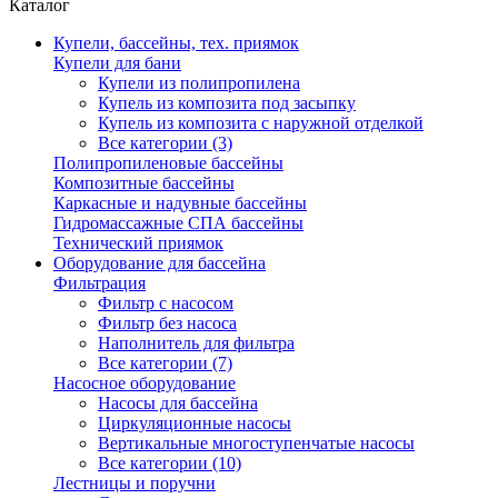
Каталог
Купели, бассейны, тех. приямок
Купели для бани
Купели из полипропилена
Купель из композита под засыпку
Купель из композита с наружной отделкой
Все категории (3)
Полипропиленовые бассейны
Композитные бассейны
Каркасные и надувные бассейны
Гидромассажные СПА бассейны
Технический приямок
Оборудование для бассейна
Фильтрация
Фильтр с насосом
Фильтр без насоса
Наполнитель для фильтра
Все категории (7)
Насосное оборудование
Насосы для бассейна
Циркуляционные насосы
Вертикальные многоступенчатые насосы
Все категории (10)
Лестницы и поручни