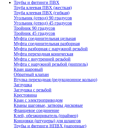
Трубы и фитинги ПВХ
Труба клеевая ПВХ (жесткая)
Труба клеевая ПВХ (гибкая)
Угольник (отвод) 90 градусов
Угольник (отвод) 45 градусов
Тройник 90 градусов
Тройник 45 градусов
Муфта соединительная цельная
Муфта соединительная разборная
Муфта разборная с наружной резьбой
Муфта переходная коническая
Муфта с внутренней резьбой
Муфта с наружной резьбой (ниппель)
Кран шаровый
Обратный клапан
Втулка переходная (редукционное кольцо)
Заглушка
Заглушка с резьбой
Крестовина
Кран с электроприводом
Краны шаговые, затворы дисковые
Фланцевое соединение
Клей, обезжириватель (праймер)
Концовки (штуцеры) для шлангов
Трубы и фитинги НПВХ (напорные)