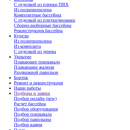
С отделкой из пленки ПВХ
Из полипропилена
Композитные бассейны
С отделкой из плитки/мозаики
Сборно-разборные бассейны
Реконструкция бассейна
Купели
Из полипропилена
Из композита
С отделкой из дерева
Укрытие
Плавающее покрывало
Плавающие жалюзи
Раздвижной павильон
Бортик
Ремонт и реконструкция
Наши работы
Подборы и заявки
Подбор онлайн (new)
Расчет бассейна
Подбор оборудования
Подбор покрывала
Подбор павильона
Подбор камня
О нас