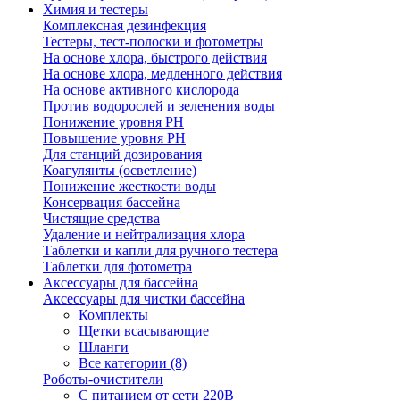
Химия и тестеры
Комплексная дезинфекция
Тестеры, тест-полоски и фотометры
На основе хлора, быстрого действия
На основе хлора, медленного действия
На основе активного кислорода
Против водорослей и зеленения воды
Понижение уровня РН
Повышение уровня РН
Для станций дозирования
Коагулянты (осветление)
Понижение жесткости воды
Консервация бассейна
Чистящие средства
Удаление и нейтрализация хлора
Таблетки и капли для ручного тестера
Таблетки для фотометра
Аксессуары для бассейна
Аксессуары для чистки бассейна
Комплекты
Щетки всасывающие
Шланги
Все категории (8)
Роботы-очистители
С питанием от сети 220В