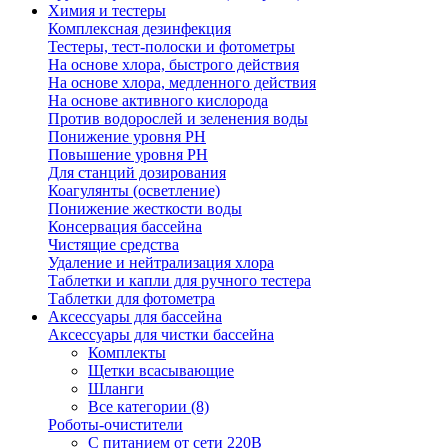
Химия и тестеры
Комплексная дезинфекция
Тестеры, тест-полоски и фотометры
На основе хлора, быстрого действия
На основе хлора, медленного действия
На основе активного кислорода
Против водорослей и зеленения воды
Понижение уровня РН
Повышение уровня РН
Для станций дозирования
Коагулянты (осветление)
Понижение жесткости воды
Консервация бассейна
Чистящие средства
Удаление и нейтрализация хлора
Таблетки и капли для ручного тестера
Таблетки для фотометра
Аксессуары для бассейна
Аксессуары для чистки бассейна
Комплекты
Щетки всасывающие
Шланги
Все категории (8)
Роботы-очистители
С питанием от сети 220В