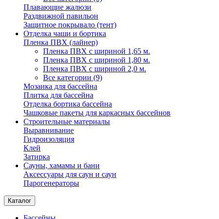
Плавающие жалюзи
Раздвижной павильон
Защитное покрывало (тент)
Отделка чаши и бортика
Пленка ПВХ (лайнер)
Пленка ПВХ с шириной 1,65 м.
Пленка ПВХ с шириной 1,80 м.
Пленка ПВХ с шириной 2,0 м.
Все категории (9)
Мозаика для бассейна
Плитка для бассейна
Отделка бортика бассейна
Чашковые пакеты для каркасных бассейнов
Строительные материалы
Выравнивание
Гидроизоляция
Клей
Затирка
Сауны, хамамы и бани
Аксессуары для саун и саун
Парогенераторы
Каталог
Бассейны