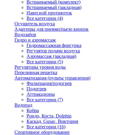
Встраиваемый (комплект)
Встраиваемый (закладная)
Навесной противоток
Все категории (4)
Осушитель воздуха
Адаптеры для пневмо/пьезо кнопок
Водозабор
Гидро и аэромассаж
Гидромассажная форсунка
Регулятор подачи воздуха
Аэромассаж (закладная)
Все категории (5)
Регуляторы уровня воды
Переливная решетка
Автоматизация (пульты управления)
Фильтрация/подогрев
Подогрев
Аттракционы
Все категории (7)
Водопад
Кобра
Рондо, Коста, Dolphin
Каскад, Gusac, Виктория
Все категории (16)
Спортивное оборудование