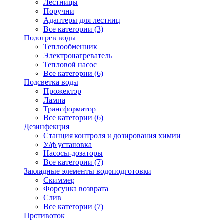
Лестницы
Поручни
Адаптеры для лестниц
Все категории (3)
Подогрев воды
Теплообменник
Электронагреватель
Тепловой насос
Все категории (6)
Подсветка воды
Прожектор
Лампа
Трансформатор
Все категории (6)
Дезинфекция
Станция контроля и дозирования химии
У/ф установка
Насосы-дозаторы
Все категории (7)
Закладные элементы водоподготовки
Скиммер
Форсунка возврата
Слив
Все категории (7)
Противоток