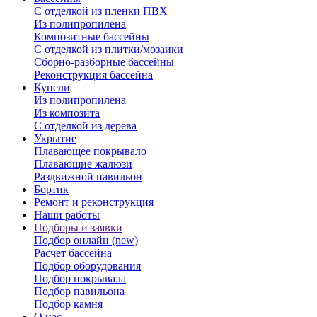
С отделкой из пленки ПВХ
Из полипропилена
Композитные бассейны
С отделкой из плитки/мозаики
Сборно-разборные бассейны
Реконструкция бассейна
Купели
Из полипропилена
Из композита
С отделкой из дерева
Укрытие
Плавающее покрывало
Плавающие жалюзи
Раздвижной павильон
Бортик
Ремонт и реконструкция
Наши работы
Подборы и заявки
Подбор онлайн (new)
Расчет бассейна
Подбор оборудования
Подбор покрывала
Подбор павильона
Подбор камня
О нас