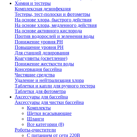
Химия и тестеры
Комплексная дезинфекция
Тестеры, тест-полоски и фотометры
На основе хлора, быстрого действия
На основе хлора, медленного действия
На основе активного кислорода
Против водорослей и зеленения воды
Понижение уровня РН
Повышение уровня РН
Для станций дозирования
Коагулянты (осветление)
Понижение жесткости воды
Консервация бассейна
Чистящие средства
Удаление и нейтрализация хлора
Таблетки и капли для ручного тестера
Таблетки для фотометра
Аксессуары для бассейна
Аксессуары для чистки бассейна
Комплекты
Щетки всасывающие
Шланги
Все категории (8)
Роботы-очистители
С питанием от сети 220В