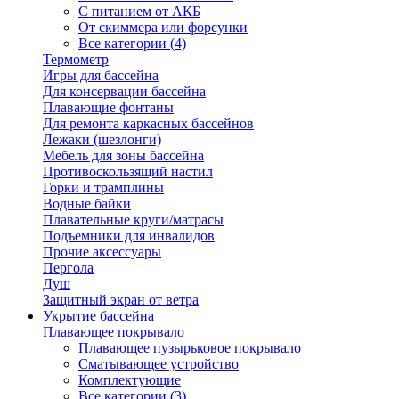
С питанием от АКБ
От скиммера или форсунки
Все категории (4)
Термометр
Игры для бассейна
Для консервации бассейна
Плавающие фонтаны
Для ремонта каркасных бассейнов
Лежаки (шезлонги)
Мебель для зоны бассейна
Противоскользящий настил
Горки и трамплины
Водные байки
Плавательные круги/матрасы
Подъемники для инвалидов
Прочие аксессуары
Пергола
Душ
Защитный экран от ветра
Укрытие бассейна
Плавающее покрывало
Плавающее пузырьковое покрывало
Сматывающее устройство
Комплектующие
Все категории (3)