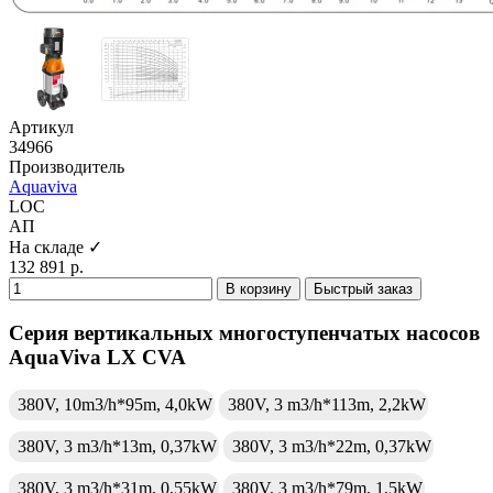
Артикул
34966
Производитель
Aquaviva
LOC
АП
На складе ✓
132 891 р.
В корзину
Быстрый заказ
Серия вертикальных многоступенчатых насосов
AquaViva LX CVA
380V, 10m3/h*95m, 4,0kW
380V, 3 m3/h*113m, 2,2kW
380V, 3 m3/h*13m, 0,37kW
380V, 3 m3/h*22m, 0,37kW
380V, 3 m3/h*31m, 0,55kW
380V, 3 m3/h*79m, 1,5kW