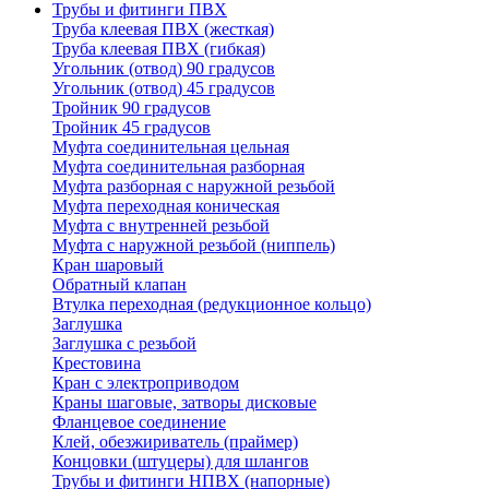
Трубы и фитинги ПВХ
Труба клеевая ПВХ (жесткая)
Труба клеевая ПВХ (гибкая)
Угольник (отвод) 90 градусов
Угольник (отвод) 45 градусов
Тройник 90 градусов
Тройник 45 градусов
Муфта соединительная цельная
Муфта соединительная разборная
Муфта разборная с наружной резьбой
Муфта переходная коническая
Муфта с внутренней резьбой
Муфта с наружной резьбой (ниппель)
Кран шаровый
Обратный клапан
Втулка переходная (редукционное кольцо)
Заглушка
Заглушка с резьбой
Крестовина
Кран с электроприводом
Краны шаговые, затворы дисковые
Фланцевое соединение
Клей, обезжириватель (праймер)
Концовки (штуцеры) для шлангов
Трубы и фитинги НПВХ (напорные)