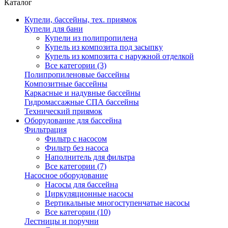
Каталог
Купели, бассейны, тех. приямок
Купели для бани
Купели из полипропилена
Купель из композита под засыпку
Купель из композита с наружной отделкой
Все категории (3)
Полипропиленовые бассейны
Композитные бассейны
Каркасные и надувные бассейны
Гидромассажные СПА бассейны
Технический приямок
Оборудование для бассейна
Фильтрация
Фильтр с насосом
Фильтр без насоса
Наполнитель для фильтра
Все категории (7)
Насосное оборудование
Насосы для бассейна
Циркуляционные насосы
Вертикальные многоступенчатые насосы
Все категории (10)
Лестницы и поручни