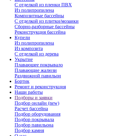
С отделкой из пленки ПВХ
Из полипропилена
Композитные бассейны
С отделкой из плитки/мозаики
Сборно-разборные бассейны
Реконструкция бассейна
Купели
Из полипропилена
Из композита
С отделкой из дерева
Укрытие
Плавающее покрывало
Плавающие жалюзи
Раздвижной павильон
Бортик
Ремонт и реконструкция
Наши работы
Подборы и заявки
Подбор онлайн (new)
Расчет бассейна
Подбор оборудования
Подбор покрывала
Подбор павильона
Подбор камня
О нас