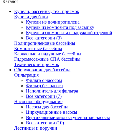
Каталог
Купели, бассейны, тех. приямок
Купели для бани
Купели из полипропилена
Купель из композита под засыпку
Купель из композита с наружной отделкой
Все категории (3)
Полипропиленовые бассейны
Композитные бассейны
Каркасные и надувные бассейны
Гидромассажные СПА бассейны
Технический приямок
Оборудование для бассейна
Фильтрация
Фильтр с насосом
Фильтр без насоса
Наполнитель для фильтра
Все категории (7)
Насосное оборудование
Насосы для бассейна
Циркуляционные насосы
Вертикальные многоступенчатые насосы
Все категории (10)
Лестницы и поручни