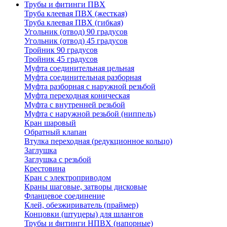
Трубы и фитинги ПВХ
Труба клеевая ПВХ (жесткая)
Труба клеевая ПВХ (гибкая)
Угольник (отвод) 90 градусов
Угольник (отвод) 45 градусов
Тройник 90 градусов
Тройник 45 градусов
Муфта соединительная цельная
Муфта соединительная разборная
Муфта разборная с наружной резьбой
Муфта переходная коническая
Муфта с внутренней резьбой
Муфта с наружной резьбой (ниппель)
Кран шаровый
Обратный клапан
Втулка переходная (редукционное кольцо)
Заглушка
Заглушка с резьбой
Крестовина
Кран с электроприводом
Краны шаговые, затворы дисковые
Фланцевое соединение
Клей, обезжириватель (праймер)
Концовки (штуцеры) для шлангов
Трубы и фитинги НПВХ (напорные)