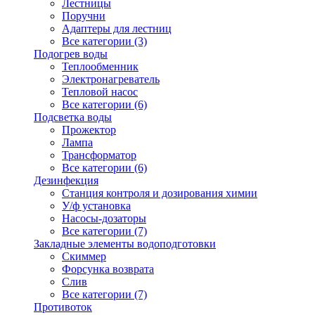
Лестницы
Поручни
Адаптеры для лестниц
Все категории (3)
Подогрев воды
Теплообменник
Электронагреватель
Тепловой насос
Все категории (6)
Подсветка воды
Прожектор
Лампа
Трансформатор
Все категории (6)
Дезинфекция
Станция контроля и дозирования химии
У/ф установка
Насосы-дозаторы
Все категории (7)
Закладные элементы водоподготовки
Скиммер
Форсунка возврата
Слив
Все категории (7)
Противоток