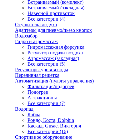
Встраиваемый (комплект)
Встраиваемый (закладная)
Навесной противоток
Все категории (4)
Осушитель воздуха
Адаптеры для пневмо/пьезо кнопок
Водозабор
Гидро и аэромассаж
Гидромассажная форсунка
Регулятор подачи воздуха
Аэромассаж (закладная)
Все категории (5)
Регуляторы уровня воды
Переливная решетка
Автоматизация (пульты управления)
Фильтрация/подогрев
Подогрев
Аттракционы
Все категории (7)
Водопад
Кобра
Рондо, Коста, Dolphin
Каскад, Gusac, Виктория
Все категории (16)
Спортивное оборудование