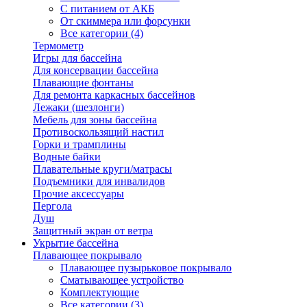
С питанием от АКБ
От скиммера или форсунки
Все категории (4)
Термометр
Игры для бассейна
Для консервации бассейна
Плавающие фонтаны
Для ремонта каркасных бассейнов
Лежаки (шезлонги)
Мебель для зоны бассейна
Противоскользящий настил
Горки и трамплины
Водные байки
Плавательные круги/матрасы
Подъемники для инвалидов
Прочие аксессуары
Пергола
Душ
Защитный экран от ветра
Укрытие бассейна
Плавающее покрывало
Плавающее пузырьковое покрывало
Сматывающее устройство
Комплектующие
Все категории (3)