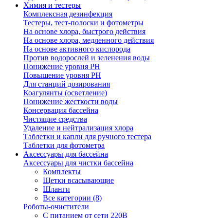
Химия и тестеры
Комплексная дезинфекция
Тестеры, тест-полоски и фотометры
На основе хлора, быстрого действия
На основе хлора, медленного действия
На основе активного кислорода
Против водорослей и зеленения воды
Понижение уровня РН
Повышение уровня РН
Для станций дозирования
Коагулянты (осветление)
Понижение жесткости воды
Консервация бассейна
Чистящие средства
Удаление и нейтрализация хлора
Таблетки и капли для ручного тестера
Таблетки для фотометра
Аксессуары для бассейна
Аксессуары для чистки бассейна
Комплекты
Щетки всасывающие
Шланги
Все категории (8)
Роботы-очистители
С питанием от сети 220В