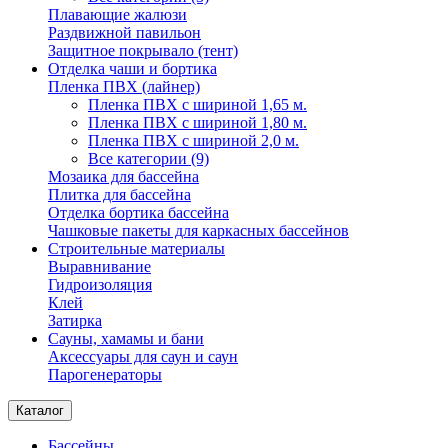
Плавающие жалюзи
Раздвижной павильон
Защитное покрывало (тент)
Отделка чаши и бортика
Пленка ПВХ (лайнер)
Пленка ПВХ с шириной 1,65 м.
Пленка ПВХ с шириной 1,80 м.
Пленка ПВХ с шириной 2,0 м.
Все категории (9)
Мозаика для бассейна
Плитка для бассейна
Отделка бортика бассейна
Чашковые пакеты для каркасных бассейнов
Строительные материалы
Выравнивание
Гидроизоляция
Клей
Затирка
Сауны, хамамы и бани
Аксессуары для саун и саун
Парогенераторы
Каталог
Бассейны