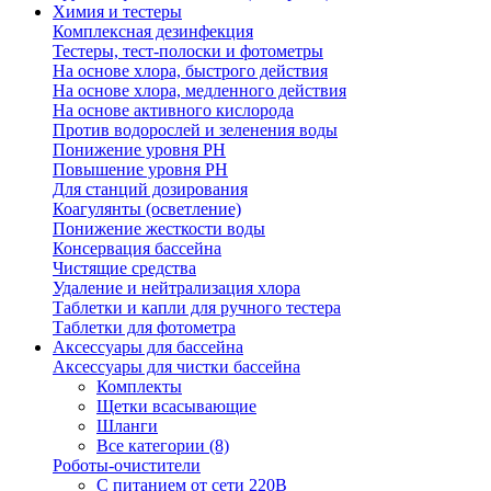
Химия и тестеры
Комплексная дезинфекция
Тестеры, тест-полоски и фотометры
На основе хлора, быстрого действия
На основе хлора, медленного действия
На основе активного кислорода
Против водорослей и зеленения воды
Понижение уровня РН
Повышение уровня РН
Для станций дозирования
Коагулянты (осветление)
Понижение жесткости воды
Консервация бассейна
Чистящие средства
Удаление и нейтрализация хлора
Таблетки и капли для ручного тестера
Таблетки для фотометра
Аксессуары для бассейна
Аксессуары для чистки бассейна
Комплекты
Щетки всасывающие
Шланги
Все категории (8)
Роботы-очистители
С питанием от сети 220В