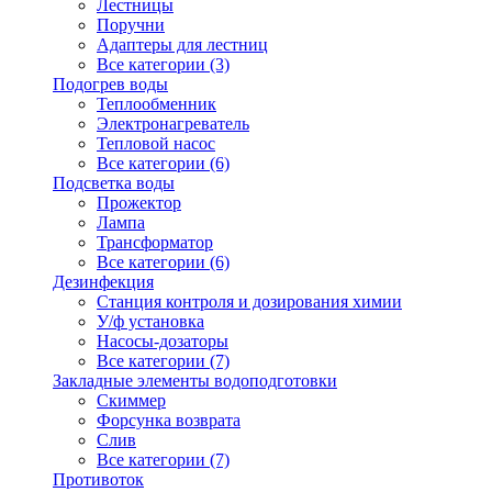
Лестницы
Поручни
Адаптеры для лестниц
Все категории (3)
Подогрев воды
Теплообменник
Электронагреватель
Тепловой насос
Все категории (6)
Подсветка воды
Прожектор
Лампа
Трансформатор
Все категории (6)
Дезинфекция
Станция контроля и дозирования химии
У/ф установка
Насосы-дозаторы
Все категории (7)
Закладные элементы водоподготовки
Скиммер
Форсунка возврата
Слив
Все категории (7)
Противоток