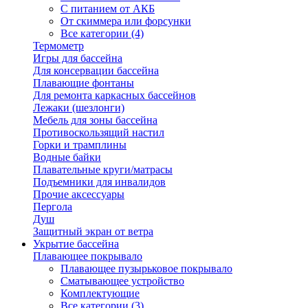
С питанием от АКБ
От скиммера или форсунки
Все категории (4)
Термометр
Игры для бассейна
Для консервации бассейна
Плавающие фонтаны
Для ремонта каркасных бассейнов
Лежаки (шезлонги)
Мебель для зоны бассейна
Противоскользящий настил
Горки и трамплины
Водные байки
Плавательные круги/матрасы
Подъемники для инвалидов
Прочие аксессуары
Пергола
Душ
Защитный экран от ветра
Укрытие бассейна
Плавающее покрывало
Плавающее пузырьковое покрывало
Сматывающее устройство
Комплектующие
Все категории (3)