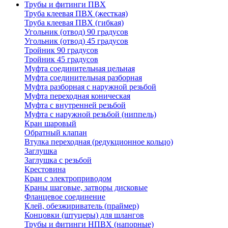
Трубы и фитинги ПВХ
Труба клеевая ПВХ (жесткая)
Труба клеевая ПВХ (гибкая)
Угольник (отвод) 90 градусов
Угольник (отвод) 45 градусов
Тройник 90 градусов
Тройник 45 градусов
Муфта соединительная цельная
Муфта соединительная разборная
Муфта разборная с наружной резьбой
Муфта переходная коническая
Муфта с внутренней резьбой
Муфта с наружной резьбой (ниппель)
Кран шаровый
Обратный клапан
Втулка переходная (редукционное кольцо)
Заглушка
Заглушка с резьбой
Крестовина
Кран с электроприводом
Краны шаговые, затворы дисковые
Фланцевое соединение
Клей, обезжириватель (праймер)
Концовки (штуцеры) для шлангов
Трубы и фитинги НПВХ (напорные)