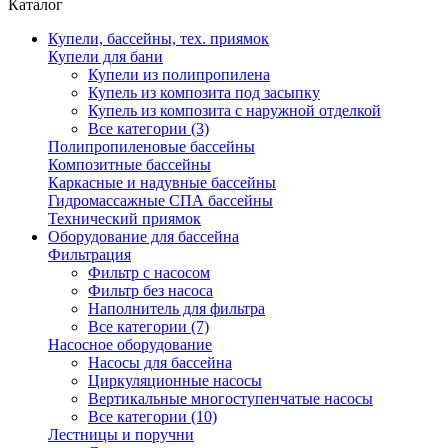
Каталог
Купели, бассейны, тех. приямок
Купели для бани
Купели из полипропилена
Купель из композита под засыпку
Купель из композита с наружной отделкой
Все категории (3)
Полипропиленовые бассейны
Композитные бассейны
Каркасные и надувные бассейны
Гидромассажные СПА бассейны
Технический приямок
Оборудование для бассейна
Фильтрация
Фильтр с насосом
Фильтр без насоса
Наполнитель для фильтра
Все категории (7)
Насосное оборудование
Насосы для бассейна
Циркуляционные насосы
Вертикальные многоступенчатые насосы
Все категории (10)
Лестницы и поручни