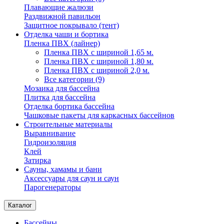
Плавающие жалюзи
Раздвижной павильон
Защитное покрывало (тент)
Отделка чаши и бортика
Пленка ПВХ (лайнер)
Пленка ПВХ с шириной 1,65 м.
Пленка ПВХ с шириной 1,80 м.
Пленка ПВХ с шириной 2,0 м.
Все категории (9)
Мозаика для бассейна
Плитка для бассейна
Отделка бортика бассейна
Чашковые пакеты для каркасных бассейнов
Строительные материалы
Выравнивание
Гидроизоляция
Клей
Затирка
Сауны, хамамы и бани
Аксессуары для саун и саун
Парогенераторы
Каталог
Бассейны