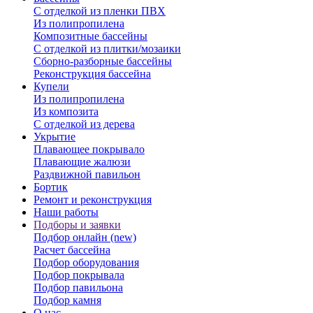
С отделкой из пленки ПВХ
Из полипропилена
Композитные бассейны
С отделкой из плитки/мозаики
Сборно-разборные бассейны
Реконструкция бассейна
Купели
Из полипропилена
Из композита
С отделкой из дерева
Укрытие
Плавающее покрывало
Плавающие жалюзи
Раздвижной павильон
Бортик
Ремонт и реконструкция
Наши работы
Подборы и заявки
Подбор онлайн (new)
Расчет бассейна
Подбор оборудования
Подбор покрывала
Подбор павильона
Подбор камня
О нас