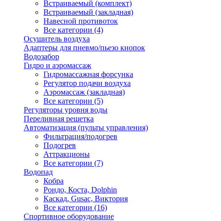
Встраиваемый (комплект)
Встраиваемый (закладная)
Навесной противоток
Все категории (4)
Осушитель воздуха
Адаптеры для пневмо/пьезо кнопок
Водозабор
Гидро и аэромассаж
Гидромассажная форсунка
Регулятор подачи воздуха
Аэромассаж (закладная)
Все категории (5)
Регуляторы уровня воды
Переливная решетка
Автоматизация (пульты управления)
Фильтрация/подогрев
Подогрев
Аттракционы
Все категории (7)
Водопад
Кобра
Рондо, Коста, Dolphin
Каскад, Gusac, Виктория
Все категории (16)
Спортивное оборудование