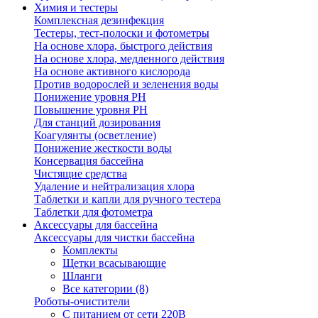
Химия и тестеры
Комплексная дезинфекция
Тестеры, тест-полоски и фотометры
На основе хлора, быстрого действия
На основе хлора, медленного действия
На основе активного кислорода
Против водорослей и зеленения воды
Понижение уровня РН
Повышение уровня РН
Для станций дозирования
Коагулянты (осветление)
Понижение жесткости воды
Консервация бассейна
Чистящие средства
Удаление и нейтрализация хлора
Таблетки и капли для ручного тестера
Таблетки для фотометра
Аксессуары для бассейна
Аксессуары для чистки бассейна
Комплекты
Щетки всасывающие
Шланги
Все категории (8)
Роботы-очистители
С питанием от сети 220В