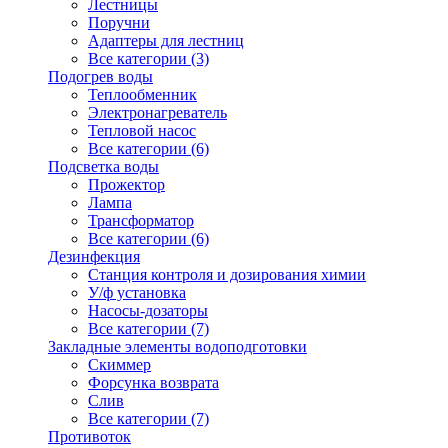
Лестницы
Поручни
Адаптеры для лестниц
Все категории (3)
Подогрев воды
Теплообменник
Электронагреватель
Тепловой насос
Все категории (6)
Подсветка воды
Прожектор
Лампа
Трансформатор
Все категории (6)
Дезинфекция
Станция контроля и дозирования химии
У/ф установка
Насосы-дозаторы
Все категории (7)
Закладные элементы водоподготовки
Скиммер
Форсунка возврата
Слив
Все категории (7)
Противоток