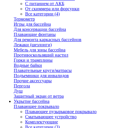
С питанием от АКБ
От скиммера или форсунки
Все категории (4)
Термометр
Игры для бассейна
Для консервации бассейна
Плавающие фонтаны
Для ремонта каркасных бассейнов
Лежаки (шезлонги)
Мебель для зоны бассейна
Противоскользящий настил
Горки и трамплины
Водные байки
Плавательные круги/матрасы
Подъемники для инвалидов
Прочие аксессуары
Пергола
Душ
Защитный экран от ветра
Укрытие бассейна
Плавающее покрывало
Плавающее пузырьковое покрывало
Сматывающее устройство
Комплектующие
Все категории (3)