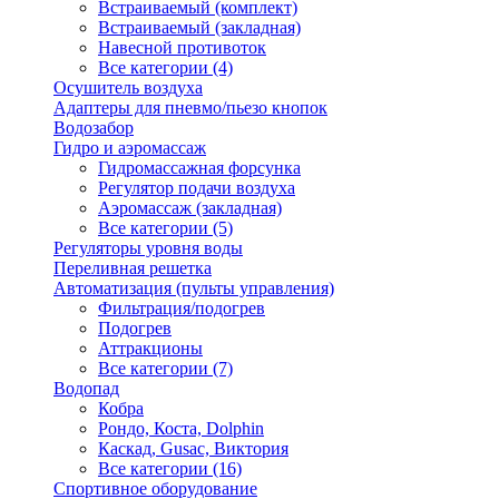
Встраиваемый (комплект)
Встраиваемый (закладная)
Навесной противоток
Все категории (4)
Осушитель воздуха
Адаптеры для пневмо/пьезо кнопок
Водозабор
Гидро и аэромассаж
Гидромассажная форсунка
Регулятор подачи воздуха
Аэромассаж (закладная)
Все категории (5)
Регуляторы уровня воды
Переливная решетка
Автоматизация (пульты управления)
Фильтрация/подогрев
Подогрев
Аттракционы
Все категории (7)
Водопад
Кобра
Рондо, Коста, Dolphin
Каскад, Gusac, Виктория
Все категории (16)
Спортивное оборудование