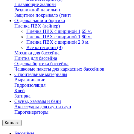
Плавающие жалюзи
Раздвижной павильон
Защитное покрывало (тент)
Отделка чаши и бортика
Пленка ПВХ (лайнер)
Пленка ПВХ с шириной 1,65 м.
Пленка ПВХ с шириной 1,80 м.
Пленка ПВХ с шириной 2,0 м.
Все категории (9)
Мозаика для бассейна
Плитка для бассейна
Отделка бортика бассейна
Чашковые пакеты для каркасных бассейнов
Строительные материалы
Выравнивание
Гидроизоляция
Клей
Затирка
Сауны, хамамы и бани
Аксессуары для саун и саун
Парогенераторы
Каталог
Бассейны