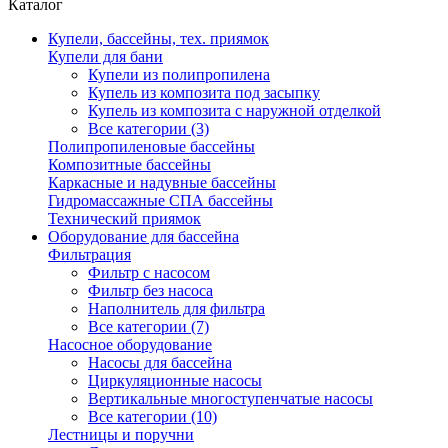
Каталог
Купели, бассейны, тех. приямок
Купели для бани
Купели из полипропилена
Купель из композита под засыпку
Купель из композита с наружной отделкой
Все категории (3)
Полипропиленовые бассейны
Композитные бассейны
Каркасные и надувные бассейны
Гидромассажные СПА бассейны
Технический приямок
Оборудование для бассейна
Фильтрация
Фильтр с насосом
Фильтр без насоса
Наполнитель для фильтра
Все категории (7)
Насосное оборудование
Насосы для бассейна
Циркуляционные насосы
Вертикальные многоступенчатые насосы
Все категории (10)
Лестницы и поручни