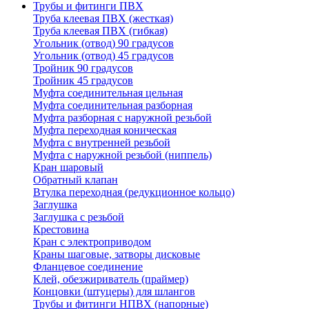
Трубы и фитинги ПВХ
Труба клеевая ПВХ (жесткая)
Труба клеевая ПВХ (гибкая)
Угольник (отвод) 90 градусов
Угольник (отвод) 45 градусов
Тройник 90 градусов
Тройник 45 градусов
Муфта соединительная цельная
Муфта соединительная разборная
Муфта разборная с наружной резьбой
Муфта переходная коническая
Муфта с внутренней резьбой
Муфта с наружной резьбой (ниппель)
Кран шаровый
Обратный клапан
Втулка переходная (редукционное кольцо)
Заглушка
Заглушка с резьбой
Крестовина
Кран с электроприводом
Краны шаговые, затворы дисковые
Фланцевое соединение
Клей, обезжириватель (праймер)
Концовки (штуцеры) для шлангов
Трубы и фитинги НПВХ (напорные)