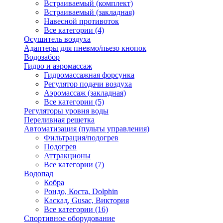
Встраиваемый (комплект)
Встраиваемый (закладная)
Навесной противоток
Все категории (4)
Осушитель воздуха
Адаптеры для пневмо/пьезо кнопок
Водозабор
Гидро и аэромассаж
Гидромассажная форсунка
Регулятор подачи воздуха
Аэромассаж (закладная)
Все категории (5)
Регуляторы уровня воды
Переливная решетка
Автоматизация (пульты управления)
Фильтрация/подогрев
Подогрев
Аттракционы
Все категории (7)
Водопад
Кобра
Рондо, Коста, Dolphin
Каскад, Gusac, Виктория
Все категории (16)
Спортивное оборудование