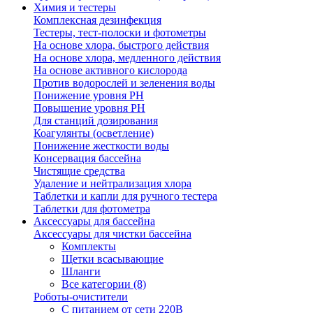
Химия и тестеры
Комплексная дезинфекция
Тестеры, тест-полоски и фотометры
На основе хлора, быстрого действия
На основе хлора, медленного действия
На основе активного кислорода
Против водорослей и зеленения воды
Понижение уровня РН
Повышение уровня РН
Для станций дозирования
Коагулянты (осветление)
Понижение жесткости воды
Консервация бассейна
Чистящие средства
Удаление и нейтрализация хлора
Таблетки и капли для ручного тестера
Таблетки для фотометра
Аксессуары для бассейна
Аксессуары для чистки бассейна
Комплекты
Щетки всасывающие
Шланги
Все категории (8)
Роботы-очистители
С питанием от сети 220В