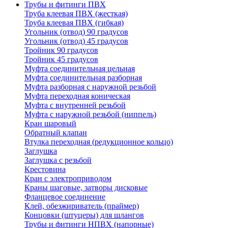
Трубы и фитинги ПВХ
Труба клеевая ПВХ (жесткая)
Труба клеевая ПВХ (гибкая)
Угольник (отвод) 90 градусов
Угольник (отвод) 45 градусов
Тройник 90 градусов
Тройник 45 градусов
Муфта соединительная цельная
Муфта соединительная разборная
Муфта разборная с наружной резьбой
Муфта переходная коническая
Муфта с внутренней резьбой
Муфта с наружной резьбой (ниппель)
Кран шаровый
Обратный клапан
Втулка переходная (редукционное кольцо)
Заглушка
Заглушка с резьбой
Крестовина
Кран с электроприводом
Краны шаговые, затворы дисковые
Фланцевое соединение
Клей, обезжириватель (праймер)
Концовки (штуцеры) для шлангов
Трубы и фитинги НПВХ (напорные)