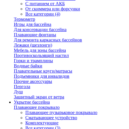
С питанием от АКБ
От скиммера или форсунки
Все категории (4)
Термометр
Игры для бассейна
Для консервации бассейна
Плавающие фонтаны
Для ремонта каркасных бассейнов
Лежаки (шезлонги)
Мебель для зоны бассейна
Противоскользящий настил
Горки и трамплины
Водные байки
Плавательные круги/матрасы
Подъемники для инвалидов
Прочие аксессуары
Пергола
Душ
Защитный экран от ветра
Укрытие бассейна
Плавающее покрывало
Плавающее пузырьковое покрывало
Сматывающее устройство
Комплектующие
Все категории (3)