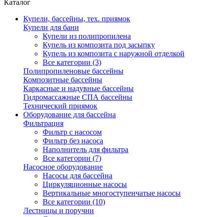
Каталог
Купели, бассейны, тех. приямок
Купели для бани
Купели из полипропилена
Купель из композита под засыпку
Купель из композита с наружной отделкой
Все категории (3)
Полипропиленовые бассейны
Композитные бассейны
Каркасные и надувные бассейны
Гидромассажные СПА бассейны
Технический приямок
Оборудование для бассейна
Фильтрация
Фильтр с насосом
Фильтр без насоса
Наполнитель для фильтра
Все категории (7)
Насосное оборудование
Насосы для бассейна
Циркуляционные насосы
Вертикальные многоступенчатые насосы
Все категории (10)
Лестницы и поручни