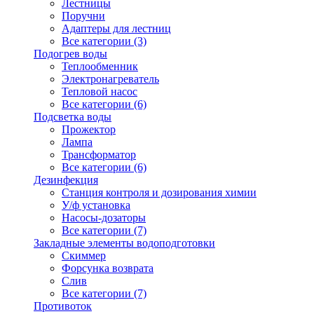
Лестницы
Поручни
Адаптеры для лестниц
Все категории (3)
Подогрев воды
Теплообменник
Электронагреватель
Тепловой насос
Все категории (6)
Подсветка воды
Прожектор
Лампа
Трансформатор
Все категории (6)
Дезинфекция
Станция контроля и дозирования химии
У/ф установка
Насосы-дозаторы
Все категории (7)
Закладные элементы водоподготовки
Скиммер
Форсунка возврата
Слив
Все категории (7)
Противоток