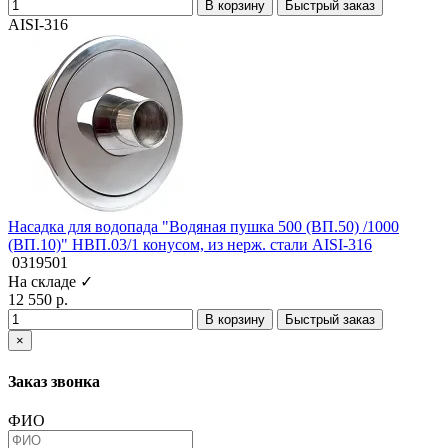
В корзину
Быстрый заказ
AISI-316
Насадка для водопада "Водяная пушка 500 (ВП.50) /1000
(ВП.10)" НВП.03/1 конусом, из нерж. стали AISI-316
0319501
На складе ✓
12 550 р.
В корзину
Быстрый заказ
×
Заказ звонка
ФИО