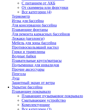
С питанием от АКБ
От скиммера или форсунки
Все категории (4)
Термометр
Игры для бассейна
Для консервации бассейна
Плавающие фонтаны
Для ремонта каркасных бассейнов
Лежаки (шезлонги)
Мебель для зоны бассейна
Противоскользящий настил
Горки и трамплины
Водные байки
Плавательные круги/матрасы
Подъемники для инвалидов
Прочие аксессуары
Пергола
Душ
Защитный экран от ветра
Укрытие бассейна
Плавающее покрывало
Плавающее пузырьковое покрывало
Сматывающее устройство
Комплектующие
Все категории (3)