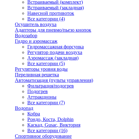
Встраиваемый (комплект)
Встраиваемый (закладная)
Навесной противоток
Все категории (4)
Осушитель воздуха
Адаптеры для пневмо/пьезо кнопок
Водозабор
Гидро и аэромассаж
Гидромассажная форсунка
Регулятор подачи воздуха
Аэромассаж (закладная)
Все категории (5)
Регуляторы уровня воды
Переливная решетка
Автоматизация (пульты управления)
Фильтрация/подогрев
Подогрев
Аттракционы
Все категории (7)
Водопад
Кобра
Рондо, Коста, Dolphin
Каскад, Gusac, Виктория
Все категории (16)
Спортивное оборудование