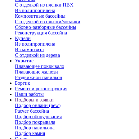
С отделкой из пленки ПВХ
Из полипропилена
Композитные бассейны
С отделкой из плитки/мозаики
Сборно-разборные бассейны
Реконструкция бассейна
Купели
Из полипропилена
Из композита
С отделкой из дерева
Укрытие
Плавающее покрывало
Плавающие жалюзи
Раздвижной павильон
Бортик
Ремонт и реконструкция
Наши работы
Подборы и заявки
Подбор онлайн (new)
Расчет бассейна
Подбор оборудования
Подбор покрывала
Подбор павильона
Подбор камня
О нас