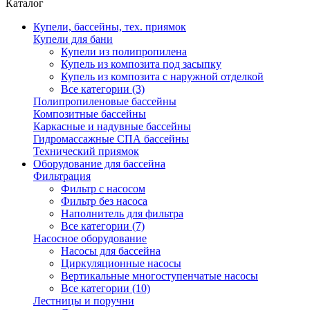
Каталог
Купели, бассейны, тех. приямок
Купели для бани
Купели из полипропилена
Купель из композита под засыпку
Купель из композита с наружной отделкой
Все категории (3)
Полипропиленовые бассейны
Композитные бассейны
Каркасные и надувные бассейны
Гидромассажные СПА бассейны
Технический приямок
Оборудование для бассейна
Фильтрация
Фильтр с насосом
Фильтр без насоса
Наполнитель для фильтра
Все категории (7)
Насосное оборудование
Насосы для бассейна
Циркуляционные насосы
Вертикальные многоступенчатые насосы
Все категории (10)
Лестницы и поручни