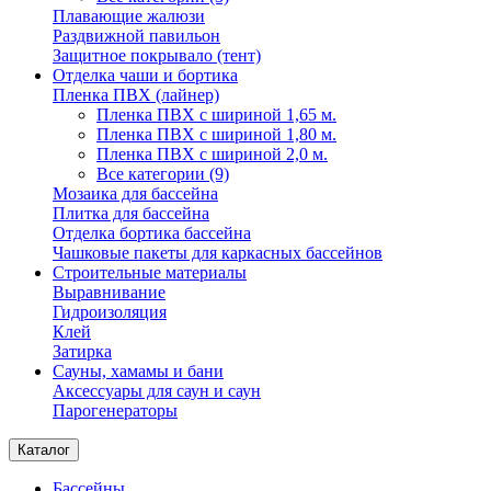
Плавающие жалюзи
Раздвижной павильон
Защитное покрывало (тент)
Отделка чаши и бортика
Пленка ПВХ (лайнер)
Пленка ПВХ с шириной 1,65 м.
Пленка ПВХ с шириной 1,80 м.
Пленка ПВХ с шириной 2,0 м.
Все категории (9)
Мозаика для бассейна
Плитка для бассейна
Отделка бортика бассейна
Чашковые пакеты для каркасных бассейнов
Строительные материалы
Выравнивание
Гидроизоляция
Клей
Затирка
Сауны, хамамы и бани
Аксессуары для саун и саун
Парогенераторы
Каталог
Бассейны