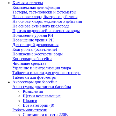
Химия и тестеры
Комплексная дезинфекция
Тестеры, тест-полоски и фотометры
На основе хлора, быстрого действия
На основе хлора, медленного действия
На основе активного кислорода
Против водорослей и зеленения воды
Понижение уровня РН
Повышение уровня РН
Для станций дозирования
Коагулянты (осветление)
Понижение жесткости воды
Консервация бассейна
Чистящие средства
Удаление и нейтрализация хлора
Таблетки и капли для ручного тестера
Таблетки для фотометра
Аксессуары для бассейна
Аксессуары для чистки бассейна
Комплекты
Щетки всасывающие
Шланги
Все категории (8)
Роботы-очистители
С питанием от сети 220В