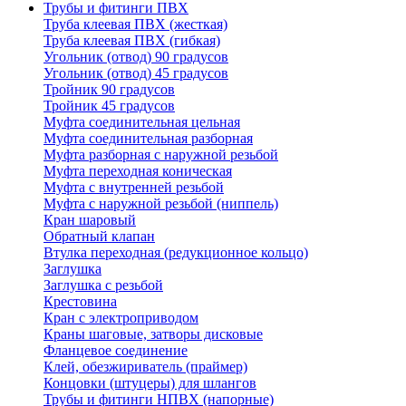
Трубы и фитинги ПВХ
Труба клеевая ПВХ (жесткая)
Труба клеевая ПВХ (гибкая)
Угольник (отвод) 90 градусов
Угольник (отвод) 45 градусов
Тройник 90 градусов
Тройник 45 градусов
Муфта соединительная цельная
Муфта соединительная разборная
Муфта разборная с наружной резьбой
Муфта переходная коническая
Муфта с внутренней резьбой
Муфта с наружной резьбой (ниппель)
Кран шаровый
Обратный клапан
Втулка переходная (редукционное кольцо)
Заглушка
Заглушка с резьбой
Крестовина
Кран с электроприводом
Краны шаговые, затворы дисковые
Фланцевое соединение
Клей, обезжириватель (праймер)
Концовки (штуцеры) для шлангов
Трубы и фитинги НПВХ (напорные)