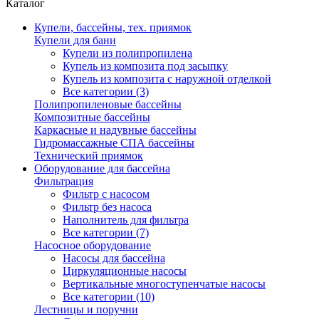
Каталог
Купели, бассейны, тех. приямок
Купели для бани
Купели из полипропилена
Купель из композита под засыпку
Купель из композита с наружной отделкой
Все категории (3)
Полипропиленовые бассейны
Композитные бассейны
Каркасные и надувные бассейны
Гидромассажные СПА бассейны
Технический приямок
Оборудование для бассейна
Фильтрация
Фильтр с насосом
Фильтр без насоса
Наполнитель для фильтра
Все категории (7)
Насосное оборудование
Насосы для бассейна
Циркуляционные насосы
Вертикальные многоступенчатые насосы
Все категории (10)
Лестницы и поручни