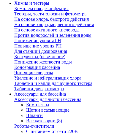
Химия и тестеры
Комплексная дезинфекция
Тестеры, тест-полоски и фотометры
На основе хлора, быстрого действия
На основе хлора, медленного действия
На основе активного кислорода
Против водорослей и зеленения воды
Понижение уровня РН
Повышение уровня РН
Для станций дозирования
Коагулянты (осветление)
Понижение жесткости воды
Консервация бассейна
Чистящие средства
Удаление и нейтрализация хлора
Таблетки и капли для ручного тестера
Таблетки для фотометра
Аксессуары для бассейна
Аксессуары для чистки бассейна
Комплекты
Щетки всасывающие
Шланги
Все категории (8)
Роботы-очистители
С питанием от сети 220В