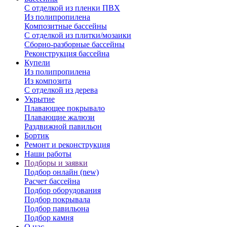
С отделкой из пленки ПВХ
Из полипропилена
Композитные бассейны
С отделкой из плитки/мозаики
Сборно-разборные бассейны
Реконструкция бассейна
Купели
Из полипропилена
Из композита
С отделкой из дерева
Укрытие
Плавающее покрывало
Плавающие жалюзи
Раздвижной павильон
Бортик
Ремонт и реконструкция
Наши работы
Подборы и заявки
Подбор онлайн (new)
Расчет бассейна
Подбор оборудования
Подбор покрывала
Подбор павильона
Подбор камня
О нас