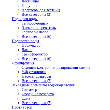
Лестницы
Поручни
Адаптеры для лестниц
Все категории (3)
Подогрев воды
Теплообменник
Электронагреватель
Тепловой насос
Все категории (6)
Подсветка воды
Прожектор
Лампа
Трансформатор
Все категории (6)
Дезинфекция
Станция контроля и дозирования химии
У/ф установка
Насосы-дозаторы
Все категории (7)
Закладные элементы водоподготовки
Скиммер
Форсунка возврата
Слив
Все категории (7)
Противоток