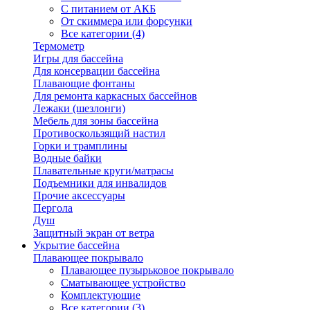
С питанием от АКБ
От скиммера или форсунки
Все категории (4)
Термометр
Игры для бассейна
Для консервации бассейна
Плавающие фонтаны
Для ремонта каркасных бассейнов
Лежаки (шезлонги)
Мебель для зоны бассейна
Противоскользящий настил
Горки и трамплины
Водные байки
Плавательные круги/матрасы
Подъемники для инвалидов
Прочие аксессуары
Пергола
Душ
Защитный экран от ветра
Укрытие бассейна
Плавающее покрывало
Плавающее пузырьковое покрывало
Сматывающее устройство
Комплектующие
Все категории (3)