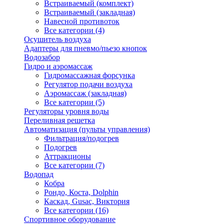
Встраиваемый (комплект)
Встраиваемый (закладная)
Навесной противоток
Все категории (4)
Осушитель воздуха
Адаптеры для пневмо/пьезо кнопок
Водозабор
Гидро и аэромассаж
Гидромассажная форсунка
Регулятор подачи воздуха
Аэромассаж (закладная)
Все категории (5)
Регуляторы уровня воды
Переливная решетка
Автоматизация (пульты управления)
Фильтрация/подогрев
Подогрев
Аттракционы
Все категории (7)
Водопад
Кобра
Рондо, Коста, Dolphin
Каскад, Gusac, Виктория
Все категории (16)
Спортивное оборудование