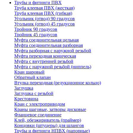
Трубы и фитинги ПВХ
Труба клеевая ПВХ (жесткая)
Труба клеевая ПВХ (гибкая)
Угольник (отвод) 90 градусов
Угольник (отвод) 45 градусов
Тройник 90 градусов
Тройник 45 градусов
Муфта соединительная цельная
Муфта соединительная разборная
Муфта разборная с наружной резьбой
Муфта переходная коническая
Муфта с внутренней резьбой
Муфта с наружной резьбой (ниппель)
Кран шаровый
Обратный клапан
Втулка переходная (редукционное кольцо)
Заглушка
Заглушка с резьбой
Крестовина
Кран с электроприводом
Краны шаговые, затворы дисковые
Фланцевое соединение
Клей, обезжириватель (праймер)
Концовки (штуцеры) для шлангов
Трубы и фитинги НПВХ (напорные)