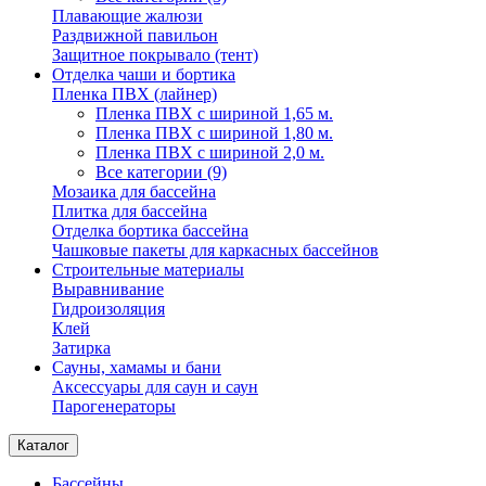
Плавающие жалюзи
Раздвижной павильон
Защитное покрывало (тент)
Отделка чаши и бортика
Пленка ПВХ (лайнер)
Пленка ПВХ с шириной 1,65 м.
Пленка ПВХ с шириной 1,80 м.
Пленка ПВХ с шириной 2,0 м.
Все категории (9)
Мозаика для бассейна
Плитка для бассейна
Отделка бортика бассейна
Чашковые пакеты для каркасных бассейнов
Строительные материалы
Выравнивание
Гидроизоляция
Клей
Затирка
Сауны, хамамы и бани
Аксессуары для саун и саун
Парогенераторы
Каталог
Бассейны