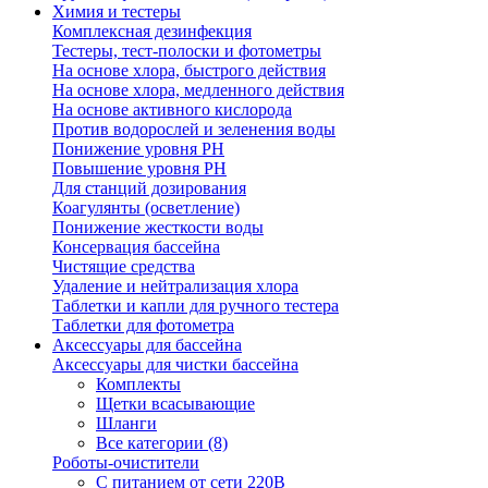
Химия и тестеры
Комплексная дезинфекция
Тестеры, тест-полоски и фотометры
На основе хлора, быстрого действия
На основе хлора, медленного действия
На основе активного кислорода
Против водорослей и зеленения воды
Понижение уровня РН
Повышение уровня РН
Для станций дозирования
Коагулянты (осветление)
Понижение жесткости воды
Консервация бассейна
Чистящие средства
Удаление и нейтрализация хлора
Таблетки и капли для ручного тестера
Таблетки для фотометра
Аксессуары для бассейна
Аксессуары для чистки бассейна
Комплекты
Щетки всасывающие
Шланги
Все категории (8)
Роботы-очистители
С питанием от сети 220В