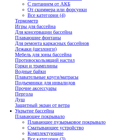
С питанием от АКБ
От скиммера или форсунки
Все категории (4)
Термометр
Игры для бассейна
Для консервации бассейна
Плавающие фонтаны
Для ремонта каркасных бассейнов
Лежаки (шезлонги)
Мебель для зоны бассейна
Противоскользящий настил
Горки и трамплины
Водные байки
Плавательные круги/матрасы
Подъемники для инвалидов
Прочие аксессуары
Пергола
Душ
Защитный экран от ветра
Укрытие бассейна
Плавающее покрывало
Плавающее пузырьковое покрывало
Сматывающее устройство
Комплектующие
Все категории (3)