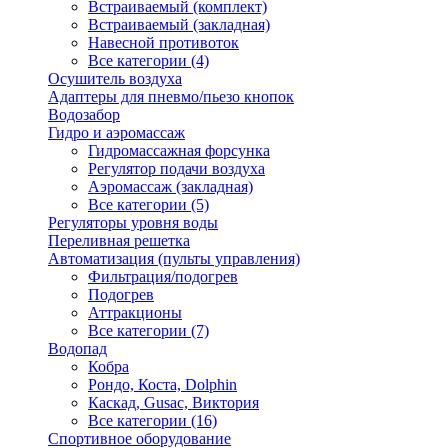
Встраиваемый (комплект)
Встраиваемый (закладная)
Навесной противоток
Все категории (4)
Осушитель воздуха
Адаптеры для пневмо/пьезо кнопок
Водозабор
Гидро и аэромассаж
Гидромассажная форсунка
Регулятор подачи воздуха
Аэромассаж (закладная)
Все категории (5)
Регуляторы уровня воды
Переливная решетка
Автоматизация (пульты управления)
Фильтрация/подогрев
Подогрев
Аттракционы
Все категории (7)
Водопад
Кобра
Рондо, Коста, Dolphin
Каскад, Gusac, Виктория
Все категории (16)
Спортивное оборудование