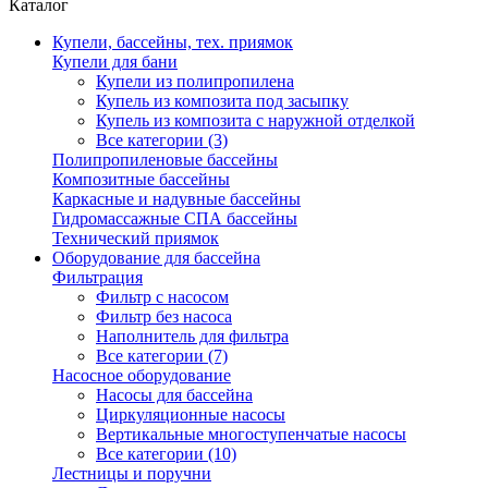
Каталог
Купели, бассейны, тех. приямок
Купели для бани
Купели из полипропилена
Купель из композита под засыпку
Купель из композита с наружной отделкой
Все категории (3)
Полипропиленовые бассейны
Композитные бассейны
Каркасные и надувные бассейны
Гидромассажные СПА бассейны
Технический приямок
Оборудование для бассейна
Фильтрация
Фильтр с насосом
Фильтр без насоса
Наполнитель для фильтра
Все категории (7)
Насосное оборудование
Насосы для бассейна
Циркуляционные насосы
Вертикальные многоступенчатые насосы
Все категории (10)
Лестницы и поручни