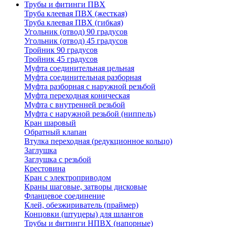
Трубы и фитинги ПВХ
Труба клеевая ПВХ (жесткая)
Труба клеевая ПВХ (гибкая)
Угольник (отвод) 90 градусов
Угольник (отвод) 45 градусов
Тройник 90 градусов
Тройник 45 градусов
Муфта соединительная цельная
Муфта соединительная разборная
Муфта разборная с наружной резьбой
Муфта переходная коническая
Муфта с внутренней резьбой
Муфта с наружной резьбой (ниппель)
Кран шаровый
Обратный клапан
Втулка переходная (редукционное кольцо)
Заглушка
Заглушка с резьбой
Крестовина
Кран с электроприводом
Краны шаговые, затворы дисковые
Фланцевое соединение
Клей, обезжириватель (праймер)
Концовки (штуцеры) для шлангов
Трубы и фитинги НПВХ (напорные)