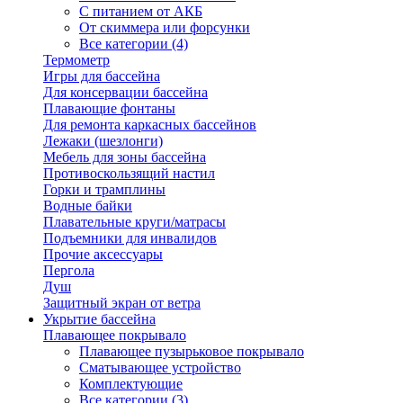
С питанием от АКБ
От скиммера или форсунки
Все категории (4)
Термометр
Игры для бассейна
Для консервации бассейна
Плавающие фонтаны
Для ремонта каркасных бассейнов
Лежаки (шезлонги)
Мебель для зоны бассейна
Противоскользящий настил
Горки и трамплины
Водные байки
Плавательные круги/матрасы
Подъемники для инвалидов
Прочие аксессуары
Пергола
Душ
Защитный экран от ветра
Укрытие бассейна
Плавающее покрывало
Плавающее пузырьковое покрывало
Сматывающее устройство
Комплектующие
Все категории (3)