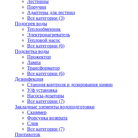
Лестницы
Поручни
Адаптеры для лестниц
Все категории (3)
Подогрев воды
Теплообменник
Электронагреватель
Тепловой насос
Все категории (6)
Подсветка воды
Прожектор
Лампа
Трансформатор
Все категории (6)
Дезинфекция
Станция контроля и дозирования химии
У/ф установка
Насосы-дозаторы
Все категории (7)
Закладные элементы водоподготовки
Скиммер
Форсунка возврата
Слив
Все категории (7)
Противоток