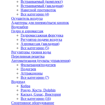
Встраиваемый (комплект)
Встраиваемый (закладная)
Навесной противоток
Все категории (4)
Осушитель воздуха
Адаптеры для пневмо/пьезо кнопок
Водозабор
Гидро и аэромассаж
Гидромассажная форсунка
Регулятор подачи воздуха
Аэромассаж (закладная)
Все категории (5)
Регуляторы уровня воды
Переливная решетка
Автоматизация (пульты управления)
Фильтрация/подогрев
Подогрев
Аттракционы
Все категории (7)
Водопад
Кобра
Рондо, Коста, Dolphin
Каскад, Gusac, Виктория
Все категории (16)
Спортивное оборудование