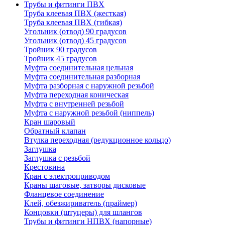
Трубы и фитинги ПВХ
Труба клеевая ПВХ (жесткая)
Труба клеевая ПВХ (гибкая)
Угольник (отвод) 90 градусов
Угольник (отвод) 45 градусов
Тройник 90 градусов
Тройник 45 градусов
Муфта соединительная цельная
Муфта соединительная разборная
Муфта разборная с наружной резьбой
Муфта переходная коническая
Муфта с внутренней резьбой
Муфта с наружной резьбой (ниппель)
Кран шаровый
Обратный клапан
Втулка переходная (редукционное кольцо)
Заглушка
Заглушка с резьбой
Крестовина
Кран с электроприводом
Краны шаговые, затворы дисковые
Фланцевое соединение
Клей, обезжириватель (праймер)
Концовки (штуцеры) для шлангов
Трубы и фитинги НПВХ (напорные)