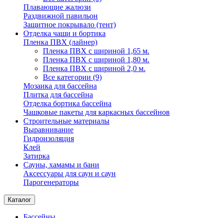
Плавающие жалюзи
Раздвижной павильон
Защитное покрывало (тент)
Отделка чаши и бортика
Пленка ПВХ (лайнер)
Пленка ПВХ с шириной 1,65 м.
Пленка ПВХ с шириной 1,80 м.
Пленка ПВХ с шириной 2,0 м.
Все категории (9)
Мозаика для бассейна
Плитка для бассейна
Отделка бортика бассейна
Чашковые пакеты для каркасных бассейнов
Строительные материалы
Выравнивание
Гидроизоляция
Клей
Затирка
Сауны, хамамы и бани
Аксессуары для саун и саун
Парогенераторы
Каталог
Бассейны