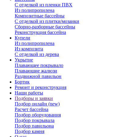
С отделкой из пленки ПВХ
Из полипропилена
Композитные бассейны
С отделкой из плитки/мозаики
Сборно-разборные бассейны
Реконструкция бассейна
Купели
Из полипропилена
Из композита
С отделкой из дерева
Укрытие
Плавающее покрывало
Плавающие жалюзи
Раздвижной павильон
Бортик
Ремонт и реконструкция
Наши работы
Подборы и заявки
Подбор онлайн (new)
Расчет бассейна
Подбор оборудования
Подбор покрывала
Подбор павильона
Подбор камня
О нас