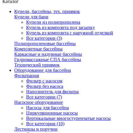
Каталог
Купели, бассейны, тех. приямок
Купели для бани
Купели из полипропилена
Купель из композита под засыпку
Купель из композита с наружной отделкой
Все категории (3)
Полипропиленовые бассейны
Композитные бассейны
Каркасные и надувные бассейны
Гидромассажные СПА бассейны
Технический приямок
Оборудование для бассейна
Фильтрация
Фильтр с насосом
Фильтр без насоса
Наполнитель для фильтра
Все категории (7)
Насосное оборудование
Насосы для бассейна
Циркуляционные насосы
Вертикальные многоступенчатые насосы
Все категории (10)
Лестницы и поручни