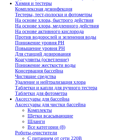
Химия и тестеры
Комплексная дезинфекция
Тестеры, тест-полоски и фотометры
На основе хлора, быстрого действия
На основе хлора, медленного действия
На основе активного кислорода
Против водорослей и зеленения воды
Понижение уровня РН
Повышение уровня РН
Для станций дозирования
Коагулянты (осветление)
Понижение жесткости воды
Консервация бассейна
Чистящие средства
Удаление и нейтрализация хлора
Таблетки и капли для ручного тестера
Таблетки для фотометра
Аксессуары для бассейна
Аксессуары для чистки бассейна
Комплекты
Щетки всасывающие
Шланги
Все категории (8)
Роботы-очистители
С питанием от сети 220В