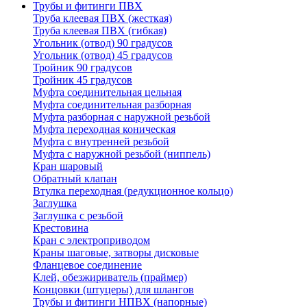
Трубы и фитинги ПВХ
Труба клеевая ПВХ (жесткая)
Труба клеевая ПВХ (гибкая)
Угольник (отвод) 90 градусов
Угольник (отвод) 45 градусов
Тройник 90 градусов
Тройник 45 градусов
Муфта соединительная цельная
Муфта соединительная разборная
Муфта разборная с наружной резьбой
Муфта переходная коническая
Муфта с внутренней резьбой
Муфта с наружной резьбой (ниппель)
Кран шаровый
Обратный клапан
Втулка переходная (редукционное кольцо)
Заглушка
Заглушка с резьбой
Крестовина
Кран с электроприводом
Краны шаговые, затворы дисковые
Фланцевое соединение
Клей, обезжириватель (праймер)
Концовки (штуцеры) для шлангов
Трубы и фитинги НПВХ (напорные)