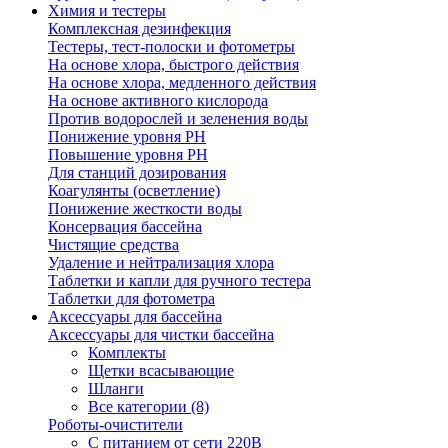
Химия и тестеры
Комплексная дезинфекция
Тестеры, тест-полоски и фотометры
На основе хлора, быстрого действия
На основе хлора, медленного действия
На основе активного кислорода
Против водорослей и зеленения воды
Понижение уровня РН
Повышение уровня РН
Для станций дозирования
Коагулянты (осветление)
Понижение жесткости воды
Консервация бассейна
Чистящие средства
Удаление и нейтрализация хлора
Таблетки и капли для ручного тестера
Таблетки для фотометра
Аксессуары для бассейна
Аксессуары для чистки бассейна
Комплекты
Щетки всасывающие
Шланги
Все категории (8)
Роботы-очистители
С питанием от сети 220В