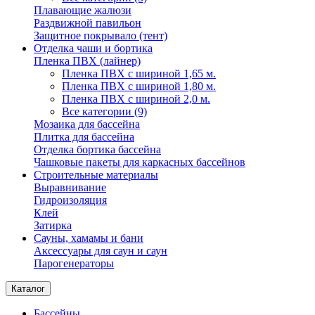
Плавающие жалюзи
Раздвижной павильон
Защитное покрывало (тент)
Отделка чаши и бортика
Пленка ПВХ (лайнер)
Пленка ПВХ с шириной 1,65 м.
Пленка ПВХ с шириной 1,80 м.
Пленка ПВХ с шириной 2,0 м.
Все категории (9)
Мозаика для бассейна
Плитка для бассейна
Отделка бортика бассейна
Чашковые пакеты для каркасных бассейнов
Строительные материалы
Выравнивание
Гидроизоляция
Клей
Затирка
Сауны, хамамы и бани
Аксессуары для саун и саун
Парогенераторы
Каталог
Бассейны