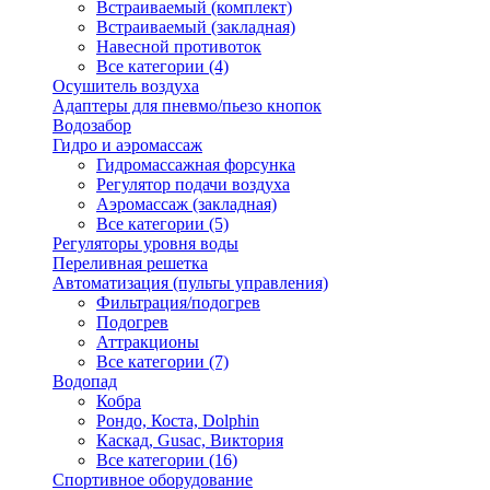
Встраиваемый (комплект)
Встраиваемый (закладная)
Навесной противоток
Все категории (4)
Осушитель воздуха
Адаптеры для пневмо/пьезо кнопок
Водозабор
Гидро и аэромассаж
Гидромассажная форсунка
Регулятор подачи воздуха
Аэромассаж (закладная)
Все категории (5)
Регуляторы уровня воды
Переливная решетка
Автоматизация (пульты управления)
Фильтрация/подогрев
Подогрев
Аттракционы
Все категории (7)
Водопад
Кобра
Рондо, Коста, Dolphin
Каскад, Gusac, Виктория
Все категории (16)
Спортивное оборудование