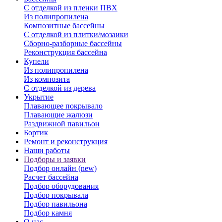
С отделкой из пленки ПВХ
Из полипропилена
Композитные бассейны
С отделкой из плитки/мозаики
Сборно-разборные бассейны
Реконструкция бассейна
Купели
Из полипропилена
Из композита
С отделкой из дерева
Укрытие
Плавающее покрывало
Плавающие жалюзи
Раздвижной павильон
Бортик
Ремонт и реконструкция
Наши работы
Подборы и заявки
Подбор онлайн (new)
Расчет бассейна
Подбор оборудования
Подбор покрывала
Подбор павильона
Подбор камня
О нас