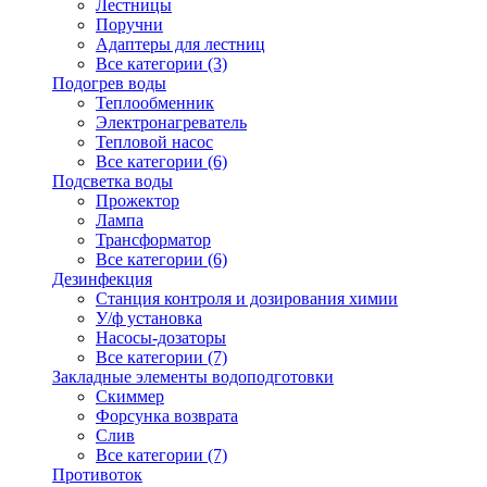
Лестницы
Поручни
Адаптеры для лестниц
Все категории (3)
Подогрев воды
Теплообменник
Электронагреватель
Тепловой насос
Все категории (6)
Подсветка воды
Прожектор
Лампа
Трансформатор
Все категории (6)
Дезинфекция
Станция контроля и дозирования химии
У/ф установка
Насосы-дозаторы
Все категории (7)
Закладные элементы водоподготовки
Скиммер
Форсунка возврата
Слив
Все категории (7)
Противоток