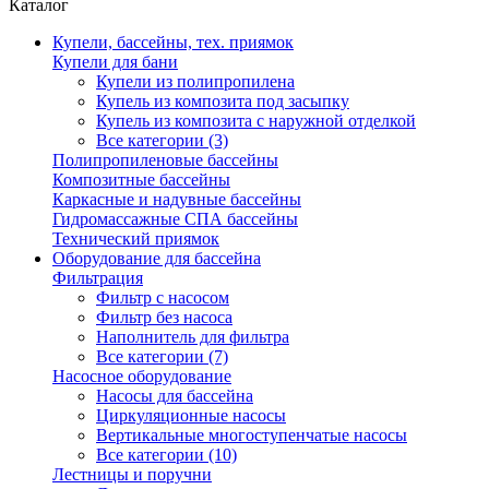
Каталог
Купели, бассейны, тех. приямок
Купели для бани
Купели из полипропилена
Купель из композита под засыпку
Купель из композита с наружной отделкой
Все категории (3)
Полипропиленовые бассейны
Композитные бассейны
Каркасные и надувные бассейны
Гидромассажные СПА бассейны
Технический приямок
Оборудование для бассейна
Фильтрация
Фильтр с насосом
Фильтр без насоса
Наполнитель для фильтра
Все категории (7)
Насосное оборудование
Насосы для бассейна
Циркуляционные насосы
Вертикальные многоступенчатые насосы
Все категории (10)
Лестницы и поручни