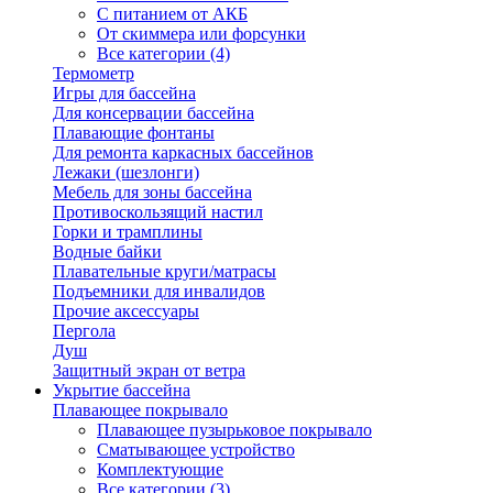
С питанием от АКБ
От скиммера или форсунки
Все категории (4)
Термометр
Игры для бассейна
Для консервации бассейна
Плавающие фонтаны
Для ремонта каркасных бассейнов
Лежаки (шезлонги)
Мебель для зоны бассейна
Противоскользящий настил
Горки и трамплины
Водные байки
Плавательные круги/матрасы
Подъемники для инвалидов
Прочие аксессуары
Пергола
Душ
Защитный экран от ветра
Укрытие бассейна
Плавающее покрывало
Плавающее пузырьковое покрывало
Сматывающее устройство
Комплектующие
Все категории (3)