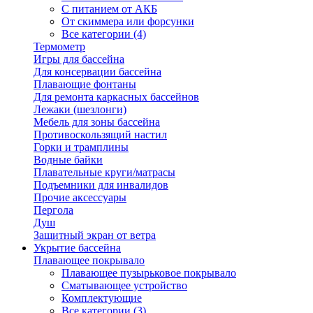
С питанием от АКБ
От скиммера или форсунки
Все категории (4)
Термометр
Игры для бассейна
Для консервации бассейна
Плавающие фонтаны
Для ремонта каркасных бассейнов
Лежаки (шезлонги)
Мебель для зоны бассейна
Противоскользящий настил
Горки и трамплины
Водные байки
Плавательные круги/матрасы
Подъемники для инвалидов
Прочие аксессуары
Пергола
Душ
Защитный экран от ветра
Укрытие бассейна
Плавающее покрывало
Плавающее пузырьковое покрывало
Сматывающее устройство
Комплектующие
Все категории (3)