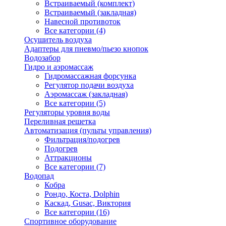
Встраиваемый (комплект)
Встраиваемый (закладная)
Навесной противоток
Все категории (4)
Осушитель воздуха
Адаптеры для пневмо/пьезо кнопок
Водозабор
Гидро и аэромассаж
Гидромассажная форсунка
Регулятор подачи воздуха
Аэромассаж (закладная)
Все категории (5)
Регуляторы уровня воды
Переливная решетка
Автоматизация (пульты управления)
Фильтрация/подогрев
Подогрев
Аттракционы
Все категории (7)
Водопад
Кобра
Рондо, Коста, Dolphin
Каскад, Gusac, Виктория
Все категории (16)
Спортивное оборудование