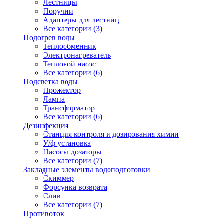
Лестницы
Поручни
Адаптеры для лестниц
Все категории (3)
Подогрев воды
Теплообменник
Электронагреватель
Тепловой насос
Все категории (6)
Подсветка воды
Прожектор
Лампа
Трансформатор
Все категории (6)
Дезинфекция
Станция контроля и дозирования химии
У/ф установка
Насосы-дозаторы
Все категории (7)
Закладные элементы водоподготовки
Скиммер
Форсунка возврата
Слив
Все категории (7)
Противоток