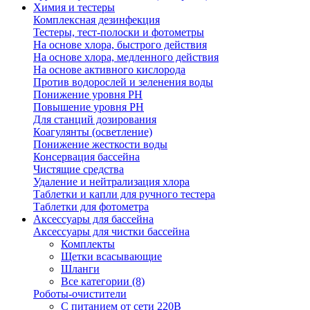
Химия и тестеры
Комплексная дезинфекция
Тестеры, тест-полоски и фотометры
На основе хлора, быстрого действия
На основе хлора, медленного действия
На основе активного кислорода
Против водорослей и зеленения воды
Понижение уровня РН
Повышение уровня РН
Для станций дозирования
Коагулянты (осветление)
Понижение жесткости воды
Консервация бассейна
Чистящие средства
Удаление и нейтрализация хлора
Таблетки и капли для ручного тестера
Таблетки для фотометра
Аксессуары для бассейна
Аксессуары для чистки бассейна
Комплекты
Щетки всасывающие
Шланги
Все категории (8)
Роботы-очистители
С питанием от сети 220В