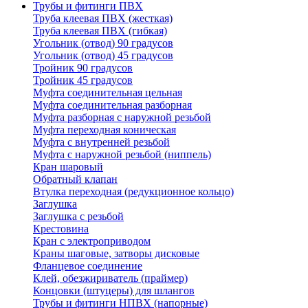
Трубы и фитинги ПВХ
Труба клеевая ПВХ (жесткая)
Труба клеевая ПВХ (гибкая)
Угольник (отвод) 90 градусов
Угольник (отвод) 45 градусов
Тройник 90 градусов
Тройник 45 градусов
Муфта соединительная цельная
Муфта соединительная разборная
Муфта разборная с наружной резьбой
Муфта переходная коническая
Муфта с внутренней резьбой
Муфта с наружной резьбой (ниппель)
Кран шаровый
Обратный клапан
Втулка переходная (редукционное кольцо)
Заглушка
Заглушка с резьбой
Крестовина
Кран с электроприводом
Краны шаговые, затворы дисковые
Фланцевое соединение
Клей, обезжириватель (праймер)
Концовки (штуцеры) для шлангов
Трубы и фитинги НПВХ (напорные)