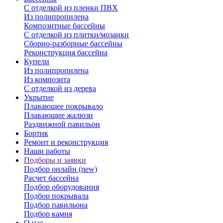
С отделкой из пленки ПВХ
Из полипропилена
Композитные бассейны
С отделкой из плитки/мозаики
Сборно-разборные бассейны
Реконструкция бассейна
Купели
Из полипропилена
Из композита
С отделкой из дерева
Укрытие
Плавающее покрывало
Плавающие жалюзи
Раздвижной павильон
Бортик
Ремонт и реконструкция
Наши работы
Подборы и заявки
Подбор онлайн (new)
Расчет бассейна
Подбор оборудования
Подбор покрывала
Подбор павильона
Подбор камня
О нас