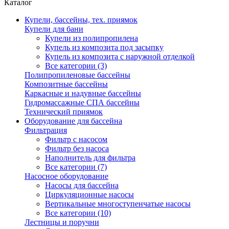
Каталог
Купели, бассейны, тех. приямок
Купели для бани
Купели из полипропилена
Купель из композита под засыпку
Купель из композита с наружной отделкой
Все категории (3)
Полипропиленовые бассейны
Композитные бассейны
Каркасные и надувные бассейны
Гидромассажные СПА бассейны
Технический приямок
Оборудование для бассейна
Фильтрация
Фильтр с насосом
Фильтр без насоса
Наполнитель для фильтра
Все категории (7)
Насосное оборудование
Насосы для бассейна
Циркуляционные насосы
Вертикальные многоступенчатые насосы
Все категории (10)
Лестницы и поручни