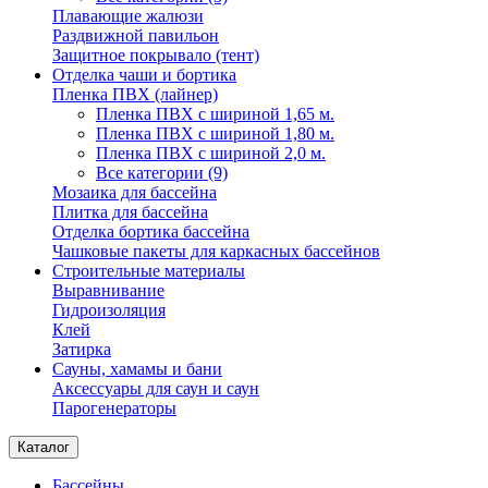
Плавающие жалюзи
Раздвижной павильон
Защитное покрывало (тент)
Отделка чаши и бортика
Пленка ПВХ (лайнер)
Пленка ПВХ с шириной 1,65 м.
Пленка ПВХ с шириной 1,80 м.
Пленка ПВХ с шириной 2,0 м.
Все категории (9)
Мозаика для бассейна
Плитка для бассейна
Отделка бортика бассейна
Чашковые пакеты для каркасных бассейнов
Строительные материалы
Выравнивание
Гидроизоляция
Клей
Затирка
Сауны, хамамы и бани
Аксессуары для саун и саун
Парогенераторы
Каталог
Бассейны