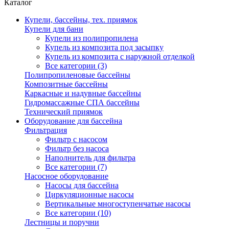
Каталог
Купели, бассейны, тех. приямок
Купели для бани
Купели из полипропилена
Купель из композита под засыпку
Купель из композита с наружной отделкой
Все категории (3)
Полипропиленовые бассейны
Композитные бассейны
Каркасные и надувные бассейны
Гидромассажные СПА бассейны
Технический приямок
Оборудование для бассейна
Фильтрация
Фильтр с насосом
Фильтр без насоса
Наполнитель для фильтра
Все категории (7)
Насосное оборудование
Насосы для бассейна
Циркуляционные насосы
Вертикальные многоступенчатые насосы
Все категории (10)
Лестницы и поручни