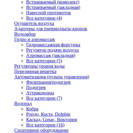
Встраиваемый (комплект)
Встраиваемый (закладная)
Навесной противоток
Все категории (4)
Осушитель воздуха
Адаптеры для пневмо/пьезо кнопок
Водозабор
Гидро и аэромассаж
Гидромассажная форсунка
Регулятор подачи воздуха
Аэромассаж (закладная)
Все категории (5)
Регуляторы уровня воды
Переливная решетка
Автоматизация (пульты управления)
Фильтрация/подогрев
Подогрев
Аттракционы
Все категории (7)
Водопад
Кобра
Рондо, Коста, Dolphin
Каскад, Gusac, Виктория
Все категории (16)
Спортивное оборудование