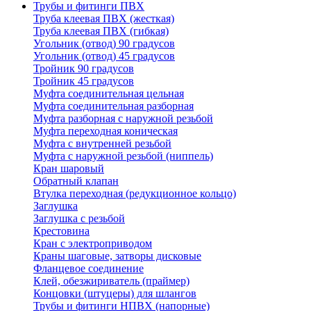
Трубы и фитинги ПВХ
Труба клеевая ПВХ (жесткая)
Труба клеевая ПВХ (гибкая)
Угольник (отвод) 90 градусов
Угольник (отвод) 45 градусов
Тройник 90 градусов
Тройник 45 градусов
Муфта соединительная цельная
Муфта соединительная разборная
Муфта разборная с наружной резьбой
Муфта переходная коническая
Муфта с внутренней резьбой
Муфта с наружной резьбой (ниппель)
Кран шаровый
Обратный клапан
Втулка переходная (редукционное кольцо)
Заглушка
Заглушка с резьбой
Крестовина
Кран с электроприводом
Краны шаговые, затворы дисковые
Фланцевое соединение
Клей, обезжириватель (праймер)
Концовки (штуцеры) для шлангов
Трубы и фитинги НПВХ (напорные)