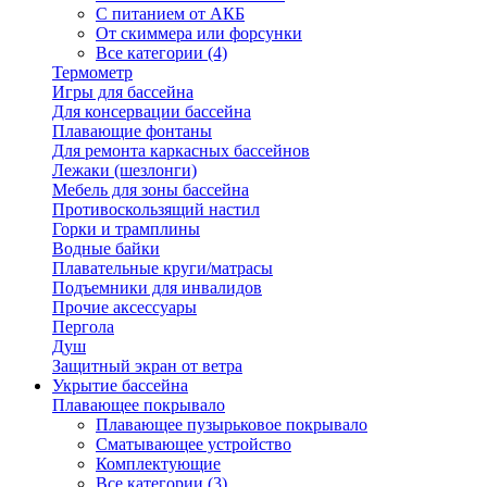
С питанием от АКБ
От скиммера или форсунки
Все категории (4)
Термометр
Игры для бассейна
Для консервации бассейна
Плавающие фонтаны
Для ремонта каркасных бассейнов
Лежаки (шезлонги)
Мебель для зоны бассейна
Противоскользящий настил
Горки и трамплины
Водные байки
Плавательные круги/матрасы
Подъемники для инвалидов
Прочие аксессуары
Пергола
Душ
Защитный экран от ветра
Укрытие бассейна
Плавающее покрывало
Плавающее пузырьковое покрывало
Сматывающее устройство
Комплектующие
Все категории (3)