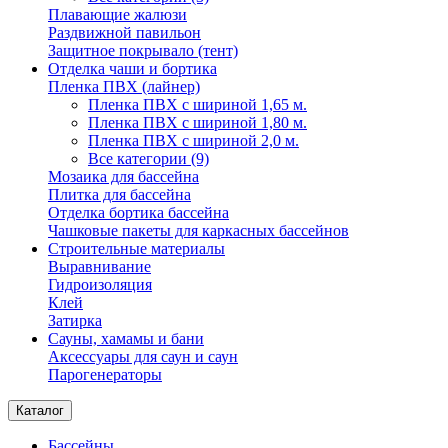
Плавающие жалюзи
Раздвижной павильон
Защитное покрывало (тент)
Отделка чаши и бортика
Пленка ПВХ (лайнер)
Пленка ПВХ с шириной 1,65 м.
Пленка ПВХ с шириной 1,80 м.
Пленка ПВХ с шириной 2,0 м.
Все категории (9)
Мозаика для бассейна
Плитка для бассейна
Отделка бортика бассейна
Чашковые пакеты для каркасных бассейнов
Строительные материалы
Выравнивание
Гидроизоляция
Клей
Затирка
Сауны, хамамы и бани
Аксессуары для саун и саун
Парогенераторы
Каталог
Бассейны