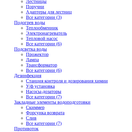
Лестницы
Поручни
Адаптеры для лестниц
Все категории (3)
Подогрев воды
Теплообменник
Электронагреватель
Тепловой насос
Все категории (6)
Подсветка воды
Прожектор
Лампа
Трансформатор
Все категории (6)
Дезинфекция
Станция контроля и дозирования химии
У/ф установка
Насосы-дозаторы
Все категории (7)
Закладные элементы водоподготовки
Скиммер
Форсунка возврата
Слив
Все категории (7)
Противоток