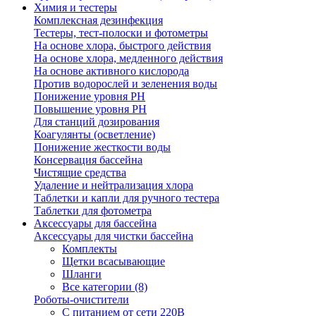
Химия и тестеры
Комплексная дезинфекция
Тестеры, тест-полоски и фотометры
На основе хлора, быстрого действия
На основе хлора, медленного действия
На основе активного кислорода
Против водорослей и зеленения воды
Понижение уровня РН
Повышение уровня РН
Для станций дозирования
Коагулянты (осветление)
Понижение жесткости воды
Консервация бассейна
Чистящие средства
Удаление и нейтрализация хлора
Таблетки и капли для ручного тестера
Таблетки для фотометра
Аксессуары для бассейна
Аксессуары для чистки бассейна
Комплекты
Щетки всасывающие
Шланги
Все категории (8)
Роботы-очистители
С питанием от сети 220В