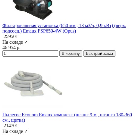
Фильтровальная установка (650 мм., 13 м3/ч, 0,9 кВт) (верх.
подсоед.) Emaux FSP650-4W (Opus)
259501
На складе ✓
46 954 р.
В корзину
Быстрый заказ
Пылесос Econom Emaux комплект (шланг 9 м., штанга 180-360
см., щетка)
214701
На складе ✓