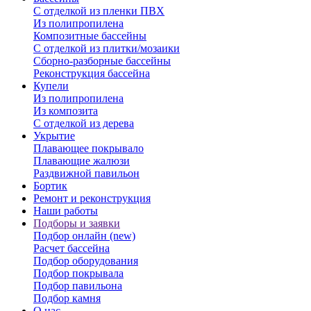
С отделкой из пленки ПВХ
Из полипропилена
Композитные бассейны
С отделкой из плитки/мозаики
Сборно-разборные бассейны
Реконструкция бассейна
Купели
Из полипропилена
Из композита
С отделкой из дерева
Укрытие
Плавающее покрывало
Плавающие жалюзи
Раздвижной павильон
Бортик
Ремонт и реконструкция
Наши работы
Подборы и заявки
Подбор онлайн (new)
Расчет бассейна
Подбор оборудования
Подбор покрывала
Подбор павильона
Подбор камня
О нас